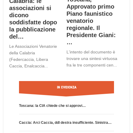
Calabria: le
Approvato primo
associazioni si
Piano faunistico
dicono
venatorio
soddisfatte dopo
regionale. Il
la pubblicazione
Presidente Giani:
del…
…
Le Associazioni Venatorie
L'intento del documento è
della Calabria
trovare una sintesi virtuosa
(Federcaccia, Libera
fra le tre componenti cen...
Caccia, Enalcaccia...
IN EVIDENZA
Toscana: la CIA chiede che si approvi…
Dal Consig
Caccia: Arci Caccia, ddl destra insufficiente. Sinistra…
Dalla Tosc