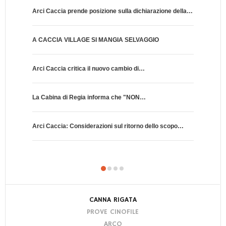
Arci Caccia prende posizione sulla dichiarazione della…
Incidenti d
A CACCIA VILLAGE SI MANGIA SELVAGGIO
Cartucce a 
Arci Caccia critica il nuovo cambio di…
La Sturm
La Cabina di Regia informa che "NON…
Numeri reco
Arci Caccia: Considerazioni sul ritorno dello scopo…
Nelle "pie
CANNA RIGATA
PROVE CINOFILE
ARCO