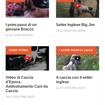
I primi passi di un
Setter Inglese Big Jim
giovane Bracco
18-11-2016 Hits:18658
02-01-2018 Hits:9141
FILMATI STORICI
I NOSTRI FILMATI DI CACCIA
Setter Inglese Big
I primi passi di un
Jim
giovane Bracco
Setter Inglese Big Jim
Seguiamo il dresseur Stefano
Boschi alle prese con una
giovanissima femmina di B...
Video di Caccia
A caccia con il setter
d'Epoca -
inglese
Addestramento Cani da
21-07-2016 Hits:15121
Caccia
16-11-2016 Hits:14923