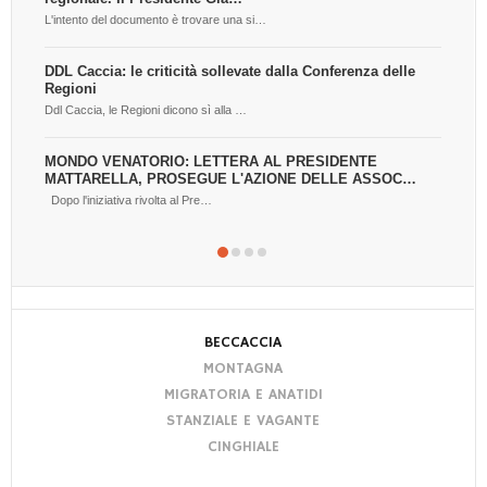
L'intento del documento è trovare una si…
Il T
DDL Caccia: le criticità sollevate dalla Conferenza delle
La 
Regioni
spe
Ddl Caccia, le Regioni dicono sì alla …
La R
MONDO VENATORIO: LETTERA AL PRESIDENTE
Cam
MATTARELLA, PROSEGUE L'AZIONE DELLE ASSOC…
dif
Dopo l'iniziativa rivolta al Pre…
Mom
BECCACCIA
MONTAGNA
MIGRATORIA E ANATIDI
STANZIALE E VAGANTE
CINGHIALE