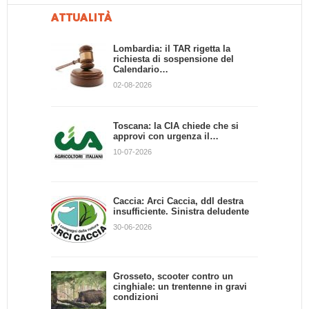
A caccia con il
ATTUALITÀ
setter inglese
Video di Caccia
CACCIANDO - IL SETTER
d'Epoca -
Lombardia: il TAR rigetta la
INGLESE (HD), hunting with
richiesta di sospensione del
Addestramento
english setters
Calendario…
Cani da Caccia
02-08-2026
Video di Caccia d'Epoca -
Addestramento Cani da
Caccia
Toscana: la CIA chiede che si
approvi con urgenza il…
10-07-2026
Caccia: Arci Caccia, ddl destra
insufficiente. Sinistra deludente
30-06-2026
Grosseto, scooter contro un
cinghiale: un trentenne in gravi
condizioni