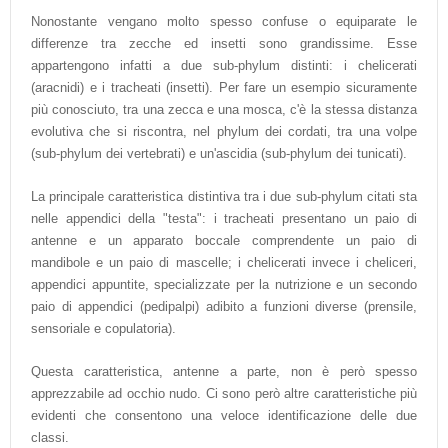
Nonostante vengano molto spesso confuse o equiparate le
differenze tra zecche ed insetti sono grandissime. Esse
appartengono infatti a due sub-phylum distinti: i chelicerati
(aracnidi) e i tracheati (insetti). Per fare un esempio sicuramente
più conosciuto, tra una zecca e una mosca, c'è la stessa distanza
evolutiva che si riscontra, nel phylum dei cordati, tra una volpe
(sub-phylum dei vertebrati) e un'ascidia (sub-phylum dei tunicati).
La principale caratteristica distintiva tra i due sub-phylum citati sta
nelle appendici della "testa": i tracheati presentano un paio di
antenne e un apparato boccale comprendente un paio di
mandibole e un paio di mascelle; i chelicerati invece i cheliceri,
appendici appuntite, specializzate per la nutrizione e un secondo
paio di appendici (pedipalpi) adibito a funzioni diverse (prensile,
sensoriale e copulatoria).
Questa caratteristica, antenne a parte, non è però spesso
apprezzabile ad occhio nudo. Ci sono però altre caratteristiche più
evidenti che consentono una veloce identificazione delle due
classi.