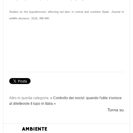
Studies on the hypodermosis affecting red deer in central and southern Spain.
Journal of
wildlife diseases
,
31
(4), 486-490.
Altro in questa categoria:
« Controllo dei nocivi: quando l'utile s'unisce
al dilettevole
Il lupo in Italia »
Torna su
AMBIENTE