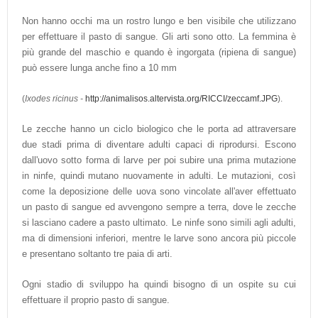
Non hanno occhi ma un rostro lungo e ben visibile che utilizzano
per effettuare il pasto di sangue. Gli arti sono otto. La femmina è
più grande del maschio e quando è ingorgata (ripiena di sangue)
può essere lunga anche fino a 10 mm
(
Ixodes ricinus -
http://animalisos.altervista.org/RICCI/zeccamf.JPG
).
Le zecche hanno un ciclo biologico che le porta ad attraversare
due stadi prima di diventare adulti capaci di riprodursi. Escono
dall'uovo sotto forma di larve per poi subire una prima mutazione
in ninfe, quindi mutano nuovamente in adulti. Le mutazioni, così
come la deposizione delle uova sono vincolate all'aver effettuato
un pasto di sangue ed avvengono sempre a terra, dove le zecche
si lasciano cadere a pasto ultimato. Le ninfe sono simili agli adulti,
ma di dimensioni inferiori, mentre le larve sono ancora più piccole
e presentano soltanto tre paia di arti.
Ogni stadio di sviluppo ha quindi bisogno di un ospite su cui
effettuare il proprio pasto di sangue.