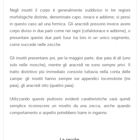
Negli insetti il corpo è generalmente suddiviso in tre regioni
morfologiche distinte, denominate
capo
,
torace
e
addome;
si pensi
in questo caso ad una formica. Gli aracnidi possono invece avere
corpo diviso in due parti come nei ragni (cefalotorace e addome), o
presentare queste due parti fuse tra loro in un unico segmento,
come succede nelle zecche.
Gli insetti presentano poi, per la maggior parte, due paia di ali (uno
solo nelle mosche), mentre gli aracnidi ne sono sempre privi. Il
tratto distintivo più immediato consiste tuttavia nella conta delle
zampe: gli insetti hanno sempre sei appendici locomotorie (tre
paia), gli aracnidi otto (quattro paia).
Utilizzando queste piuttosto evidenti caratteristiche sarà quindi
semplice riconoscere un insetto da una zecca, anche quando
comportamento e aspetto potrebbero trarre in inganno.
Le zecche.