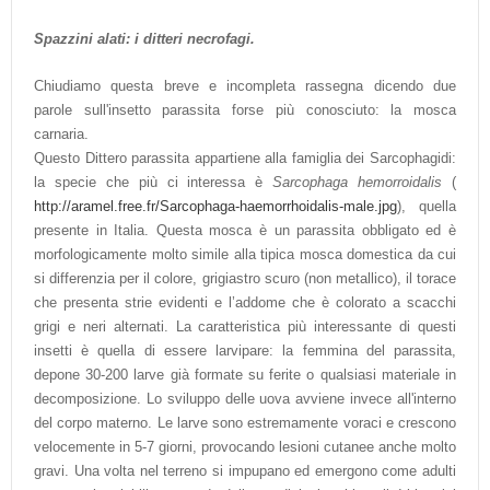
Spazzini alati: i ditteri necrofagi.
Chiudiamo questa breve e incompleta rassegna dicendo due
parole sull'insetto parassita forse più conosciuto: la mosca
carnaria.
Questo Dittero parassita appartiene alla famiglia dei Sarcophagidi:
la specie che più ci interessa è
Sarcophaga hemorroidalis
(
http://aramel.free.fr/Sarcophaga-haemorrhoidalis-male.jpg
), quella
presente in Italia. Questa mosca è un parassita obbligato ed è
morfologicamente molto simile alla tipica mosca domestica da cui
si differenzia per il colore, grigiastro scuro (non metallico), il torace
che presenta strie evidenti e l’addome che è colorato a scacchi
grigi e neri alternati. La caratteristica più interessante di questi
insetti è quella di essere larvipare: la femmina del parassita,
depone 30-200 larve già formate su ferite o qualsiasi materiale in
decomposizione. Lo sviluppo delle uova avviene invece all'interno
del corpo materno. Le larve sono estremamente voraci e crescono
velocemente in 5-7 giorni, provocando lesioni cutanee anche molto
gravi. Una volta nel terreno si impupano ed emergono come adulti