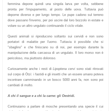
femmina depone quindi una singola larva per volta, sebbene
pronta per l'impupamento, al posto delle uova. Tuttavia può
deporne diverse e per lungo tempo. Le pupe cadono sul terreno
dove passano l'inverno, per poi uscire dal loro bozzolo in estate e
volare su un altro ungulato continuando il ciclo vitale.
Questi animali si riproducono soltanto sui cervidi e non sono
portatori di malattie per l'uomo. Tuttavia è possibile che si
"sbaglino" e che finiscano su di noi, per esempio durante la
manipolazione della carcassa di un ungulato. Il loro morso non è
pericoloso, ma piuttosto doloroso.
Curiosamente anche i resti di
Lipoptena cervi
sono stati ritrovati
sul corpo di Ötzi: i fastidi e gli insetti che un essere umano poteva
incontrare camminando in un bosco 5000 anni fa, non sono poi
cambiati di molto.
A chi il sangue e a chi la carne: gli Oestridi.
Continuiamo a parlare di mosche presentando una specie il cui