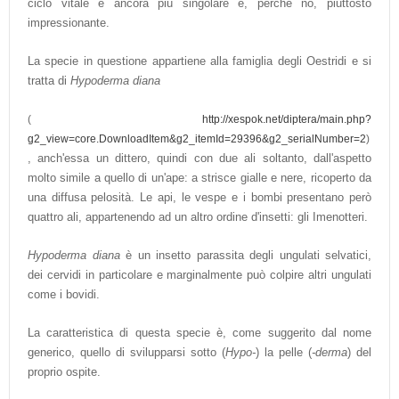
ciclo vitale è ancora più singolare e, perché no, piuttosto
impressionante.
La specie in questione appartiene alla famiglia degli Oestridi e si
tratta di
Hypoderma diana
(
http://xespok.net/diptera/main.php?
g2_view=core.DownloadItem&g2_itemId=29396&g2_serialNumber=2
)
, anch'essa un dittero, quindi con due ali soltanto, dall'aspetto
molto simile a quello di un'ape: a strisce gialle e nere, ricoperto da
una diffusa pelosità. Le api, le vespe e i bombi presentano però
quattro ali, appartenendo ad un altro ordine d'insetti: gli Imenotteri.
Hypoderma diana
è un insetto parassita degli ungulati selvatici,
dei cervidi in particolare e marginalmente può colpire altri ungulati
come i bovidi.
La caratteristica di questa specie è, come suggerito dal nome
generico, quello di svilupparsi sotto (
Hypo-
) la pelle (
-derma
) del
proprio ospite.