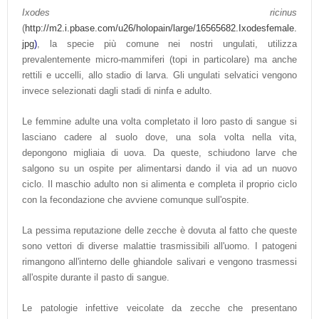
Ixodes ricinus
(
http://m2.i.pbase.com/u26/holopain/large/16565682.Ixodesfemale.
jpg
)
, la specie più comune nei nostri ungulati, utilizza
prevalentemente micro-mammiferi (topi in particolare) ma anche
rettili e uccelli, allo stadio di larva. Gli ungulati selvatici vengono
invece selezionati dagli stadi di ninfa e adulto.
Le femmine adulte una volta completato il loro pasto di sangue si
lasciano cadere al suolo dove, una sola volta nella vita,
depongono migliaia di uova. Da queste, schiudono larve che
salgono su un ospite per alimentarsi dando il via ad un nuovo
ciclo. Il maschio adulto non si alimenta e completa il proprio ciclo
con la fecondazione che avviene comunque sull'ospite.
La pessima reputazione delle zecche è dovuta al fatto che queste
sono vettori di diverse malattie trasmissibili all'uomo. I patogeni
rimangono all'interno delle ghiandole salivari e vengono trasmessi
all'ospite durante il pasto di sangue.
Le patologie infettive veicolate da zecche che presentano