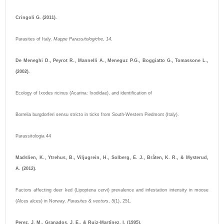
Cringoli G. (2011).
Parasites of Italy.
Mappe Parassitologiche
,
14
.
De Meneghi D., Peyrot R., Mannelli A., Meneguz P.G., Boggiatto G., Tomassone L.,
(2002).
Ecology of Ixodes ricinus (Acarina: Ixodidae), and identification of
Borrelia burgdorferi sensu stricto in ticks from South-Western Piedmont (Italy).
Parassitologia 44
Madslien, K., Ytrehus, B., Viljugrein, H., Solberg, E. J., Bråten, K. R., & Mysterud,
A. (2012).
Factors affecting deer ked (Lipoptena cervi) prevalence and infestation intensity in moose
(Alces alces) in Norway.
Parasites & vectors
,
5
(1), 251.
Perez, J. M., Granados, J. E., & Ruiz-Martínez, I. (1995).