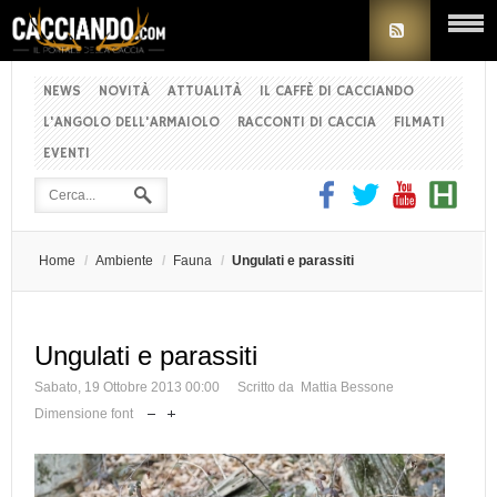
NEWS
NOVITÀ
ATTUALITÀ
IL CAFFÈ DI CACCIANDO
L'ANGOLO DELL'ARMAIOLO
RACCONTI DI CACCIA
FILMATI
EVENTI
Home
/
Ambiente
/
Fauna
/
Ungulati e parassiti
Ungulati e parassiti
Sabato, 19 Ottobre 2013 00:00
Scritto da Mattia Bessone
Dimensione font