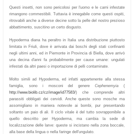
Questi insetti, non sono pericolosi per l'uomo e le carni infestate
rimangono commestibili. Tuttavia è innegabile come questi ospiti,
ritrovabili anche a diverse decine sotto la pelle del nostro prezioso
abbattimento, suscitino un certo disgusto.
Hypoderma diana ha peraltro in Italia una distribuzione piuttosto
limitata in Friuli, dove è arrivata dai boschi degli stati confinanti
negli ultimi anni, ed in Piemonte in Provincia di Biella, dove arrivò
una decina d'anni fa probabilmente per cause umane: ungulati
infestati da altri paesi o importazione di pelli contaminate.
Molto simili ad Hypoderma, ed infatti appartenente alla stessa
famiglia, sono i mosconi del genere
Cephenemyia
(
http://www.biolib.cz/cz/image/id77583/
) che comprende altri
parassiti obbligati dei cervidi. Anche queste sono mosche ma
assomigliano in maniera notevole ai bombi, pur presentando
soltanto un paio di ali. Il ciclo vitale è del tutto sovrapponibile a
quello descritto per Hypoderma, ma cambia la sede di
localizzazione delle larve: queste si incistano nella zona boccale,
alla base della lingua o nella faringe dell'ungulato.