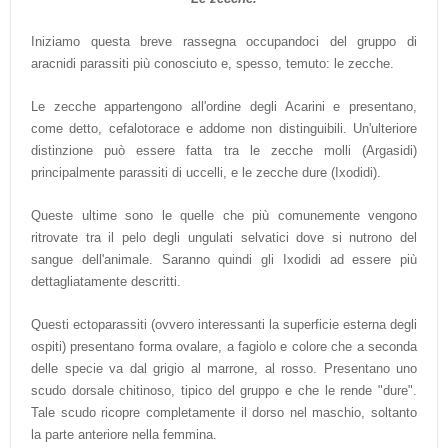
Iniziamo questa breve rassegna occupandoci del gruppo di
aracnidi parassiti più conosciuto e, spesso, temuto: le zecche.
Le zecche appartengono all'ordine degli Acarini e presentano,
come detto, cefalotorace e addome non distinguibili. Un'ulteriore
distinzione può essere fatta tra le zecche molli (Argasidi)
principalmente parassiti di uccelli, e le zecche dure (Ixodidi).
Queste ultime sono le quelle che più comunemente vengono
ritrovate tra il pelo degli ungulati selvatici dove si nutrono del
sangue dell'animale. Saranno quindi gli Ixodidi ad essere più
dettagliatamente descritti.
Questi ectoparassiti (ovvero interessanti la superficie esterna degli
ospiti) presentano forma ovalare, a fagiolo e colore che a seconda
delle specie va dal grigio al marrone, al rosso. Presentano uno
scudo dorsale chitinoso, tipico del gruppo e che le rende "dure".
Tale scudo ricopre completamente il dorso nel maschio, soltanto
la parte anteriore nella femmina.