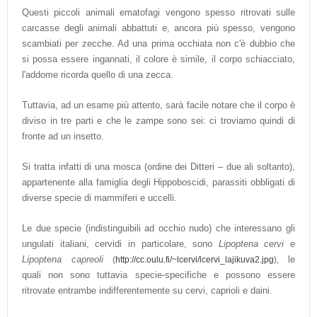
Questi piccoli animali ematofagi vengono spesso ritrovati sulle
carcasse degli animali abbattuti e, ancora più spesso, vengono
scambiati per zecche. Ad una prima occhiata non c'è dubbio che
si possa essere ingannati, il colore è simile, il corpo schiacciato,
l'addome ricorda quello di una zecca.
Tuttavia, ad un esame più attento, sarà facile notare che il corpo è
diviso in tre parti e che le zampe sono sei: ci troviamo quindi di
fronte ad un insetto.
Si tratta infatti di una mosca (ordine dei Ditteri – due ali soltanto),
appartenente alla famiglia degli Hippoboscidi, parassiti obbligati di
diverse specie di mammiferi e uccelli.
Le due specie (indistinguibili ad occhio nudo) che interessano gli
ungulati italiani, cervidi in particolare, sono
Lipoptena cervi
e
Lipoptena capreoli
le
(
http://cc.oulu.fi/~lcervi/lcervi_lajikuva2.jpg
),
quali non sono tuttavia specie-specifiche e possono essere
ritrovate entrambe indifferentemente su cervi, caprioli e daini.