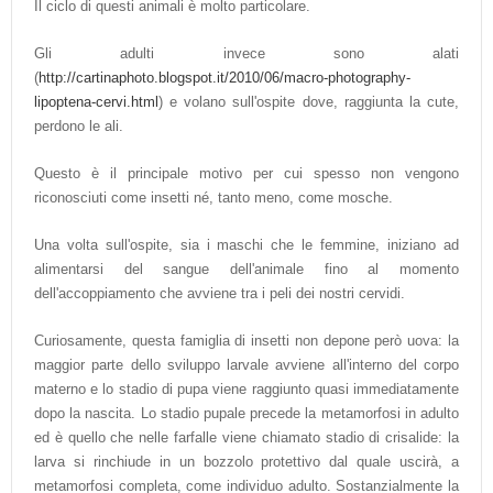
Il ciclo di questi animali è molto particolare.
Gli adulti invece sono alati
(
http://cartinaphoto.blogspot.it/2010/06/macro-photography-
lipoptena-cervi.html
) e volano sull'ospite dove, raggiunta la cute,
perdono le ali.
Questo è il principale motivo per cui spesso non vengono
riconosciuti come insetti né, tanto meno, come mosche.
Una volta sull'ospite, sia i maschi che le femmine, iniziano ad
alimentarsi del sangue dell'animale fino al momento
dell'accoppiamento che avviene tra i peli dei nostri cervidi.
Curiosamente, questa famiglia di insetti non depone però uova: la
maggior parte dello sviluppo larvale avviene all'interno del corpo
materno e lo stadio di pupa viene raggiunto quasi immediatamente
dopo la nascita. Lo stadio pupale precede la metamorfosi in adulto
ed è quello che nelle farfalle viene chiamato stadio di crisalide: la
larva si rinchiude in un bozzolo protettivo dal quale uscirà, a
metamorfosi completa, come individuo adulto. Sostanzialmente la