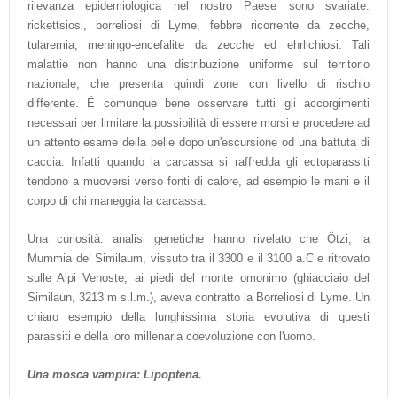
rilevanza epidemiologica nel nostro Paese sono svariate:
rickettsiosi, borreliosi di Lyme, febbre ricorrente da zecche,
tularemia, meningo-encefalite da zecche ed ehrlichiosi. Tali
malattie non hanno una distribuzione uniforme sul territorio
nazionale, che presenta quindi zone con livello di rischio
differente. É comunque bene osservare tutti gli accorgimenti
necessari per limitare la possibilità di essere morsi e procedere ad
un attento esame della pelle dopo un'escursione od una battuta di
caccia. Infatti quando la carcassa si raffredda gli ectoparassiti
tendono a muoversi verso fonti di calore, ad esempio le mani e il
corpo di chi maneggia la carcassa.
Una curiosità: analisi genetiche hanno rivelato che Ötzi, la
Mummia del Similaum, vissuto tra il 3300 e il 3100 a.C e ritrovato
sulle Alpi Venoste, ai piedi del monte omonimo (ghiacciaio del
Similaun, 3213 m s.l.m.), aveva contratto la Borreliosi di Lyme. Un
chiaro esempio della lunghissima storia evolutiva di questi
parassiti e della loro millenaria coevoluzione con l'uomo.
Una mosca vampira: Lipoptena.