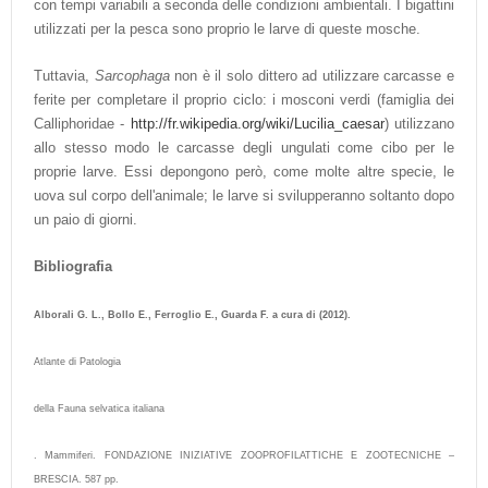
con tempi variabili a seconda delle condizioni ambientali. I bigattini
utilizzati per la pesca sono proprio le larve di queste mosche.
Tuttavia,
Sarcophaga
non è il solo dittero ad utilizzare carcasse e
ferite per completare il proprio ciclo: i mosconi verdi (famiglia dei
Calliphoridae -
http://fr.wikipedia.org/wiki/Lucilia_caesar
) utilizzano
allo stesso modo le carcasse degli ungulati come cibo per le
proprie larve. Essi depongono però, come molte altre specie, le
uova sul corpo dell'animale; le larve si svilupperanno soltanto dopo
un paio di giorni.
Bibliografia
Alborali G. L., Bollo E., Ferroglio E., Guarda F. a cura di (2012).
Atlante di Patologia
della Fauna selvatica italiana
. Mammiferi. FONDAZIONE INIZIATIVE ZOOPROFILATTICHE E ZOOTECNICHE –
BRESCIA. 587 pp.