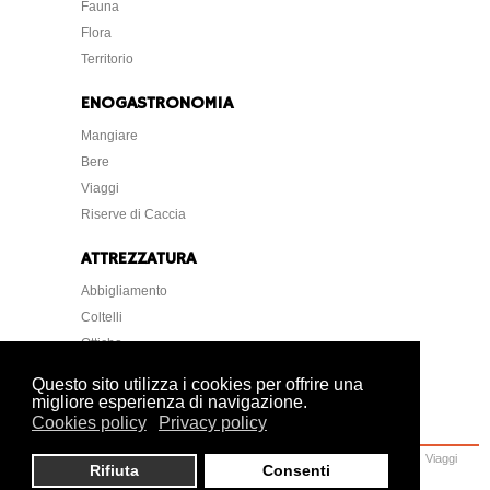
Fauna
Flora
Territorio
ENOGASTRONOMIA
Mangiare
Bere
Viaggi
Riserve di Caccia
ATTREZZATURA
Abbigliamento
Coltelli
Ottiche
Strumentazione
Questo sito utilizza i cookies per offrire una
migliore esperienza di navigazione.
Cookies policy
Privacy policy
Home
Caccia
Armi
Attrezzatura
Cani
Normative
Lettere Foto Arte
Viaggi
Rifiuta
Consenti
Ambiente
Veterinaria