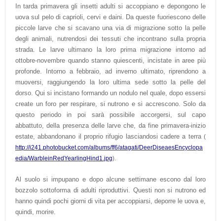
In tarda primavera gli insetti adulti si accoppiano e depongono le
uova sul pelo di caprioli, cervi e daini. Da queste fuoriescono delle
piccole larve che si scavano una via di migrazione sotto la pelle
degli animali, nutrendosi dei tessuti che incontrano sulla propria
strada. Le larve ultimano la loro prima migrazione intorno ad
ottobre-novembre quando stanno quiescenti, incistate in aree più
profonde. Intorno a febbraio, ad inverno ultimato, riprendono a
muoversi, raggiungendo la loro ultima sede sotto la pelle del
dorso. Qui si incistano formando un nodulo nel quale, dopo essersi
create un foro per respirare, si nutrono e si accrescono. Solo da
questo periodo in poi sarà possibile accorgersi, sul capo
abbattuto, della presenza delle larve che, da fine primavera-inizio
estate, abbandonano il proprio rifugio lasciandosi cadere a terra
(
http://i241.photobucket.com/albums/ff6/atagati/DeerDiseaesEncyclopa
edia/WarbleinRedYearlingHind1.jpg
).
Al suolo si impupano e dopo alcune settimane escono dal loro
bozzolo sottoforma di adulti riproduttivi. Questi non si nutrono ed
hanno quindi pochi giorni di vita per accoppiarsi, deporre le uova e,
quindi, morire.