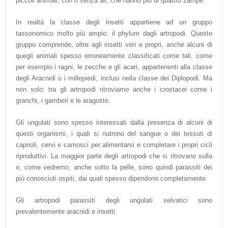
piccoli animali, con o senza ali, che hanno più di quattro zampe.
In realtà la classe degli insetti appartiene ad un gruppo
tassonomico molto più ampio: il phylum dagli artropodi. Questo
gruppo comprende, oltre agli insetti veri e propri, anche alcuni di
quegli animali spesso erroneamente classificati come tali, come
per esempio i ragni, le zecche e gli acari, appartenenti alla classe
degli Aracnidi o i millepiedi, inclusi nella classe dei Diplopodi. Ma
non solo: tra gli artropodi ritroviamo anche i crostacei come i
granchi, i gamberi e le aragoste.
Gli ungulati sono spesso interessati dalla presenza di alcuni di
questi organismi, i quali si nutrono del sangue o dei tessuti di
caprioli, cervi e camosci per alimentarsi e completare i propri cicli
riproduttivi. La maggior parte degli artropodi che si ritrovano sulla
o, come vedremo, anche sotto la pelle, sono quindi parassiti dei
più conosciuti ospiti, dai quali spesso dipendono completamente.
Gli artropodi parassiti degli ungulati selvatici sono
prevalentemente aracnidi e insetti.