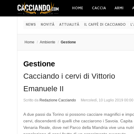
HOME
CACCIA
ARMI
NEWS
NOVITÀ
ATTUALITÀ
IL CAFFÈ DI CACCIANDO
L
Home
/
Ambiente
/
Gestione
Gestione
Cacciando i cervi di Vittorio
Emanuele II
Scritto da
Redazione Cacciando
Mercoledì, 10 Luglio 2019 00:00
A due passi da Torino si possono cacciare magnifici e imp
cervi, discendenti di quelli che cacciarono i Savoia. Capita
Venaria Reale, dove nel Parco della Mandria vive una nutr