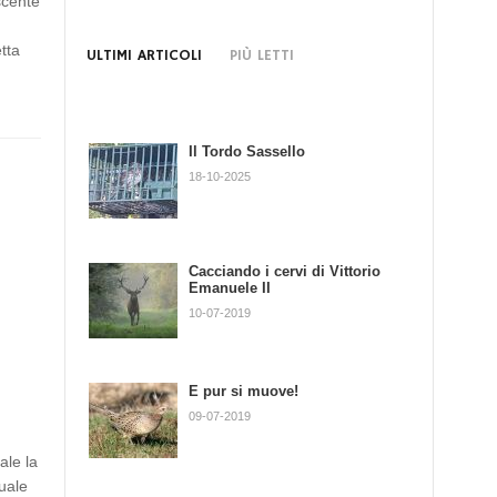
scente
e
etta
ULTIMI ARTICOLI
PIÙ LETTI
Il Tordo Sassello
Piccolo è bello: le Cince
18-10-2025
27-02-2013
a
Cacciando i cervi di Vittorio
Il ghiro
Emanuele II
06-06-2013
10-07-2019
E pur si muove!
Piccoli carnivori
09-07-2019
17-04-2013
ale la
uale