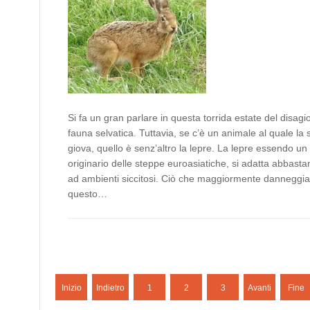
Si fa un gran parlare in questa torrida estate del disagio
fauna selvatica. Tuttavia, se c’è un animale al quale la s
giova, quello è senz’altro la lepre. La lepre essendo un
originario delle steppe euroasiatiche, si adatta abbast
ad ambienti siccitosi. Ciò che maggiormente danneggia
questo…
Inizio
Indietro
1
2
3
Avanti
Fine