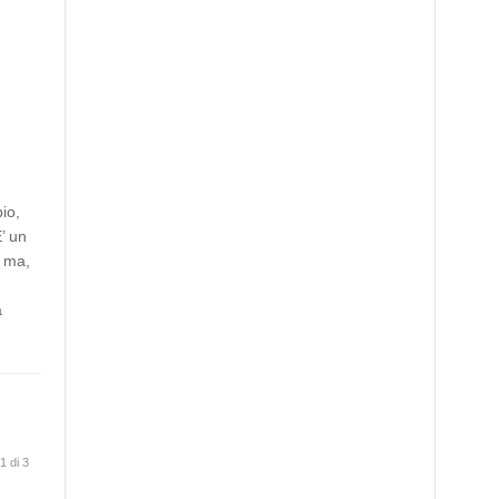
io,
E’ un
a ma,
a
1 di 3