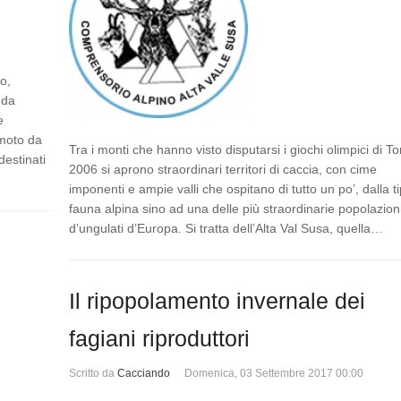
o,
nda
e
emoto da
Tra i monti che hanno visto disputarsi i giochi olimpici di To
destinati
2006 si aprono straordinari territori di caccia, con cime
imponenti e ampie valli che ospitano di tutto un po’, dalla t
fauna alpina sino ad una delle più straordinarie popolazion
d’ungulati d’Europa. Si tratta dell’Alta Val Susa, quella…
Il ripopolamento invernale dei
fagiani riproduttori
Scritto da
Cacciando
Domenica, 03 Settembre 2017 00:00