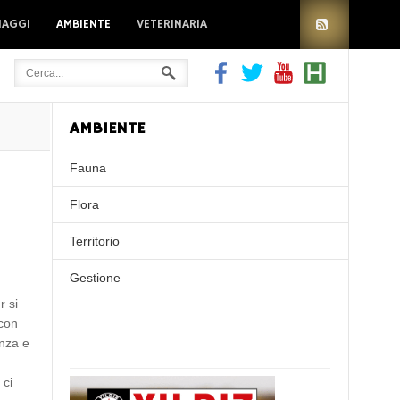
IAGGI
AMBIENTE
VETERINARIA
AMBIENTE
Fauna
Flora
Territorio
Gestione
r si
 con
enza e
 ci