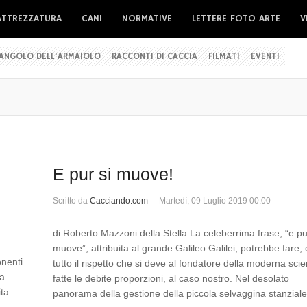
ATTREZZATURA
CANI
NORMATIVE
LETTERE FOTO ARTE
V
'ANGOLO DELL'ARMAIOLO
RACCONTI DI CACCIA
FILMATI
EVENTI
E pur si muove!
Scritto da
Cacciando.com
Martedì, 09 Luglio 2019 00:00
di Roberto Mazzoni della Stella La celeberrima frase, “e pu
muove”, attribuita al grande Galileo Galilei, potrebbe fare,
onenti
tutto il rispetto che si deve al fondatore della moderna sci
 a
fatte le debite proporzioni, al caso nostro. Nel desolato
ita
panorama della gestione della piccola selvaggina stanziale