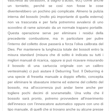
vaschetta ad ultrasuoni, a bagno d’acido, ecc) come anche
un tornietto, perché se così non fosse le cose
diventerebbero un pochino più complicate. Almeno la pulizia
interna del bossolo (molto più importante di quella esterna)
non va trascurata e per farla potremmo avvalersi di uno
scovolino di rame azionato da un normale trapano portatile.
Questa operazione serve per eliminare i residui della
precedente combustione, ma in particolare per pulire
l’interno del colletto dove passerà a forza l’oliva calibrata del
Dies. Per mantenere la lunghezza totale dei bossoli entro la
misura standard (misura che di solito è indicata su tutti i
migliori manuali di ricarica, oppure si può ricavare misurando
il bossolo di una cartuccia originale con un calibro
ventesimale) ci può aiutare il Deburring Tool. Il Deburring è
una specie di fresetta manuale a doppio effetto, concepita
per eliminare le sbavature interne ed esterne del colletto del
bossolo, ma all’occorrenza può andar bene anche per
togliere pochi decimi di sovrametallo. Una volta che il
bossolo sarà pronto, potremo provvedere all’inserimento
dell’innesco con l’innescatore automatico oppure con uno di
tipo manuale, di quelli che si trovano anche su alcune presse