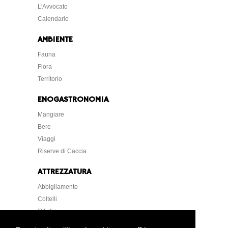
L'Avvocato
Calendario
AMBIENTE
Fauna
Flora
Territorio
ENOGASTRONOMIA
Mangiare
Bere
Viaggi
Riserve di Caccia
ATTREZZATURA
Abbigliamento
Coltelli
Ottiche
Strumentazione