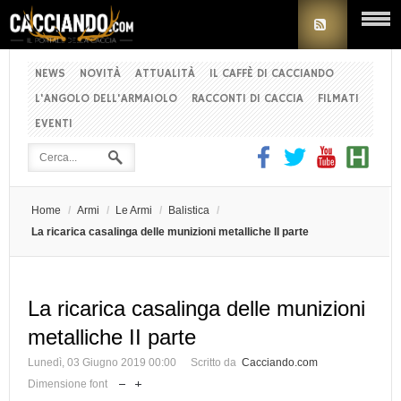
NEWS
NOVITÀ
ATTUALITÀ
IL CAFFÈ DI CACCIANDO
L'ANGOLO DELL'ARMAIOLO
RACCONTI DI CACCIA
FILMATI
EVENTI
Home
/
Armi
/
Le Armi
/
Balistica
/
La ricarica casalinga delle munizioni metalliche II parte
La ricarica casalinga delle munizioni
metalliche II parte
Lunedì, 03 Giugno 2019 00:00
Scritto da
Cacciando.com
Dimensione font