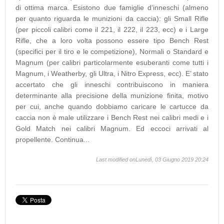
di ottima marca. Esistono due famiglie d’inneschi (almeno
per quanto riguarda le munizioni da caccia): gli Small Rifle
(per piccoli calibri come il 221, il 222, il 223, ecc) e i Large
Rifle, che a loro volta possono essere tipo Bench Rest
(specifici per il tiro e le competizione), Normali o Standard e
Magnum (per calibri particolarmente esuberanti come tutti i
Magnum, i Weatherby, gli Ultra, i Nitro Express, ecc). E’ stato
accertato che gli inneschi contribuiscono in maniera
determinante alla precisione della munizione finita, motivo
per cui, anche quando dobbiamo caricare le cartucce da
caccia non è male utilizzare i Bench Rest nei calibri medi e i
Gold Match nei calibri Magnum. Ed eccoci arrivati al
propellente. Continua...
Last modified onLunedì, 03 Giugno 2019 20:24