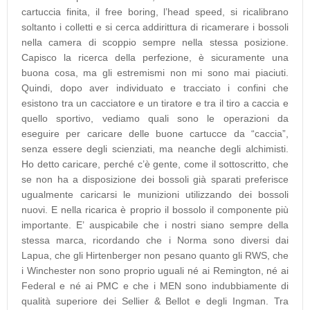
cartuccia finita, il free boring, l’head speed, si ricalibrano
soltanto i colletti e si cerca addirittura di ricamerare i bossoli
nella camera di scoppio sempre nella stessa posizione.
Capisco la ricerca della perfezione, è sicuramente una
buona cosa, ma gli estremismi non mi sono mai piaciuti.
Quindi, dopo aver individuato e tracciato i confini che
esistono tra un cacciatore e un tiratore e tra il tiro a caccia e
quello sportivo, vediamo quali sono le operazioni da
eseguire per caricare delle buone cartucce da “caccia”,
senza essere degli scienziati, ma neanche degli alchimisti.
Ho detto caricare, perché c’è gente, come il sottoscritto, che
se non ha a disposizione dei bossoli già sparati preferisce
ugualmente caricarsi le munizioni utilizzando dei bossoli
nuovi. E nella ricarica è proprio il bossolo il componente più
importante. E’ auspicabile che i nostri siano sempre della
stessa marca, ricordando che i Norma sono diversi dai
Lapua, che gli Hirtenberger non pesano quanto gli RWS, che
i Winchester non sono proprio uguali né ai Remington, né ai
Federal e né ai PMC e che i MEN sono indubbiamente di
qualità superiore dei Sellier & Bellot e degli Ingman. Tra