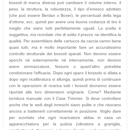
bossoli di marca diversa può cambiare il volume interno, il
peso, la struttura, la robustezza, il tipo d’innesco adottato
(che può essere Berdan o Boxer), le percentuali della lega
d’ottone, ecc, quindi per avere una buona costanza di tiro è
meglio che siano tutti perfettamente uguali. La scelta è
soggettiva, ma ricordate che di solito il prezzo ne identifica la
qualità. Per assemblare delle cartucce da caccia vanno bene
quasi tutti, ma è molto importante fare un accuratissimo
controllo strutturale dei bossoli sparati. Non devono essere
sporchi né esternamente né internamente, non devono
avere ammaccature, fessure o quant’altro potrebbe
condizionare l’efficacia. Dopo ogni sparo il bossolo si dilata e
dopo ogni ricalibratura si allunga, quindi prima di continuare
con le operazioni di ricarica tutti i bossoli dovranno essere
riportati alle loro dimensioni originarie. Come? Mediante
tornitura manuale con il Case Trimmer. Si deve controllare
anche che le sedi degli inneschi siano pulite e che riescano
ancora a trattenerli correttamente in posizione. Voglio dare
per scontato che ogni ricaricatore abbia in casa un
apparecchiatura per la pulizia (vibratore a graniglia,