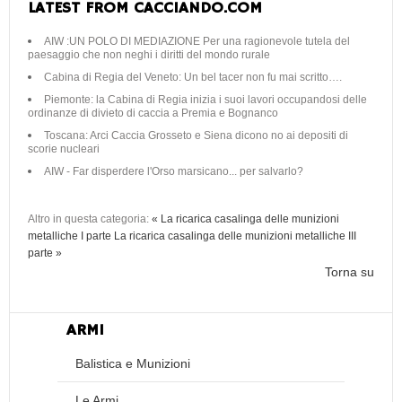
LATEST FROM CACCIANDO.COM
AIW :UN POLO DI MEDIAZIONE Per una ragionevole tutela del
paesaggio che non neghi i diritti del mondo rurale
Cabina di Regia del Veneto: Un bel tacer non fu mai scritto….
Piemonte: la Cabina di Regia inizia i suoi lavori occupandosi delle
ordinanze di divieto di caccia a Premia e Bognanco
Toscana: Arci Caccia Grosseto e Siena dicono no ai depositi di
scorie nucleari
AIW - Far disperdere l'Orso marsicano... per salvarlo?
Altro in questa categoria:
« La ricarica casalinga delle munizioni
metalliche I parte
La ricarica casalinga delle munizioni metalliche III
parte »
Torna su
ARMI
Balistica e Munizioni
Le Armi