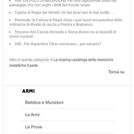
AIW :UN POLO DI MEDIAZIONE Per una ragionevole tutela del
paesaggio che non neghi i diritti del mondo rurale
Cabina di Regia del Veneto: Un bel tacer non fu mai scritto….
Piemonte: la Cabina di Regia inizia i suoi lavori occupandosi delle
ordinanze di divieto di caccia a Premia e Bognanco
Toscana: Arci Caccia Grosseto e Siena dicono no ai depositi di
scorie nucleari
AIW - Far disperdere l'Orso marsicano... per salvarlo?
Altro in questa categoria:
« La ricarica casalinga delle munizioni
metalliche II parte
Torna su
ARMI
Balistica e Munizioni
Le Armi
Le Prove