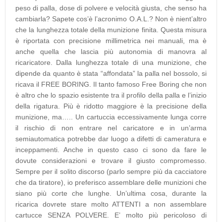
peso di palla, dose di polvere e velocità giusta, che senso ha
cambiarla? Sapete cos’è l’acronimo O.A.L.? Non è nient’altro
che la lunghezza totale della munizione finita. Questa misura
è riportata con precisione millimetrica nei manuali, ma è
anche quella che lascia più autonomia di manovra al
ricaricatore. Dalla lunghezza totale di una munizione, che
dipende da quanto è stata “affondata” la palla nel bossolo, si
ricava il FREE BORING. Il tanto famoso Free Boring che non
è altro che lo spazio esistente tra il profilo della palla e l’inizio
della rigatura. Più è ridotto maggiore è la precisione della
munizione, ma….. Un cartuccia eccessivamente lunga corre
il rischio di non entrare nel caricatore e in un’arma
semiautomatica potrebbe dar luogo a difetti di cameratura e
inceppamenti. Anche in questo caso ci sono da fare le
dovute considerazioni e trovare il giusto compromesso.
Sempre per il solito discorso (parlo sempre più da cacciatore
che da tiratore), io preferisco assemblare delle munizioni che
siano più corte che lunghe. Un’ultima cosa, durante la
ricarica dovrete stare molto ATTENTI a non assemblare
cartucce SENZA POLVERE. E’ molto più pericoloso di