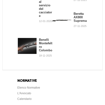
al
casaling
servizio
a delle
del
munizio
cacciator
Beretta
ni
e
AX800
metallich
Suprema
e II parte
12-01-2026
27-11-2025
03-06-2019
Benelli
La
Montefelt
ricarica
ro
casaling
Colombo
a delle
munizio
18-11-2025
ni
metallich
e I parte
03-06-2019
NORMATIVE
Elenco Normative
L'Avvocato
Calendario