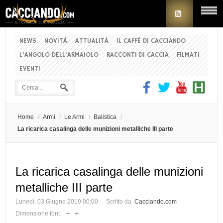
NEWS
NOVITÀ
ATTUALITÀ
IL CAFFÈ DI CACCIANDO
L'ANGOLO DELL'ARMAIOLO
RACCONTI DI CACCIA
FILMATI
EVENTI
Home
/
Armi
/
Le Armi
/
Balistica
/
La ricarica casalinga delle munizioni metalliche III parte
La ricarica casalinga delle munizioni
metalliche III parte
Lunedì, 03 Giugno 2019 00:00
Scritto da
Cacciando.com
Dimensione font