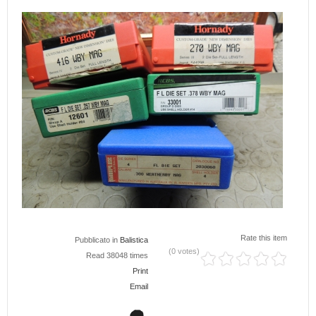
Rate this item
Pubblicato in
Balistica
(0 votes)
Read 38048 times
Print
Email