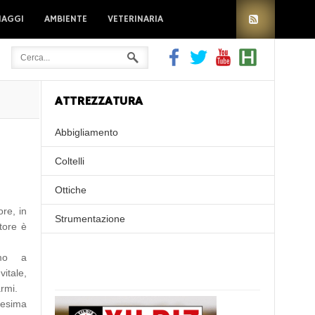
IAGGI
AMBIENTE
VETERINARIA
ATTREZZATURA
Abbigliamento
Coltelli
Ottiche
ore, in
Strumentazione
atore è
omo a
vitale,
armi.
nesima