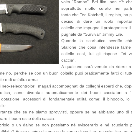
volta “Rambo”. Bel film, non c’è che
soprattutto molto curato nei partic
tanto che Ted Kotcheff, il regista, ha 
deciso di dare un ruolo importa
coltello che impugna il protagonista: il
pugnale da “Survival” Jimmy Lile.
Quando lo scorbutico sceriffo ch
Stallone che cosa intendesse farne
coltello così, lui gli rispose: “ci 
caccia”.
A qualcuno sarà venuto da ridere a 
me no, perché se con un buon coltello puoi praticamente farci di tutt
ile o di un’altra arma.
i neo-selecontrolori, magari accompagnati da colleghi esperti che, dop
ttica, sono diventati automaticamente dei buoni cacciatori a “P
a dotazione, accessori di fondamentale utilità come: il binocolo, lo 
llo.
ortanza che se ne siamo sprovvisti, oppure se ne abbiamo uno di 
are il buon esito della caccia.
riolo o un daino se non possiamo né eviscerarlo e né scuoiarlo 
affilata? Posso capire chi non se la sente di spellare un selvatico, mag