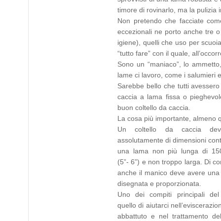
timore di rovinarlo, ma la pulizi
Non pretendo che facciate come 
eccezionali ne porto anche tre o
igiene), quelli che uso per scuoi
“tutto fare” con il quale, all’occ
Sono un “maniaco”, lo ammetto, 
lame ci lavoro, come i salumieri e
Sarebbe bello che tutti avesser
caccia a lama fissa o pieghevol
buon coltello da caccia.
La cosa più importante, almeno q
Un coltello da caccia de
assolutamente di dimensioni con
una lama non più lunga di 150 
(5”- 6”) e non troppo larga. Di 
anche il manico deve avere una
disegnata e proporzionata.
Uno dei compiti principali del
quello di aiutarci nell’eviscerazi
abbattuto e nel trattamento del