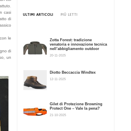
attuto.
n casi
ULTIMI ARTICOLI
PIÙ LETTI
atto di
lassico
con le
Zotta Forest: tradizione
GPS X 20+ DOGTRACE nuova
venatoria e innovazione tecnica
versione 2018!
nell’abbigliamento outdoor
gno di
20-09-2018
20-11-2025
so, un
Cinomania: Gps X30 Dogtrace
Diotto Beccaccia Windtex
04-04-2019
12-11-2025
Cinomania: Dogtrace d-mute
Gilet di Protezione Browning
light
Protect One – Vale la pena?
10-04-2019
21-10-2025