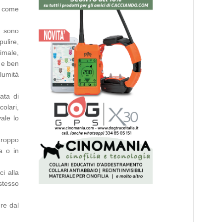
e come
i; sono
ulire,
imale,
i e ben
olumità
ata di
olari,
ale lo
 troppo
a o in
i alla
stesso
re dal