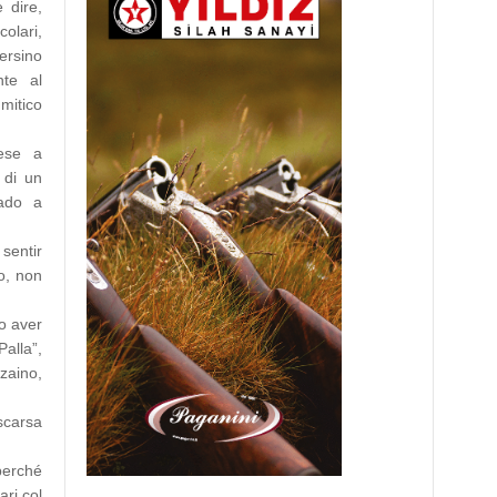
 dire,
olari,
persino
nte al
 mitico
iese a
 di un
vado a
sentir
o, non
o aver
alla”,
zaino,
scarsa
perché
ari col