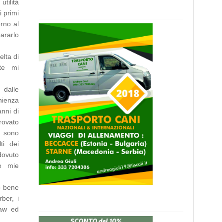
tilità
i primi
orno al
ararlo
elta di
nte mi
 dalle
nienza
anni di
rovato
e sono
ti dei
ovuto
le mie
to bene
ber, i
haw ed