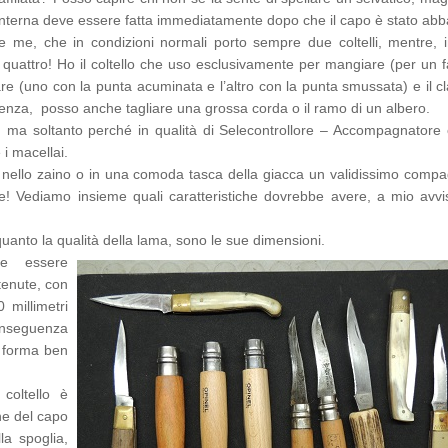
a interna deve essere fatta immediatamente dopo che il capo è stato abb
me, che in condizioni normali porto sempre due coltelli, mentre, i
 quattro! Ho il coltello che uso esclusivamente per mangiare (per un f
are (uno con la punta acuminata e l’altro con la punta smussata) e il c
orrenza, posso anche tagliare una grossa corda o il ramo di un albero.
ma soltanto perché in qualità di Selecontrollore – Accompagnatore 
 i macellai.
o nello zaino o in una comoda tasca della giacca un validissimo compa
e! Vediamo insieme quali caratteristiche dovrebbe avere, a mio avvi
uanto la qualità della lama, sono le sue dimensioni.
ve essere
tenute, con
millimetri
conseguenza
 forma ben
 coltello è
one del capo
la spoglia,