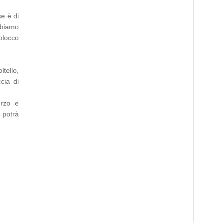
se è di
obbiamo
blocco
ltello,
cia di
orzo e
o potrà