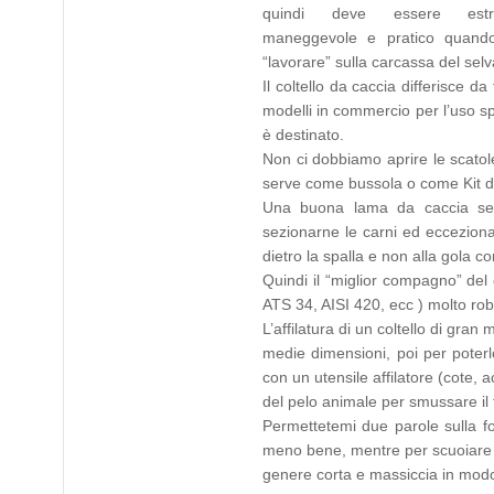
quindi deve essere estr
maneggevole e pratico quand
“lavorare” sulla carcassa del selv
Il coltello da caccia differisce da tu
modelli in commercio per l’uso sp
è destinato.
Non ci dobbiamo aprire le scatole
serve come bussola o come Kit d
Una buona lama da caccia serv
sezionarne le carni ed ecceziona
dietro la spalla e non alla gola c
Quindi il “miglior compagno” del
ATS 34, AISI 420, ecc ) molto rob
L’affilatura di un coltello di gra
medie dimensioni, poi per poterlo
con un utensile affilatore (cote, 
del pelo animale per smussare il 
Permettetemi due parole sulla fo
meno bene, mentre per scuoiare è
genere corta e massiccia in mod