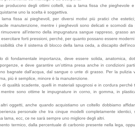
e producono degli ottimi coltelli, sia a lama fissa che pieghevole 
uistarne uno la scelta è soggettiva.
i lama fissa ai pieghevoli, per diversi motivi più pratici che estetic
facile manutenzione, mentre i pieghevoli sono delicati e scomodi da p
imuovere all’interno della impugnatura sangue rappreso, grasso an
r esercitare forti pressioni, perché, per quanto possano essere modern
ssibilità che il sistema di blocco della lama ceda, a discapito dell’inc
o di fondamentale importanza, deve essere solida, anatomica, dot
porgenze, e deve garantire un’ottima presa anche in condizioni partic
 bagnate dall’acqua, dal sangue o unte di grasso. Per la pulizia v
lama, più è semplice, minore è la manutenzione.
 di qualità scadente, quelli in materiali spugnosi e in cordura perché
i, mentre sono ottime le impugnature in corno, in gomma, in plastic
tri oggetti, anche quando acquistiamo un coltello dobbiamo affidarc
erienza personale che tra cinque modelli completamente identici, 
a lama, ecc, ce ne sarà sempre uno migliore degli altri.
mento termico, dalla percentuale di carbonio presente nella lega, oppu