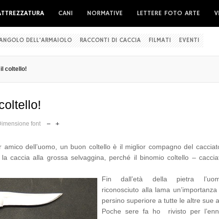
ATTREZZATURA
CANI
NORMATIVE
LETTERE FOTO ARTE
V
'ANGOLO DELL'ARMAIOLO
RACCONTI DI CACCIA
FILMATI
EVENTI
l coltello!
coltello!
imensione font
or amico dell’uomo, un buon coltello è il miglior compagno del cacciat
a la caccia alla grossa selvaggina, perché il binomio coltello – cacci
Fin dall’età della pietra l’u
riconosciuto alla lama un’importanza 
persino superiore a tutte le altre sue 
Poche sere fa ho rivisto per l’en