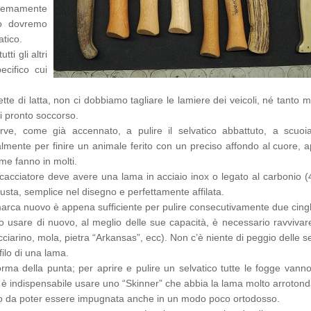
emamente
o dovremo
atico.
tti gli altri
ecifico cui
tte di latta, non ci dobbiamo tagliare le lamiere dei veicoli, né tanto 
i pronto soccorso.
e, come già accennato, a pulire il selvatico abbattuto, a scuoia
lmente per finire un animale ferito con un preciso affondo al cuore, 
ome fanno in molti.
 cacciatore deve avere una lama in acciaio inox o legato al carbonio (
usta, semplice nel disegno e perfettamente affilata.
n marca nuovo è appena sufficiente per pulire consecutivamente due cingh
 usare di nuovo, al meglio delle sue capacità, è necessario ravvivare 
acciarino, mola, pietra “Arkansas”, ecc). Non c’è niente di peggio delle s
filo di una lama.
rma della punta; per aprire e pulire un selvatico tutte le fogge vanno
 indispensabile usare uno “Skinner” che abbia la lama molto arrotonda
o da poter essere impugnata anche in un modo poco ortodosso.