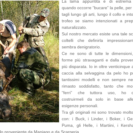
La lama appuntita è di estrema u
quando occorre “bucare” la pelle, per 
tagli lungo gli arti, lungo il collo e int
trofeo se siamo intenzionati a prep
naturalizzato.
Sul nostro mercato esiste una tale sc
coltelli che definirla impressiona
sembra denigratorio.
Ce ne sono di tutte le dimensioni,
forme più stravaganti e dalla prove
più disparata. Io in oltre venticinque 
caccia alla selvaggina da pelo ho p
tantissimi modelli e non sempre n
rimasto soddisfatto, tanto che mol
“ferri” che tuttora uso, ho d
costruirmeli da solo in base al
esigenze personali.
Tra gli originali mi sono trovato mol
con: i Buck, i Linder, i Boker, i Ger
Puma, gli Helle, i Martiini, i Kers
o proveniente da Maniago e da Scarperia.