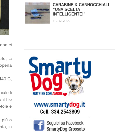
CINOMANIA: DOGTRACE
CARABINE & CANNOCCHIALI
PROFESSIONAL ONE 1000
“UNA SCELTA
(RICARICABILE)
INTELLIGENTE!”
22-08-2019
15-02-2025
meno ci
rlo, a
appena
440 C,
iali di
il filo
etole e
 più o
ta, in