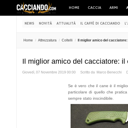
HOME
CACCIA
ARMI
NEWS
NOVITÀ
ATTUALITÀ
IL CAFFÈ DI CACCIANDO
L
Home
/
Attrezzatura
/
Coltelli
/
Il miglior amico del cacciatore: i
Il miglior amico del cacciatore: il 
Giovedì, 07 Novembre 2019 00:00
Scritto da Marco Benecchi
D
Se è vero che il cane è il migli
particolare di quello che pratic
sempre stato inscindibile.