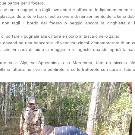
ue parole per il fodero.
rché molto soggetto a tagli involontari e all’usura. Indipendentemente 
 plastica, durante le fasi di estrazione e di reinserimento della lama d
 non tagli il bordo del fodero o peggio ancora la cinghietta di 
di portare il pugnale alla cintura e riporlo in tasca o nello zaino.
 davanti ad una bancarella di venditori cinesi v’innamorerete di un co
 che vi sarà di aiuto a maggio o in agosto quando aprirà la cac
zare sulle Alpi, sull’Appennino o in Maremma, fate un piccolo sf
tima fattura, non ve ne pentirete, e se lo tratterete con cura in futur