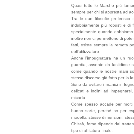
Quasi tutte le Marche più famos
sempre per chi si appresta ad acq
Tra le due filosofie preferisco 
indubbiamente più robusti e di 
specialmente quando dobbiamo r
inoltre non ci permettono di pote
fatti, esiste sempre la remota po
dell’utilizzatore.
Anche l’impugnatura ha un ruol
guardia, assente da fastidiose s
come quando le nostre mani sono
stesso discorso già fatto per la 
Sono da evitare i manici in legno
delicati e inclini ad impegnars
micarta.
Come spesso accade per molti al
buona sorte, perché so per esp
modello, stesse dimensioni, stess
Chissà, forse dipende dal tratta
tipo di affilatura finale.