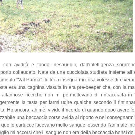
con avidità e fondo inesauribili, dall’intelligenza sorpren
riporto collaudato. Nata da una cucciolata studiata insieme all
levamento "Val Parma", fu lei a insegnarmi cosa volesse dire ver
esta era una cagnina vissuta in era pre-beeper che, con la mat
affannose ricerche non mi permettevano di rintracciarla in
ermente la testa per farmi udire qualche secondo il tintinna
a. Ho ancora, ahimè, vivido il ricordo di quando dopo avere f
zzabile una beccaccia corse avida al riporto e nel consegnarmi
e quelle cartucce facevano molto sangue, essendo l’animale intr
glio mi accorsi che il sangue non era della beccaccia bensì de