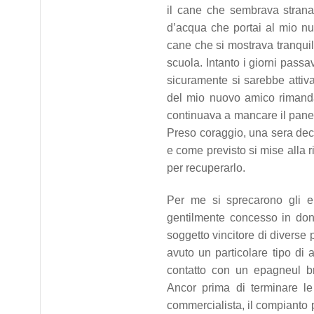
il cane che sembrava strana
d’acqua che portai al mio nu
cane che si mostrava tranquill
scuola. Intanto i giorni pas
sicuramente si sarebbe attivat
del mio nuovo amico rimandai
continuava a mancare il pane 
Preso coraggio, una sera decis
e come previsto si mise alla ri
per recuperarlo.
Per me si sprecarono gli el
gentilmente concesso in dono
soggetto vincitore di diverse
avuto un particolare tipo di 
contatto con un epagneul br
Ancor prima di terminare le 
commercialista, il compianto pr