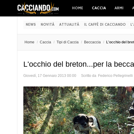
HOME
CACCIA
ARMI
NEWS
NOVITÀ
ATTUALITÀ
IL CAFFÈ DI CACCIANDO
L
Home
/
Caccia
/
Tipi di Caccia
/
Beccaccia
/
L'occhio del bre
L'occhio del breton...per la becc
Giovedì, 17 Gennaio 2013 00:00
Scritto da Federico Pellegrinelli