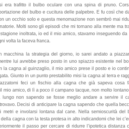
 si era trafitto il bulbo oculare con una spina di pruno. Cor
portazione del bulbo e cucitura delle palpebre. E fu così che da
e con un occhio solo e questa menomazione non sembrò mai ridu
atorie. Molti sono gli episodi che mi tornano alla mente ma tra
a stagione inoltrata, io ed il mio amico, stavamo inseguendo da
i volta la faceva franca.
 macchina la strategia del giorno, io sarei andato a piazza
mentre lui avrebbe preso posto in uno spiazzo esistente nel b
la cagna al guinzaglio, il mio amico prese il posto e io conti
ata. Giunto in un punto prestabilito misi la cagna al terra e rag
iazzatomi feci un fischio alla cagna che già sapeva cosa f
 il mio amico, di lì a poco il campano tacque, non molto lontano
a lungo non sapendo se fosse meglio andare a servire il c
i trovavo. Decisi di anticipare la cagna sapendo che quella bec
i metri e involarsi lontana dal cane. Nella semioscurità del
 della cagna con la testa protesa in alto indicandomi che lei c’
lteriormente il passo per cercare di ridurre l’ipotetica distanza 