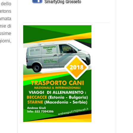
 dello
retons
lamata
nie di
issime
iorni,