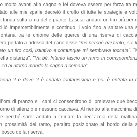
ro molto avanti alla cagna e lei doveva essere per forza tra m
tato alle mie spalle decretò il crollo di tutte le strategie e vol
i lunga sulla cima delle piante. Lasciai andare un tiro più per 
illò impercettibilmente e continuo il volo fino a saltare una 
 lontana tra le chiome delle querce di una riserva di cacci
era portato a ridosso del cane disse "
ma perché hai tirato, era 
ato un tiro così, istintivo e comunque mi sembrava toccata".
"
ella distanza". "
Va bè. Intanto lascio un ramo in corrisponden
da ed al ritorno mando la cagna a cercarla
".
rcarla ? e dove ? è andata lontanissima e poi è entrata in 
l’ora di pranzo e i cani ci consentirono di prelevare due bec
orno di silenzio e nessuno cacciava. Al rientro alla macchina di
le perché sarei andato a cercare la beccaccia della mattina
in prossimità del ramo, peraltro posizionato al bordo della 
l bosco della riserva.