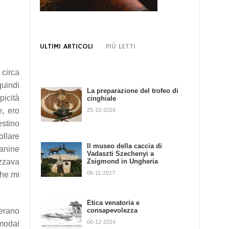
ULTIMI ARTICOLI
PIÙ LETTI
 circa
quindi
La preparazione del trofeo di
Concia...fai da te!
picità
cinghiale
09-01-2013
e, ero
25-10-2019
estino
ollare
Il museo della caccia di
Etica venatoria e responsabilità
canine
Vadaszti Szechenyi a
individuale
Zsigmond in Ungheria
izzava
01-11-2013
06-11-2017
che mi
Il capriolo: la misurazione del
Etica venatoria e
trofeo
consapevolezza
 erano
23-08-2013
06-12-2014
omodai