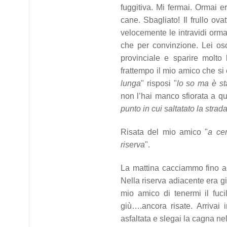
fuggitiva. Mi fermai. Ormai e
cane. Sbagliato! Il frullo ovat
velocemente le intravidi orma
che per convinzione. Lei osc
provinciale e sparire molto
frattempo il mio amico che si 
lunga
" risposi "
lo so ma è st
non l’hai manco sfiorata a qu
punto in cui saltatato la stra
Risata del mio amico "
a ce
riserva
".
La mattina cacciammo fino al
Nella riserva adiacente era gi
mio amico di tenermi il fuci
giù….ancora risate. Arrivai 
asfaltata e slegai la cagna ne