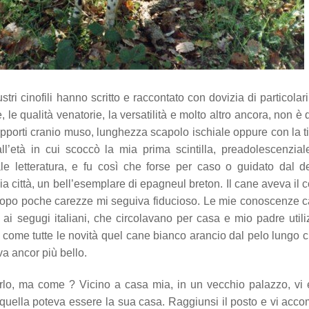
stri cinofili hanno scritto e raccontato con dovizia di particolari
, le qualità venatorie, la versatilità e molto altro ancora, non è 
apporti cranio muso, lunghezza scapolo ischiale oppure con la ti
’età in cui scoccò la mia prima scintilla, preadolescenzial
e letteratura, e fu così che forse per caso o guidato dal d
 mia città, un bell’esemplare di epagneul breton. Il cane aveva il c
dopo poche carezze mi seguiva fiducioso. Le mie conoscenze 
 ai segugi italiani, che circolavano per casa e mio padre util
di come tutte le novità quel cane bianco arancio dal pelo lungo 
va ancor più bello.
rlo, ma come ? Vicino a casa mia, in un vecchio palazzo, vi
quella poteva essere la sua casa. Raggiunsi il posto e vi acc