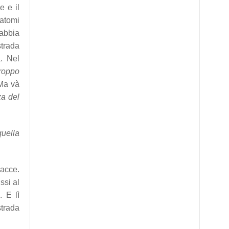
e e il
tatomi
rabbia
strada
a. Nel
troppo
Ma và
za del
quella
cacce.
ssi al
. E lì
strada