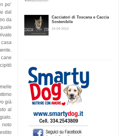
un po’
ai dal
La Lepre
Cacciatori di Toscana e Caccia
tro da
Sostenibile
18-12-2012
 quale
16-04-2014
rivato
a casa
mente.
l cane
cipitò
melle
ottimo
vo già
sto al
giato.
n noto
estito