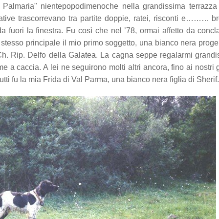
la Palmaria" nientepopodimenoche nella grandissima terrazza
ative trascorrevano tra partite doppie, ratei, risconti e……… b
 fuori la finestra. Fu così che nel ’78, ormai affetto da conc
o stesso principale il mio primo soggetto, una bianco nera proge
l Ch. Rip. Delfo della Galatea. La cagna seppe regalarmi grand
 a caccia. A lei ne seguirono molti altri ancora, fino ai nostri g
utti fu la mia Frida di Val Parma, una bianco nera figlia di Sherif.