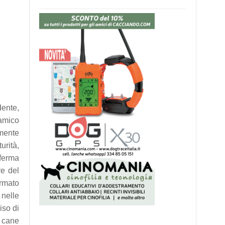
dente,
’amico
amente
urità,
 ferma
re del
ermato
 nelle
iso di
l cane