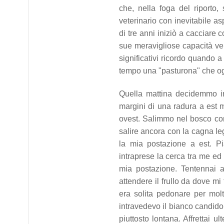
che, nella foga del riporto,
veterinario con inevitabile as
di tre anni iniziò a cacciar
sue meravigliose capacità ven
significativi ricordo quando 
tempo una "pasturona" che ogn
Quella mattina decidemmo in
margini di una radura a est 
ovest. Salimmo nel bosco con 
salire ancora con la cagna leg
la mia postazione a est. P
intraprese la cerca tra me ed
mia postazione. Tentennai 
attendere il frullo da dove m
era solita pedonare per molt
intravedevo il bianco candido
piuttosto lontana. Affrettai u