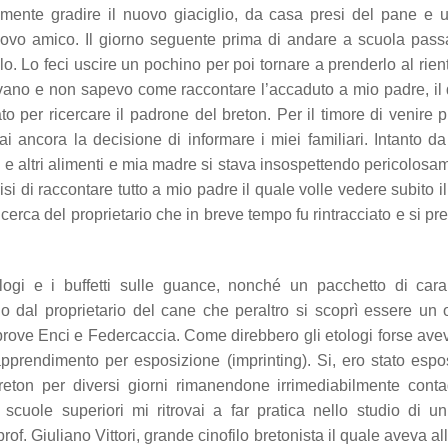
mente gradire il nuovo giaciglio, da casa presi del pane e 
ovo amico. Il giorno seguente prima di andare a scuola pass
o. Lo feci uscire un pochino per poi tornare a prenderlo al rien
savano e non sapevo come raccontare l’accaduto a mio padre, il
o per ricercare il padrone del breton. Per il timore di venire p
 ancora la decisione di informare i miei familiari. Intanto d
e altri alimenti e mia madre si stava insospettendo pericolosa
i di raccontare tutto a mio padre il quale volle vedere subito i
cerca del proprietario che in breve tempo fu rintracciato e si pre
ogi e i buffetti sulle guance, nonché un pacchetto di cara
 dal proprietario del cane che peraltro si scoprì essere un 
 prove Enci e Federcaccia. Come direbbero gli etologi forse ave
apprendimento per esposizione (imprinting). Si, ero stato espo
eton per diversi giorni rimanendone irrimediabilmente conta
scuole superiori mi ritrovai a far pratica nello studio di u
of. Giuliano Vittori, grande cinofilo bretonista il quale aveva all