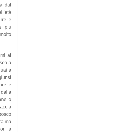
sa dal
ll’età
rre le
 i più
 molto
rmi ai
osco a
nuai a
giunsi
are e
 dalla
ane o
caccia
 bosco
era ma
con la