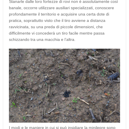
Stanarle dalle loro fortezze di rovi non è assolutamente così
banale, occorre utilizzare ausiliari specializzati, conoscere
profondamente il territorio e acquisire una certa dote di
pratica, soprattutto visto che il tiro avviene a distanza
ravvicinata, su una preda di piccole dimensioni, che
difficilmente vi concederà un tiro facile mentre passa
schizzando tra una macchia e l’altra.
I modi e le maniere in cui si può insidiare la minilepre sono