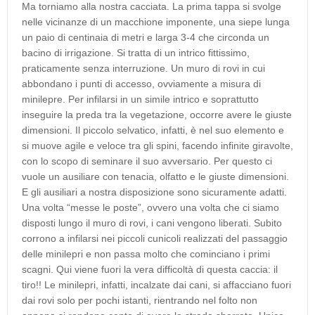
Ma torniamo alla nostra cacciata. La prima tappa si svolge
nelle vicinanze di un macchione imponente, una siepe lunga
un paio di centinaia di metri e larga 3-4 che circonda un
bacino di irrigazione. Si tratta di un intrico fittissimo,
praticamente senza interruzione. Un muro di rovi in cui
abbondano i punti di accesso, ovviamente a misura di
minilepre. Per infilarsi in un simile intrico e soprattutto
inseguire la preda tra la vegetazione, occorre avere le giuste
dimensioni. Il piccolo selvatico, infatti, è nel suo elemento e
si muove agile e veloce tra gli spini, facendo infinite giravolte,
con lo scopo di seminare il suo avversario. Per questo ci
vuole un ausiliare con tenacia, olfatto e le giuste dimensioni.
E gli ausiliari a nostra disposizione sono sicuramente adatti.
Una volta “messe le poste”, ovvero una volta che ci siamo
disposti lungo il muro di rovi, i cani vengono liberati. Subito
corrono a infilarsi nei piccoli cunicoli realizzati del passaggio
delle minilepri e non passa molto che cominciano i primi
scagni. Qui viene fuori la vera difficoltà di questa caccia: il
tiro!! Le minilepri, infatti, incalzate dai cani, si affacciano fuori
dai rovi solo per pochi istanti, rientrando nel folto non