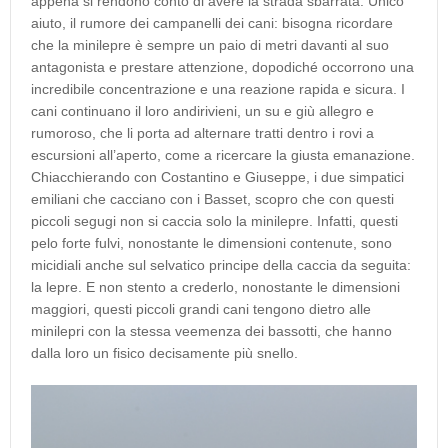
appena si rendono conto di avere la strada sbarrata. Unico
aiuto, il rumore dei campanelli dei cani: bisogna ricordare
che la minilepre è sempre un paio di metri davanti al suo
antagonista e prestare attenzione, dopodiché occorrono una
incredibile concentrazione e una reazione rapida e sicura. I
cani continuano il loro andirivieni, un su e giù allegro e
rumoroso, che li porta ad alternare tratti dentro i rovi a
escursioni all’aperto, come a ricercare la giusta emanazione.
Chiacchierando con Costantino e Giuseppe, i due simpatici
emiliani che cacciano con i Basset, scopro che con questi
piccoli segugi non si caccia solo la minilepre. Infatti, questi
pelo forte fulvi, nonostante le dimensioni contenute, sono
micidiali anche sul selvatico principe della caccia da seguita:
la lepre. E non stento a crederlo, nonostante le dimensioni
maggiori, questi piccoli grandi cani tengono dietro alle
minilepri con la stessa veemenza dei bassotti, che hanno
dalla loro un fisico decisamente più snello.