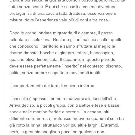
tutto senza sconti. È qui che sasselli e cesene diventano
protagonisti di una caccia fatta di attesa, osservazione e
misura, dove l’esperienza vale più di ogni altra cosa.
Dopo le grandi ondate migratorie di dicembre, il passo
rallenta e si seleziona. Restano gli animali più scaltri, quelli
che conoscono il territorio e sanno sfruttare al meglio le
risorse rimaste: bacche di ginepro, edera, biancospino,
qualche oliva dimenticata. Il capanno, in questo periodo,
deve essere perfettamente “inserito” nel contesto: discreto,
pulito, senza ombre sospette o movimenti inutili.
Il comportamento dei turdidi in pieno inverno
Il sassello è spesso il primo a muoversi alle luci dell’alba.
Arriva deciso, a piccoli gruppi, con traiettorie tese e basse,
specie nelle mattine fredde e serene. La cesena, più
diffidente e rumorosa, preferisce muoversi quando il sole ha
già rotto la brina, sfruttando voli più alti e larghi. Entrambi,
però, in gennaio sbagliano poco: se qualcosa non li