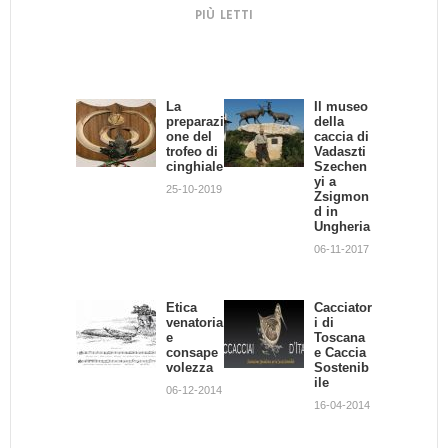
PIÙ LETTI
La
Concia...
Il museo
Etica
preparazi
fai da te!
della
venatoria
one del
caccia di
e
09-01-2013
trofeo di
Vadaszti
responsa
cinghiale
Szechen
bilità
yi a
individua
25-10-2019
Zsigmon
le
d in
01-11-2013
Ungheria
06-11-2017
Il
La Lepre
capriolo:
18-12-2012
Etica
la
Cacciator
venatoria
misurazi
i di
e
one del
Toscana
consape
trofeo
e Caccia
volezza
Sostenib
23-08-2013
ile
06-12-2014
16-04-2014