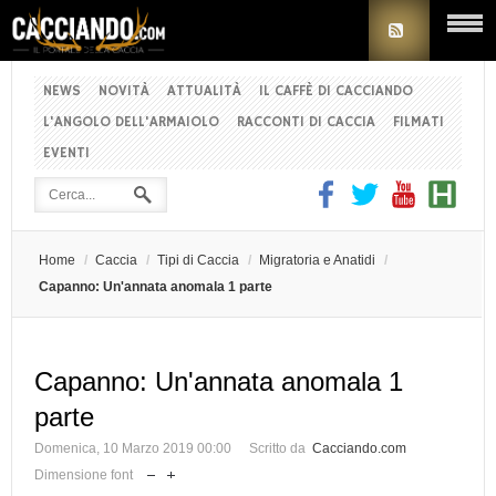
NEWS
NOVITÀ
ATTUALITÀ
IL CAFFÈ DI CACCIANDO
L'ANGOLO DELL'ARMAIOLO
RACCONTI DI CACCIA
FILMATI
EVENTI
Home
/
Caccia
/
Tipi di Caccia
/
Migratoria e Anatidi
/
Capanno: Un'annata anomala 1 parte
Capanno: Un'annata anomala 1
parte
Domenica, 10 Marzo 2019 00:00
Scritto da
Cacciando.com
Dimensione font