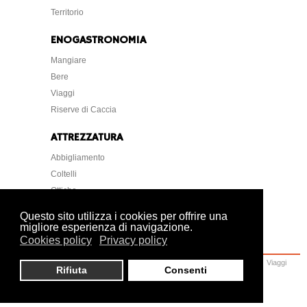
Territorio
ENOGASTRONOMIA
Mangiare
Bere
Viaggi
Riserve di Caccia
ATTREZZATURA
Abbigliamento
Coltelli
Ottiche
Strumentazione
Questo sito utilizza i cookies per offrire una
migliore esperienza di navigazione.
Cookies policy
Privacy policy
Home
Caccia
Armi
Attrezzatura
Cani
Normative
Lettere Foto Arte
Viaggi
Rifiuta
Consenti
Ambiente
Veterinaria