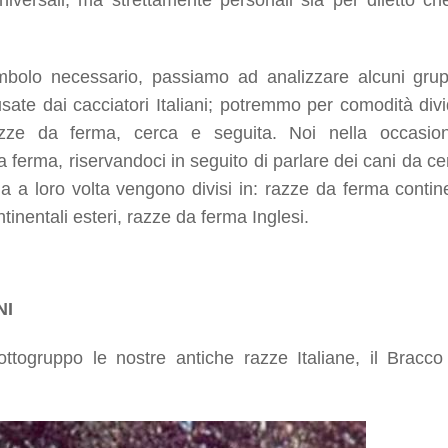
iversali, ma strettamente personali sia per diletto ch
bolo necessario, passiamo ad analizzare alcuni grup
te dai cacciatori Italiani; potremmo per comodità divi
azze da ferma, cerca e seguita. Noi nella occasio
ferma, riservandoci in seguito di parlare dei cani da ce
a a loro volta vengono divisi in: razze da ferma contine
ntinentali esteri, razze da ferma Inglesi.
NI
ttogruppo le nostre antiche razze Italiane, il Bracco