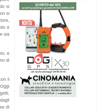
do si
non si
tore,
ndo e
e sia
to, e
no di
on il
 Oggi
etti,
 dagli
se di