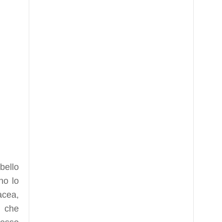
bello
no lo
acea,
a che