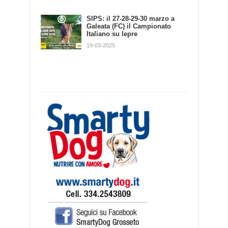
Basi per l'addestramento del
cane da traccia
SIPS: il 27-28-29-30 marzo a
Galeata (FC) il Campionato
30-01-2013
Italiano su lepre
19-03-2025