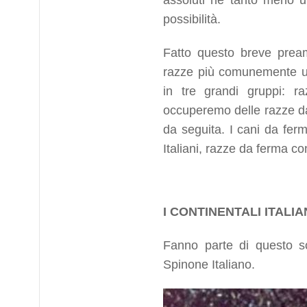
assoluti né tanto meno un
possibilità.
Fatto questo breve pream
razze più comunemente usa
in tre grandi gruppi: r
occuperemo delle razze da 
da seguita. I cani da ferm
Italiani, razze da ferma co
I CONTINENTALI ITALIA
Fanno parte di questo so
Spinone Italiano.