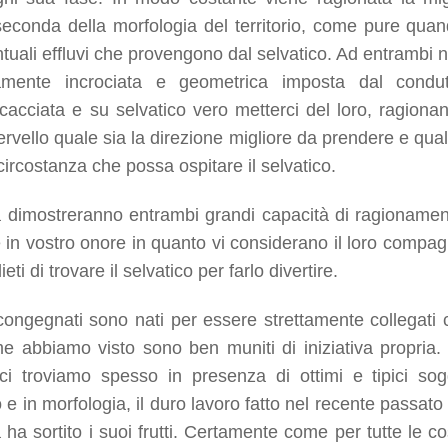
econda della morfologia del territorio, come pure quan
entuali effluvi che provengono dal selvatico. Ad entrambi 
amente incrociata e geometrica imposta dal condut
cacciata e su selvatico vero metterci del loro, ragiona
ervello quale sia la direzione migliore da prendere e qual
 circostanza che possa ospitare il selvatico.
ta dimostreranno entrambi grandi capacità di ragionamen
 in vostro onore in quanto vi considerano il loro compag
ti di trovare il selvatico per farlo divertire.
ongegnati sono nati per essere strettamente collegati c
 abbiamo visto sono ben muniti di iniziativa propria.
ci troviamo spesso in presenza di ottimi e tipici sogg
o e in morfologia, il duro lavoro fatto nel recente passato
 ha sortito i suoi frutti. Certamente come per tutte le co