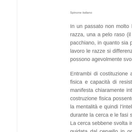
Spinone italiano
In un passato non molto lo
razza, una a pelo raso (il
pacchiano, in quanto sia p
lavoro le razze si differ
possono agevolmente svolge
Entrambi di costituzione 
fisica e capacità di res
manifesta chiaramente int
costruzione fisica possent
la mentalità e quindi l’int
durante la cerca e le fasi 
La cerca sebbene svolta i
guidata dal cervello in o