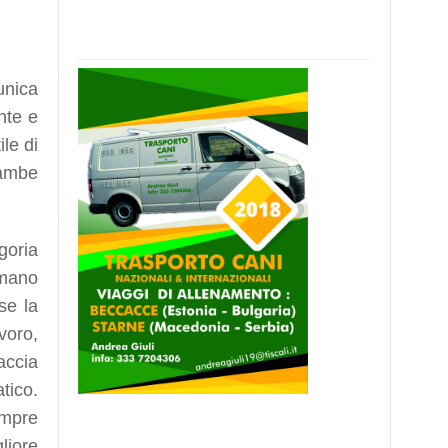
unica
nte e
le di
rambe
goria
umano
se la
voro,
accia
tico.
empre
liore