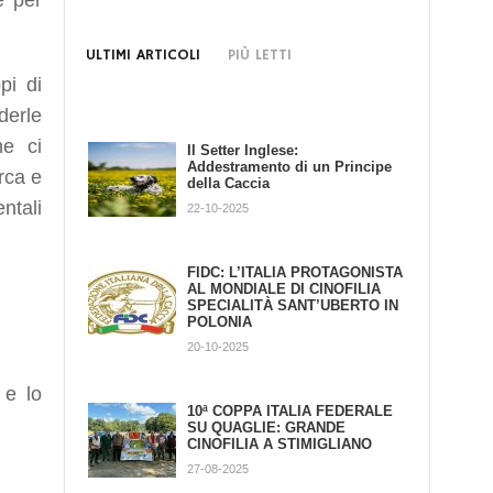
e per
ULTIMI ARTICOLI
PIÙ LETTI
pi di
derle
ne ci
Il Setter Inglese:
Domani a Terni Arci Caccia
Addestramento di un Principe
parla di Grande Cinofilia
rca e
della Caccia
21-02-2020
ntali
22-10-2025
Comandi base
FIDC: L’ITALIA PROTAGONISTA
dell'addestramento del cane da
AL MONDIALE DI CINOFILIA
ferma
SPECIALITÀ SANT’UBERTO IN
POLONIA
23-04-2017
20-10-2025
Razze a confronto
 e lo
10ª COPPA ITALIA FEDERALE
24-10-2013
SU QUAGLIE: GRANDE
CINOFILIA A STIMIGLIANO
27-08-2025