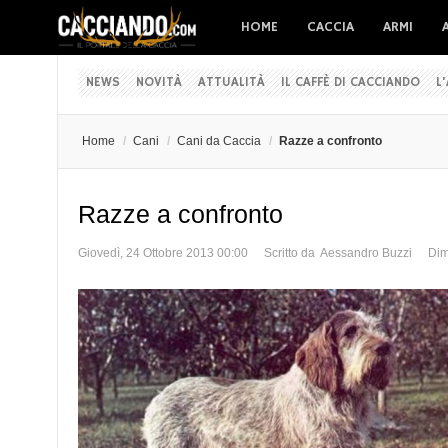
HOME
CACCIA
ARMI
NEWS
NOVITÀ
ATTUALITÀ
IL CAFFÈ DI CACCIANDO
L
Home
/
Cani
/
Cani da Caccia
/
Razze a confronto
Razze a confronto
Giovedì, 24 Ottobre 2013 00:00
Scritto da Aessandro Buzzi
Dim