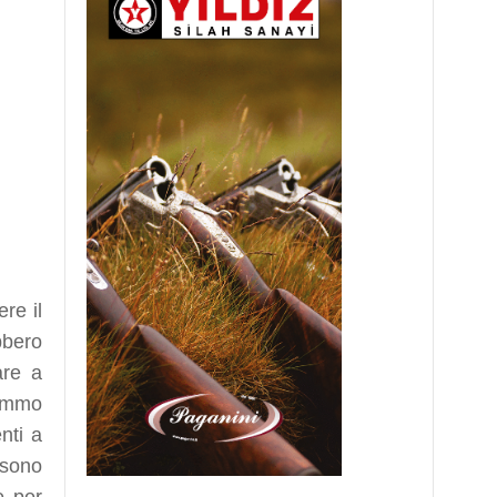
re il
bbero
are a
remmo
nti a
 sono