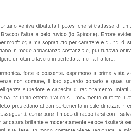
ntano veniva dibattuta l’ipotesi che si trattasse di un’
 Bracco) l’altra a pelo ruvido (lo Spinone). Errore evide
er morfologia ma soprattutto per carattere e quindi di sti
enziano in modo abbastanza sostanziale, pur tuttavia ent
re un ottimo lavoro in perfetta armonia fra loro.
armonica, forte e possente, esprimono a prima vista vi
istenza non comune, il loro sguardo bonario e quasi 
elligenza superiore e capacità di ragionamento. Infatti 
e ha indubbio effetto pratico sul movimento durante il la
elletto presiedono al comportamento in stile di razza in c
susseguenti, come pure il modo di rapportarsi con il selva
n andatura brillante e moderatamente veloce risulterà s
gni sua fase. In modo costante viene ragionata la mig