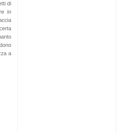
ti di
re in
accia
certa
quanto
ndono
zza a