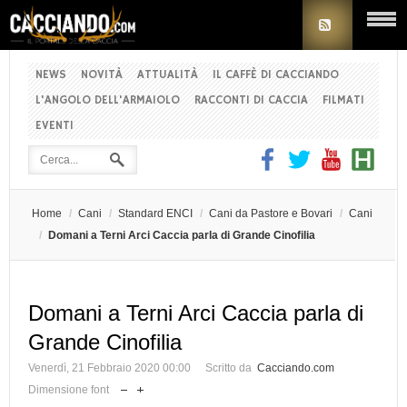
NEWS
NOVITÀ
ATTUALITÀ
IL CAFFÈ DI CACCIANDO
L'ANGOLO DELL'ARMAIOLO
RACCONTI DI CACCIA
FILMATI
EVENTI
Home
/
Cani
/
Standard ENCI
/
Cani da Pastore e Bovari
/
Cani
/
Domani a Terni Arci Caccia parla di Grande Cinofilia
Domani a Terni Arci Caccia parla di
Grande Cinofilia
Venerdì, 21 Febbraio 2020 00:00
Scritto da
Cacciando.com
Dimensione font