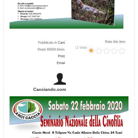
Rate this item
Pubblicato in
Cani
(1 Vote)
Read 45658 times
Print
Email
Cacciando.com