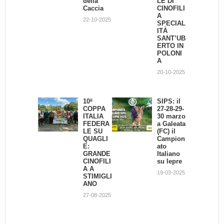
della
Cinofilia
LE DI
ferma
Caccia
CINOFILI
21-02-2020
23-04-2017
A
22-10-2025
SPECIAL
ITÀ
SANT’UB
Razze a
Basi per
ERTO IN
confront
l'addestr
POLONI
o
amento
A
del cane
24-10-2013
da
20-10-2025
traccia
30-01-2013
10ª
SIPS: il
COPPA
27-28-29-
ITALIA
30 marzo
FEDERA
a Galeata
LE SU
(FC) il
QUAGLI
Campion
E:
ato
GRANDE
Italiano
CINOFILI
su lepre
A A
19-03-2025
STIMIGLI
ANO
27-08-2025