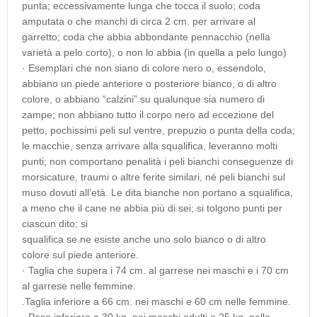
punta; eccessivamente lunga che tocca il suolo; coda
amputata o che manchi di circa 2 cm. per arrivare al
garretto; coda che abbia abbondante pennacchio (nella
varietà a pelo corto), o non lo abbia (in quella a pelo lungo)
· Esemplari che non siano di colore nero o, essendolo,
abbiano un piede anteriore o posteriore bianco, o di altro
colore, o abbiano “calzini” su qualunque sia numero di
zampe; non abbiano tutto il corpo nero ad eccezione del
petto, pochissimi peli sul ventre, prepuzio o punta della coda;
le macchie, senza arrivare alla squalifica, leveranno molti
punti; non comportano penalità i peli bianchi conseguenze di
morsicature, traumi o altre ferite similari, né peli bianchi sul
muso dovuti all’età. Le dita bianche non portano a squalifica,
a meno che il cane ne abbia più di sei; si tolgono punti per
ciascun dito; si
squalifica se ne esiste anche uno solo bianco o di altro
colore sul piede anteriore.
· Taglia che supera i 74 cm. al garrese nei maschi e i 70 cm
al garrese nelle femmine.
.Taglia inferiore a 66 cm. nei maschi e 60 cm nelle femmine.