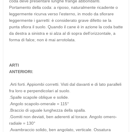
coda deve presentare lunghe frange abbondanti.
Portamento della coda: a riposo, naturalmente ricadente o
leggermente ricurva verso l’esterno, in modo da sfiorare
leggermente i garretti: è considerato grave difetto se la
punta sfiora il suolo. Quando il cane è in azione la coda batte
da destra a sinistra e si alza al di sopra dell’orizzontale, a
forma di falce; non è mai arrotolata.
ARTI
ANTERIORI:
.Arti forti. Appiombi corretti. Visti dal davanti e di lato paralleli
fra loro e perpendicolari al suolo.
.Spalle scapole oblique e solide.
.Angolo scapolo-omerale = 115°
.Braccio di uguale lunghezza della spalla.
.Gomiti non deviati, ben aderenti al torace. Angolo omero-
radiale = 130°
.Avambraccio solido, ben angolato, verticale. Ossatura