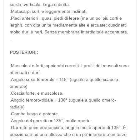
solida, verticale, larga e diritta.
.Metacarpi corti e leggermente inclinati.
.Piedi anteriori : quasi piedi di lepre (ma un po’ più corti e
larghi), con dita unite mediamente alte e arcuate; cuscinetti
molto duri e neri. Senza membrana interdigitale accentuata.
.
POSTERIORI:
.Muscolosi e forti; appiombi corretti. I profili dei muscoli sono
attenuati e duri.
.Angolo coxo-femorale = 115° (uguale a quello scapolo-
omerale)
.Coscia forte, e muscolosa.
.Angolo femoro-tibiale = 130° (uguale a quello omero-
radiale)
.Gamba lunga e potente.
.Angolo del garretto = 135°, molto aperto.
.Garretto poco pronunciato, angolo molto aperto di 135°. È
posizionato ad una altezza che è un po’ inferiore a un terzo