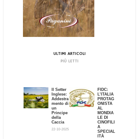
ULTIMI ARTICOLI
PIÙ LETTI
Il Setter
Domani
FIDC:
Comandi
Inglese:
a Terni
L’ITALIA
base
Addestra
Arci
PROTAG
dell'adde
mento di
Caccia
ONISTA
strament
un
parla di
AL
o del
Principe
Grande
MONDIA
cane da
della
Cinofilia
LE DI
ferma
Caccia
CINOFILI
21-02-2020
23-04-2017
A
22-10-2025
SPECIAL
ITÀ