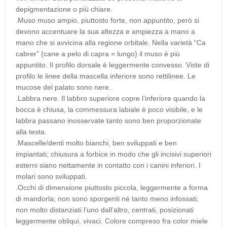
depigmentazione o più chiare.
.Muso muso ampio, piuttosto forte, non appuntito, però si
devono accentuare la sua altezza e ampiezza a mano a
mano che si avvicina alla regione orbitale. Nella varietà “Ca
cabrer” (cane a pelo di capra = lungo) il muso è più
appuntito. Il profilo dorsale è leggermente convesso. Viste di
profilo le linee della mascella inferiore sono rettilinee. Le
mucose del palato sono nere..
.Labbra nere. Il labbro superiore copre l’inferiore quando la
bocca è chiusa, la commessura labiale è poco visibile, e le
labbra passano inosservate tanto sono ben proporzionate
alla testa.
.Mascelle/denti molto bianchi, ben sviluppati e ben
impiantati; chiusura a forbice in modo che gli incisivi superiori
esterni siano nettamente in contatto con i canini inferiori. I
molari sono sviluppati.
.Occhi di dimensione piuttosto piccola, leggermente a forma
di mandorla; non sono sporgenti né tanto meno infossati;
non molto distanziati l’uno dall’altro, centrati, posizionati
leggermente obliqui, vivaci. Colore compreso fra color miele