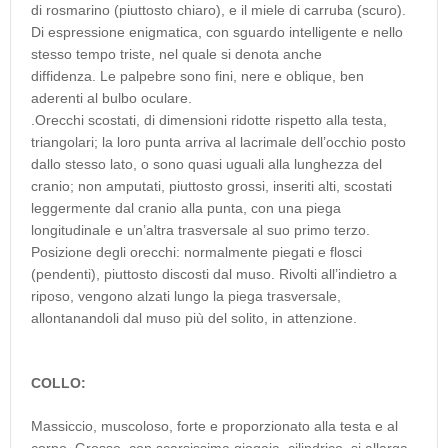
di rosmarino (piuttosto chiaro), e il miele di carruba (scuro).
Di espressione enigmatica, con sguardo intelligente e nello
stesso tempo triste, nel quale si denota anche
diffidenza. Le palpebre sono fini, nere e oblique, ben
aderenti al bulbo oculare.
.Orecchi scostati, di dimensioni ridotte rispetto alla testa,
triangolari; la loro punta arriva al lacrimale dell’occhio posto
dallo stesso lato, o sono quasi uguali alla lunghezza del
cranio; non amputati, piuttosto grossi, inseriti alti, scostati
leggermente dal cranio alla punta, con una piega
longitudinale e un’altra trasversale al suo primo terzo.
Posizione degli orecchi: normalmente piegati e flosci
(pendenti), piuttosto discosti dal muso. Rivolti all’indietro a
riposo, vengono alzati lungo la piega trasversale,
allontanandoli dal muso più del solito, in attenzione.
COLLO:
Massiccio, muscoloso, forte e proporzionato alla testa e al