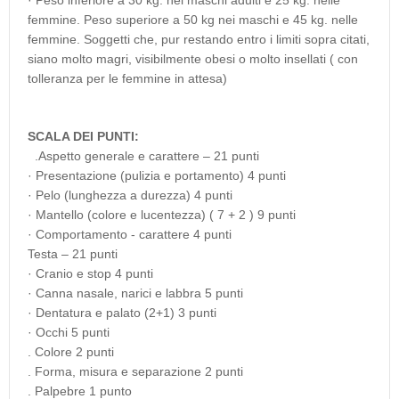
· Peso inferiore a 30 kg. nei maschi adulti e 25 kg. nelle
femmine. Peso superiore a 50 kg nei maschi e 45 kg. nelle
femmine. Soggetti che, pur restando entro i limiti sopra citati,
siano molto magri, visibilmente obesi o molto insellati ( con
tolleranza per le femmine in attesa)
SCALA DEI PUNTI:
.Aspetto generale e carattere – 21 punti
· Presentazione (pulizia e portamento) 4 punti
· Pelo (lunghezza a durezza) 4 punti
· Mantello (colore e lucentezza) ( 7 + 2 ) 9 punti
· Comportamento - carattere 4 punti
Testa – 21 punti
· Cranio e stop 4 punti
· Canna nasale, narici e labbra 5 punti
· Dentatura e palato (2+1) 3 punti
· Occhi 5 punti
. Colore 2 punti
. Forma, misura e separazione 2 punti
. Palpebre 1 punto