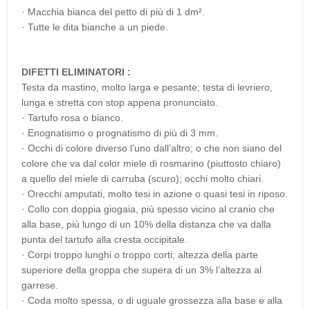
· Macchia bianca del petto di più di 1 dm².
· Tutte le dita bianche a un piede.
DIFETTI ELIMINATORI :
Testa da mastino, molto larga e pesante; testa di levriero,
lunga e stretta con stop appena pronunciato.
· Tartufo rosa o bianco.
· Enognatismo o prognatismo di più di 3 mm.
· Occhi di colore diverso l’uno dall’altro; o che non siano del
colore che va dal color miele di rosmarino (piuttosto chiaro)
a quello del miele di carruba (scuro); occhi molto chiari.
· Orecchi amputati, molto tesi in azione o quasi tesi in riposo.
· Collo con doppia giogaia, più spesso vicino al cranio che
alla base, più lungo di un 10% della distanza che va dalla
punta del tartufo alla cresta occipitale.
· Corpi troppo lunghi o troppo corti; altezza della parte
superiore della groppa che supera di un 3% l’altezza al
garrese.
· Coda molto spessa, o di uguale grossezza alla base e alla