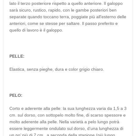
lato il terzo posteriore rispetto a quello anteriore. Il galoppo
sarà sicuro, rustico, rapido, con le gambe posteriori ben
separate quando toccano terra, poggiate più all’esterno delle
anteriori, come se stesse per saltare. Il passo preferito e
quello di lavoro è il galoppo.
PELLE:
Elastica, senza pieghe, dura e color grigio chiaro.
PELO:
Corto e aderente alla pelle: la sua lunghezza varia da 1,5 a 3
cm. sul dorso, con sottopelo molto fine, di scarso spessore e
molto aderente alla pelle. Nella varietà a pelo lungo potrà
essere leggermente ondulato sul dorso, d’una lunghezza di
un po’ più di 7 cm., a seconda della stagione (più lungo