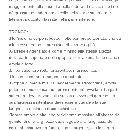
corpo. Grosso, con scarsissima giogaia, cilindrico, si allarga
maggiormente alla base. La pelle è duraed elastica, né fine
né grossa, ben aderente al collo nella parte superiore e
laterale, piuttosto rilassata nella parte inferiore.
TRONCO:
.Nell’insieme corpo robusto, molto ben proporzionato, che dà
allo stesso tempo impressione di forza e agilità.
.Garrese evidenziato e come minimo alla stessa altezza
della parte superiore della groppa, con la zona fra le scapole
ampia e forte.
.Linea superiore retta, orizzontale, mai insellata.
.Regione lombare rene ampio e potente.
.Groppa di media misura, leggermente arrotondata, ampia,
potente e muscolosa, non prominente né avvallata. La parte
superiore deve trovarsi alla stessa altezza del garrese. La
sua larghezza interiliaca deve essere uguale alla sua
lunghezza (distanza iliaco-ischiatica)
.Torace ampio e alto, che arrivi come massimo all’altezza del
gomito; di una larghezza quasi uguale alla lunghezza del
collo; abbastanza profondo, non sporgente, con lo sterno