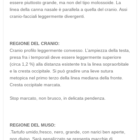
essere piuttosto grande, ma non del tipo molossoide. La
linea della canna nasale è parallela a quella del cranio. Assi
cranio-facciali leggermente divergenti.
REGIONE DEL CRANIO:
Cranio profilo leggermente convesso. L’ampiezza della testa,
presa fra i temporali deve essere leggermente superiore
(circa 1,2 %) alla distanza esistente tra la linea sopraorbitale
e la cresta occipitale. Si può gradire una lieve sutura
metopica nel primo terzo della linea mediana della fronte.
Cresta occipitale marcata.
Stop marcato, non brusco, in delicata pendenza.
REGIONE DEL MUSO:
.Tartufo umido,fresco, nero, grande, con narici ben aperte,
non diviso. Sarà penalizzato se presenta macchie di