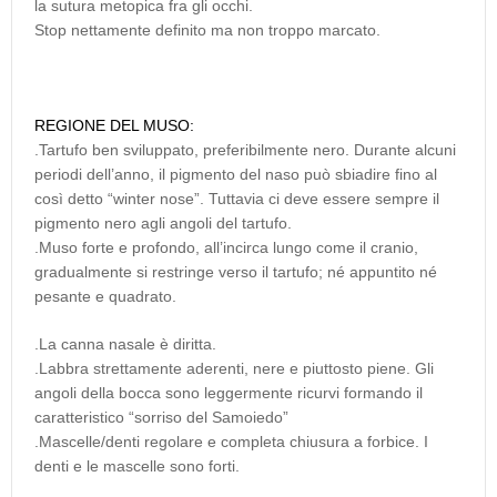
la sutura metopica fra gli occhi.
Stop nettamente definito ma non troppo marcato.
REGIONE DEL MUSO:
.Tartufo ben sviluppato, preferibilmente nero. Durante alcuni
periodi dell’anno, il pigmento del naso può sbiadire fino al
così detto “winter nose”. Tuttavia ci deve essere sempre il
pigmento nero agli angoli del tartufo.
.Muso forte e profondo, all’incirca lungo come il cranio,
gradualmente si restringe verso il tartufo; né appuntito né
pesante e quadrato.
.La canna nasale è diritta.
.Labbra strettamente aderenti, nere e piuttosto piene. Gli
angoli della bocca sono leggermente ricurvi formando il
caratteristico “sorriso del Samoiedo”
.Mascelle/denti regolare e completa chiusura a forbice. I
denti e le mascelle sono forti.