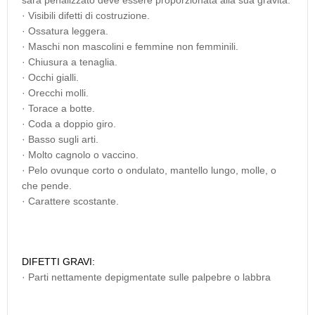
sarà penalizzato deve essere proporzionata alla sua gravità.
· Visibili difetti di costruzione.
· Ossatura leggera.
· Maschi non mascolini e femmine non femminili.
· Chiusura a tenaglia.
· Occhi gialli.
· Orecchi molli.
· Torace a botte.
· Coda a doppio giro.
· Basso sugli arti.
· Molto cagnolo o vaccino.
· Pelo ovunque corto o ondulato, mantello lungo, molle, o
che pende.
· Carattere scostante.
DIFETTI GRAVI:
· Parti nettamente depigmentate sulle palpebre o labbra