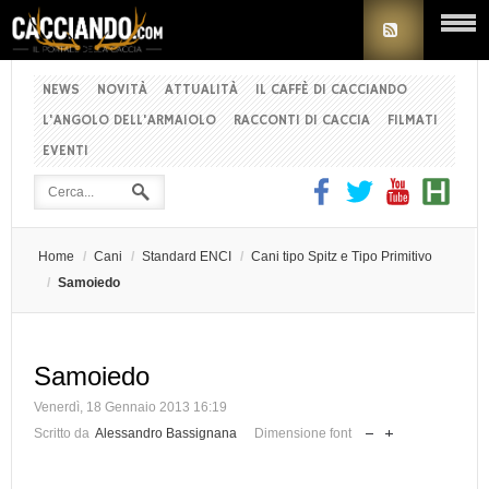
NEWS
NOVITÀ
ATTUALITÀ
IL CAFFÈ DI CACCIANDO
L'ANGOLO DELL'ARMAIOLO
RACCONTI DI CACCIA
FILMATI
EVENTI
Home
/
Cani
/
Standard ENCI
/
Cani tipo Spitz e Tipo Primitivo
/
Samoiedo
Samoiedo
Venerdì, 18 Gennaio 2013 16:19
Scritto da
Alessandro Bassignana
Dimensione font