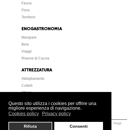
Fauna
Flora
Territorio
ENOGASTRONOMIA
Mangiare
Bere
Viaggi
Riserve di Caccia
ATTREZZATURA
Abbigliamento
Coltelli
Ottiche
Strumentazione
Questo sito utilizza i cookies per offrire una
migliore esperienza di navigazione.
Cookies policy
Privacy policy
Home
Caccia
Armi
Attrezzatura
Cani
Normative
Lettere Foto Arte
Viaggi
Rifiuta
Consenti
Ambiente
Veterinaria