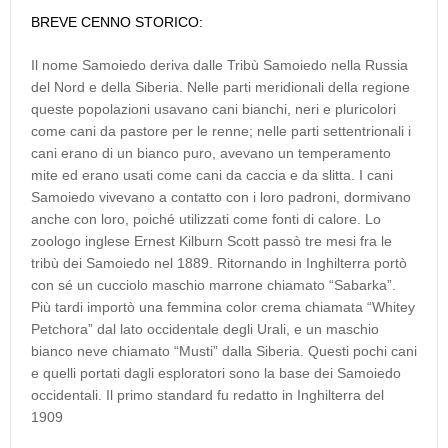
BREVE CENNO STORICO:
Il nome Samoiedo deriva dalle Tribù Samoiedo nella Russia
del Nord e della Siberia. Nelle parti meridionali della regione
queste popolazioni usavano cani bianchi, neri e pluricolori
come cani da pastore per le renne; nelle parti settentrionali i
cani erano di un bianco puro, avevano un temperamento
mite ed erano usati come cani da caccia e da slitta. I cani
Samoiedo vivevano a contatto con i loro padroni, dormivano
anche con loro, poiché utilizzati come fonti di calore. Lo
zoologo inglese Ernest Kilburn Scott passò tre mesi fra le
tribù dei Samoiedo nel 1889. Ritornando in Inghilterra portò
con sé un cucciolo maschio marrone chiamato “Sabarka”.
Più tardi importò una femmina color crema chiamata “Whitey
Petchora” dal lato occidentale degli Urali, e un maschio
bianco neve chiamato “Musti” dalla Siberia. Questi pochi cani
e quelli portati dagli esploratori sono la base dei Samoiedo
occidentali. Il primo standard fu redatto in Inghilterra del
1909