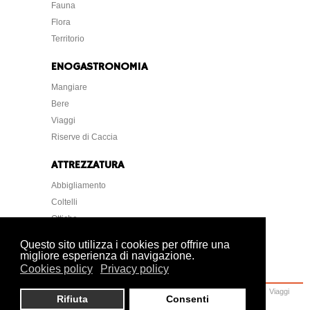
Fauna
Flora
Territorio
ENOGASTRONOMIA
Mangiare
Bere
Viaggi
Riserve di Caccia
ATTREZZATURA
Abbigliamento
Coltelli
Ottiche
Strumentazione
Questo sito utilizza i cookies per offrire una
migliore esperienza di navigazione.
Cookies policy
Privacy policy
Home
Caccia
Armi
Attrezzatura
Cani
Normative
Lettere Foto Arte
Viaggi
Rifiuta
Consenti
Ambiente
Veterinaria