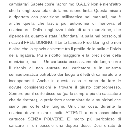
cambiarla? Sapete cos’è l’acronimo O.A.L.? Non è nient’altro
che la lunghezza totale della munizione finita. Questa misura
è riportata con precisione millimetrica nei manuali, ma è
anche quella che lascia più autonomia di manovra al
ricaricatore. Dalla lunghezza totale di una munizione, che
dipende da quanto è stata “affondata” la palla nel bossolo, si
ricava il FREE BORING. Il tanto famoso Free Boring che non
è altro che lo spazio esistente tra il profilo della palla e l’inizio
della rigatura. Più è ridotto maggiore è la precisione della
munizione, ma….. Un cartuccia eccessivamente lunga corre
il rischio di non entrare nel caricatore e in un’arma
semiautomatica potrebbe dar luogo a difetti di cameratura e
inceppamenti. Anche in questo caso ci sono da fare le
dovute considerazioni e trovare il giusto compromesso.
Sempre per il solito discorso (parlo sempre più da cacciatore
che da tiratore), io preferisco assemblare delle munizioni che
siano più corte che lunghe. Un’ultima cosa, durante la
ricarica dovrete stare molto ATTENTI a non assemblare
cartucce SENZA POLVERE. E’ molto più pericoloso di
caricare in un bossolo una doppia dose. Dosi errate di