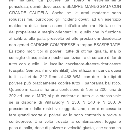
nei manuali. La polvere da sparo è estremamente
pericolosa, quindi deve essere SEMPRE MANEGGIATA CON
GRANDE CAUTELA. Anche se le armi moderne sono
robustissime, purtroppo gli incidenti dovuti ad un esercizio
maldestro della ricarica sono tutt’altro che rari! Nella scelta
del propellente è meglio orientarci su quello che in funzione
al calibro, alla palla prescelta ed alle prestazioni desiderate
non generi CARICHE COMPRESSE o troppo ESASPERATE.
Esistono molti tipi di polveri, tutte di ottima qualità, ma io
consiglio di acquistare poche confezioni e di cercare di far di
tutto con quelle. Un incallito cacciatore-tiratore-ricaricatore
(caspita! Sembra il mio identikit!) che utilizza e ricarica quasi
tutti i calibri dal 222 Rem al 458 WM, con due - tre tipi di
polvere può praticamente coprire tutto il panorama balistico.
Quando in casa si ha una confezione di Norma 200, una di
202 ed una di MRP, si può caricare di tutto e lo stesso vale
se si dispone di Vihtavuory N 130, N 140 e N 160. A
prescindere dalle restrittive leggi italiane, non è necessario
fare grandi scorte di polveri ed io sono contrario a prove e
controprove. Una volta trovata la combinazione: foggia e
peso di palla, dose di polvere e velocità giusta, che senso ha