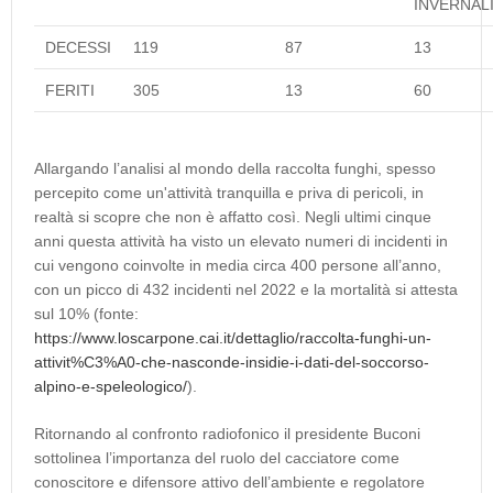
INVERNAL
DECESSI
119
87
13
FERITI
305
13
60
Allargando l’analisi al mondo della raccolta funghi, spesso
percepito come un'attività tranquilla e priva di pericoli, in
realtà si scopre che non è affatto così. Negli ultimi cinque
anni questa attività ha visto un elevato numeri di incidenti in
cui vengono coinvolte in media circa 400 persone all’anno,
con un picco di 432 incidenti nel 2022 e la mortalità si attesta
sul 10% (fonte:
https://www.loscarpone.cai.it/dettaglio/raccolta-funghi-un-
attivit%C3%A0-che-nasconde-insidie-i-dati-del-soccorso-
alpino-e-speleologico/
).
Ritornando al confronto radiofonico il presidente Buconi
sottolinea l’importanza del ruolo del cacciatore come
conoscitore e difensore attivo dell’ambiente e regolatore