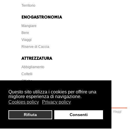
Territorio
ENOGASTRONOMIA
Mangiare
Bere
Viaggi
Riserve di Caccia
ATTREZZATURA
Abbigliamento
Coltelli
Ottiche
Strumentazione
Questo sito utilizza i cookies per offrire una
migliore esperienza di navigazione.
Cookies policy
Privacy policy
Home
Caccia
Armi
Attrezzatura
Cani
Normative
Lettere Foto Arte
Viaggi
Rifiuta
Consenti
Ambiente
Veterinaria