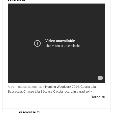
Altro in questa categoria:
« Hunting Woodcock 2014, Caccia alla
Beccaccia, Chasse à la Béccase
Cacciando... ...in paradiso! »
Torna su