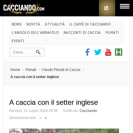
NEWS
NOVITÀ
ATTUALITÀ
IL CAFFÈ DI CACCIANDO
L'ANGOLO DELL'ARMAIOLO
RACCONTI DI CACCIA
FILMATI
EVENTI
Home
/
Filmati
/
I Nostri Filmati di Caccia
/
A caccia con il setter inglese
A caccia con il setter inglese
Giovedì, 21 Luglio 2016 00:00
Scritto da
Cacciando
Dimensione font