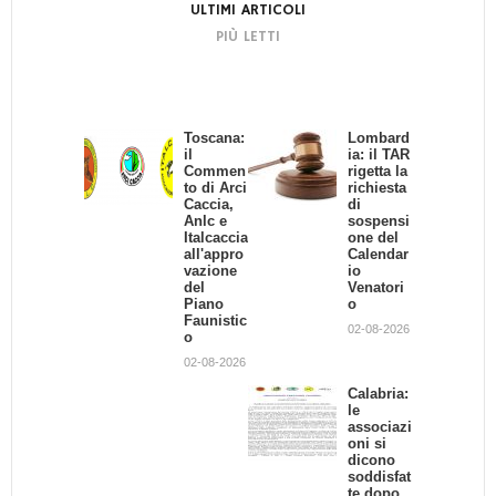
ULTIMI ARTICOLI
PIÙ LETTI
Toscana:
INCENDI
Lombard
Muore
il
O IN UN
ia: il TAR
per
Commen
CAPANN
rigetta la
evitare
to di Arci
O.
richiesta
un
Caccia,
MUOION
di
branco
Anlc e
O 5 CANI
sospensi
di
Italcaccia
DA
one del
cinghiali
all'appro
CACCIA
Calendar
12-08-2019
vazione
io
25-07-2016
del
Venatori
Piano
o
Faunistic
Provincia di Torino: chi
02-08-2026
o
risarcirà gli agricoltori?
02-08-2026
01-02-2013
Calabria:
le
associazi
Il TAR Liguria blocca
oni si
l'attività venatoria
dicono
24-10-2013
soddisfat
te dopo