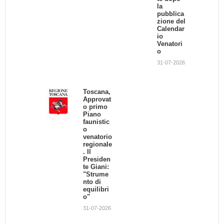
la
pubblica
zione del
Calendar
io
Venatori
o
31-07-2026
Toscana,
Approvat
o primo
Piano
faunistic
o
venatorio
regionale
. Il
Presiden
te Giani:
"Strume
nto di
equilibri
o"
31-07-2026