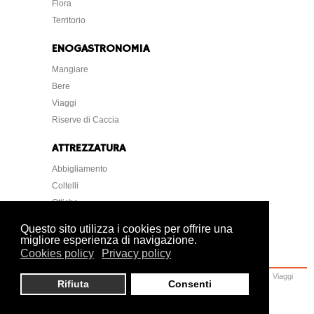
Flora
Territorio
ENOGASTRONOMIA
Mangiare
Bere
Viaggi
Riserve di Caccia
ATTREZZATURA
Abbigliamento
Coltelli
Ottiche
Strumentazione
Questo sito utilizza i cookies per offrire una
migliore esperienza di navigazione.
Cookies policy
Privacy policy
Home
Caccia
Armi
Attrezzatura
Cani
Normative
Lettere Foto Arte
Viaggi
Rifiuta
Consenti
Ambiente
Veterinaria