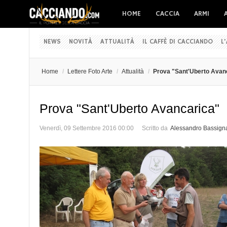
HOME
CACCIA
ARMI
NEWS
NOVITÀ
ATTUALITÀ
IL CAFFÈ DI CACCIANDO
L
Home
/
Lettere Foto Arte
/
Attualità
/
Prova "Sant'Uberto Avan
Prova "Sant'Uberto Avancarica"
Venerdì, 09 Settembre 2016 00:00
Scritto da
Alessandro Bassign