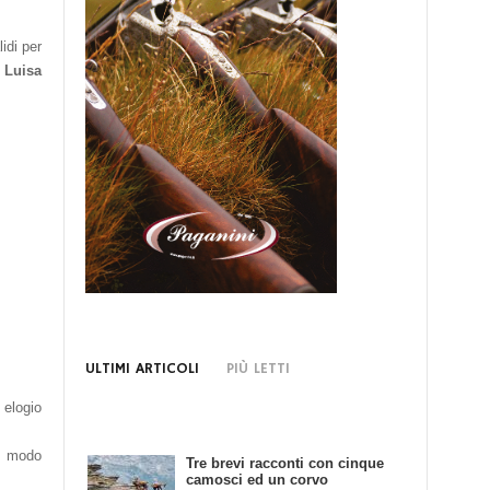
idi per
e
Luisa
ULTIMI ARTICOLI
PIÙ LETTI
 elogio
un modo
Tre brevi racconti con cinque
Bando di Concorso: Scrivendo
camosci ed un corvo
e Cacciando