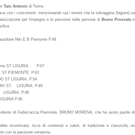
nor
Tani Antonio
di Torino.
ava con i concorrenti menzionando sia i terreni che la selvaggina (fagiani) val
organizzazione per l'impegno e la passione nelle persone di
Bruno Pronzato
sifica:
siliare Niki E.B Piemonte P.48.
Arno ST LIGURIA. P.67
X ST PIEMONTE. P.63
O ST LIGURIA. P.54
IKI ST. LIGURIA. P.49
. LIGURIA. P.48
IGURIA P.46
esidente di Federcaccia Piemonte,
BRUNO MORENA,
che ha avuto parole di
ebbe incentivata, ricca di contenuti e valori, di tradizione e classicità; 
orto con la passione venatoria.