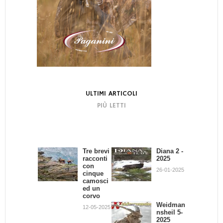
ULTIMI ARTICOLI
PIÙ LETTI
Tre brevi
Bando di
Diana 2 -
La
racconti
Concors
2025
dignità
con
o:
del
26-01-2025
cinque
Scrivend
Cacciator
camosci
o e
e
ed un
Cacciand
02-07-2013
corvo
o
Weidman
12-05-2025
30-09-2013
nsheil 5-
2025
Giovanni