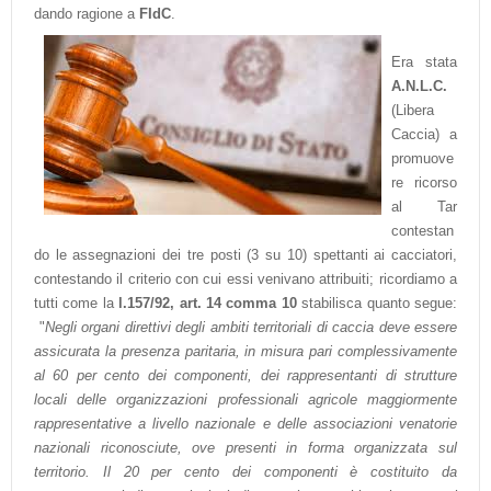
dando ragione a
FIdC
.
Era stata
A.N.L.C.
(Libera
Caccia) a
promuove
re ricorso
al Tar
contestan
do le assegnazioni dei tre posti (3 su 10) spettanti ai cacciatori,
contestando il criterio con cui essi venivano attribuiti; ricordiamo a
tutti come la
l.157/92, art. 14 comma 10
stabilisca quanto segue:
"
Negli organi direttivi degli ambiti territoriali di caccia deve essere
assicurata la presenza paritaria, in misura pari complessivamente
al 60 per cento dei componenti, dei rappresentanti di strutture
locali delle organizzazioni professionali agricole maggiormente
rappresentative a livello nazionale e delle associazioni venatorie
nazionali riconosciute, ove presenti in forma organizzata sul
territorio. Il 20 per cento dei componenti è costituito da