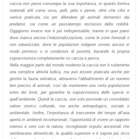
caccia non perse comunque la sua importanza, in quanto forniva
materiali utili come ossa, pelli, pelo o penne, oltre che cibo e
veniva praticata sia per difendere gli animali domestici dai
predatori, sia come un passatempo esclusivo della nobiltà.
Oggigiorno invece non è più indispensabile, tranne in quei paesi
dove manca ancora l’industrializzazione, come le zone forestali o
non urbanizzate, dove le popolazioni indigene vivono ancora in
modo primitivo o in condizioni di povertà, basando la propria
sopravvivenza completamente su caccia e pesca.
Nella maggior parte del mondo moderno la caccia non è solamente
una semplice attività ludica, ma può essere praticata anche per
gestire la fauna selvatica, attraverso l’abbattimento di un numero
ben preciso di animali, così da mantenere una certa popolazione
entro dei limiti, per garantire la sopravvivenza delle specie in
quell’ambiente. Quindi la caccia, non solo possiede un consolidato
valore storico culturale, ma anche antropologico, sociale e
ambientale. Inoltre, l’importanza di trascorrere del tempo all’aria
aperta in ambienti incontaminati, l’opportunità di vivere un rapporto
intenso e vero con la natura, risvegliando impulsi ancestrali che
sembravano dimenticati, la qualità superiore e il sapore più ricco