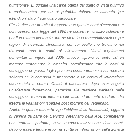
nutrizionale. E’ dunque una carne ottima dal punto di vista nutritivo
e gastronomico, per cui si potrebbe definire un alimento “per
intenditori” dato il suo gusto particolare.
C’è da dire che in Italia il rapporto con queste carni d’eccezione è
controverso: una legge del 1992 ne consente l’utilizzo solamente
per il consumo personale, ma ne vieta la commercializzazione per
ragioni di sicurezza alimentare, per cui quelle che troviamo nei
ristoranti sono in realtà di allevamento. Nuovi regolamenti
comunitari in vigore dal 2006, invece, aprono le porte ad un
mercato certamente in crescita, sottolineando che le carni di
selvaggina di grossa taglia possono essere immesse sul mercato
soltanto se la carcassa è trasportata a un centro di lavorazione
riconosciuto a norma. Quindi il cacciatore, dopo aver seguito
un’adeguata formazione, partecipa alla gestione sanitaria della
selvaggina, fornendo informazioni sullo stato ante mortem che
integra le valutazioni ispettive post mortem del veterinario.
Anche in questo contesto vige l’obbligo della tracciabilità, oggetto
di verifica da parte del Servizio Veterinario della ASL competente
per territorio: pertanto, nella commercializzazione delle carni,
devono essere tenute in forma scritta le informazioni sulla zona di