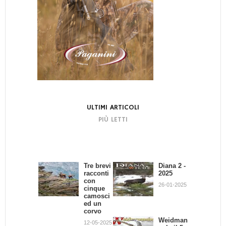
ULTIMI ARTICOLI
PIÙ LETTI
Tre brevi
Bando di
Diana 2 -
La
racconti
Concors
2025
dignità
con
o:
del
26-01-2025
cinque
Scrivend
Cacciator
camosci
o e
e
ed un
Cacciand
02-07-2013
corvo
o
Weidman
12-05-2025
30-09-2013