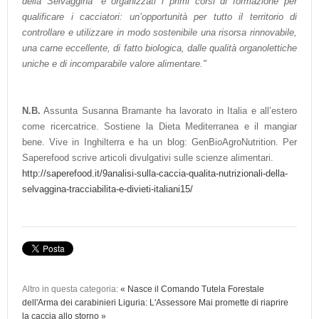
della Selvaggina” e organizzati i primi corsi di formazione per
qualificare i cacciatori: un’opportunità per tutto il territorio di
controllare e utilizzare in modo sostenibile una risorsa rinnovabile,
una carne eccellente, di fatto biologica, dalle qualità organolettiche
uniche e di incomparabile valore alimentare."
N.B.
Assunta Susanna Bramante ha lavorato in Italia e all’estero
come ricercatrice. Sostiene la Dieta Mediterranea e il mangiar
bene. Vive in Inghilterra e ha un blog: GenBioAgroNutrition. Per
Saperefood scrive articoli divulgativi sulle scienze alimentari.
http://saperefood.it/9analisi-sulla-caccia-qualita-nutrizionali-della-
selvaggina-tracciabilita-e-divieti-italiani15/
Altro in questa categoria:
« Nasce il Comando Tutela Forestale
dell'Arma dei carabinieri
Liguria: L'Assessore Mai promette di riaprire
la caccia allo storno »