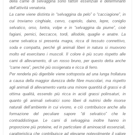
della carne di selvaggina sono fattori essenziali e determinanti
dell’attività venatoria.
La carne viene distinta in “selvaggina da pelo” o “cacciagione”, in
cui troviamo cinghiale, cervo, capriolo, daino, lepre, coniglio
selvatico, orso, lontra, volpe e in “selvaggina da piume”, cioè
fagiani, pernici, beccacce, tordi, allodole, quaglie e anatre. La
carne selvatica si presenta magra, ricca di tessuto connettivo,
soda e compatta, perché gli animali liberi in natura si muovono
molto ed esercitano i muscoli. Il colore è più scuro rispetto alle
carni di allevamento, di un rosso bruno, per questo detta anche
“carne nera”, perché più ossigenata e ricca di ferro.
Per renderla più digeribile viene sottoposta ad una lunga frollatura
a causa della maggior durezza delle fibre muscolari, ma rispetto
agli animali di allevamento vanta una minore quantità di grassi e di
ottima qualità, essendo più ricca in acidi grassi polinsaturi, in
quanto gli animali selvatici sono liberi di nutrirsi delle risorse
naturali dell’ambiente in cui vivono, e ciò contribuisce anche alla
formazione del peculiare sapore “di selvatico” che le
contraddistingue. Le carni di selvaggina inoltre hanno in
proporzione più proteine, ed in particolare di aminoacidi essenziali,
caratteristica che contribuisce ad elevarne notevolmente il valore