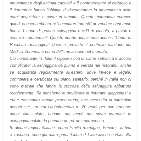
provenienza degli animali cacciati e il commerciante al dettaglio e
il ristoratore hanno l’obbligo di documentare la provenienza delle
carni acquistate e poste in vendita. Queste normative europee
quindi consentirebbero ai “cacciatori formati” di vendere ogni anno
fino a 1 capo di grossa selvaggina e 500 di piccola, a privati o
esercizi commerciali. Queste norme definiscono anche i “Centri di
Raccolta Selvaggina” dove è previsto il controllo sanitario del
Medico Veterinario prima dell’immissione nel mercato.
Ciò nonostante in Italia il rapporto con la carne selvatica è ancora
complicato: la selvaggina da piuma è vietata nei ristoranti, anche
se acquistata regolarmente all’estero, dove invece è legale,
controllata e certificata sul piano sanitario, perché in Italia non ci
sono macelli che fanno la raccolta della selvaggina abbattuta
regolarmente. Se pensiamo al proliferare di ristoranti giapponesi a
cui è consentito servire pesce crudo, che necessita di particolari
accortezze, tra cui l’abbattimento a -20 gradi per non arrecare
danni alla salute, bandire dai menù dei nostri ristoranti la
selvaggina nobile da penna è un po’ un controsenso.
In alcune regioni italiane, come Emilia Romagna, Veneto, Umbria
e Toscana, sono già nati i primi “Centri di Lavorazione e Raccolta