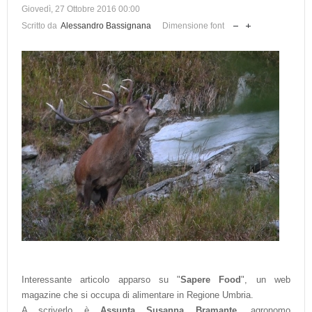
Giovedì, 27 Ottobre 2016 00:00
Scritto da
Alessandro Bassignana
Dimensione font
Interessante articolo apparso su "
Sapere Food
", un web
magazine che si occupa di alimentare in Regione Umbria.
A scriverlo è
Assunta Susanna Bramante
, agronomo