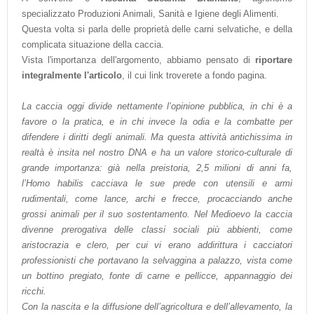
specializzato Produzioni Animali, Sanità e Igiene degli Alimenti.
Questa volta si parla delle proprietà delle carni selvatiche, e della
complicata situazione della caccia.
Vista l'importanza dell'argomento, abbiamo pensato di
riportare
integralmente l'articolo
, il cui link troverete a fondo pagina.
La caccia oggi divide nettamente l’opinione pubblica, in chi è a
favore o la pratica, e in chi invece la odia e la combatte per
difendere i diritti degli animali. Ma questa attività antichissima in
realtà è insita nel nostro DNA e ha un valore storico-culturale di
grande importanza: già nella preistoria, 2,5 milioni di anni fa,
l’Homo habilis cacciava le sue prede con utensili e armi
rudimentali, come lance, archi e frecce, procacciando anche
grossi animali per il suo sostentamento. Nel Medioevo la caccia
divenne prerogativa delle classi sociali più abbienti, come
aristocrazia e clero, per cui vi erano addirittura i cacciatori
professionisti che portavano la selvaggina a palazzo, vista come
un bottino pregiato, fonte di carne e pellicce, appannaggio dei
ricchi.
Con la nascita e la diffusione dell’agricoltura e dell’allevamento, la