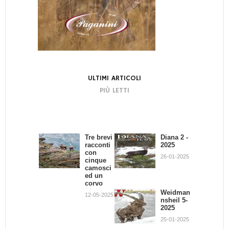
ULTIMI ARTICOLI
PIÙ LETTI
Tre brevi
Bando di
Diana 2 -
La
racconti
Concors
2025
dignità
con
o:
del
26-01-2025
cinque
Scrivend
Cacciator
camosci
o e
e
ed un
Cacciand
02-07-2013
corvo
o
Weidman
12-05-2025
30-09-2013
nsheil 5-
2025
Giovanni
Battista
25-01-2025
Quadron