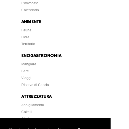
L'Avvocato
Calendario
AMBIENTE
Fauna
Flora
Territorio
ENOGASTRONOMIA
Mangiare
Bere
Viaggi
Riserve di Caccia
ATTREZZATURA
Abbigliamento
Coltelli
Ottiche
Strumentazione