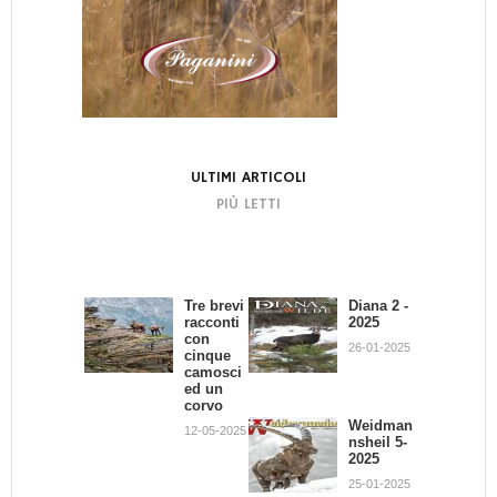
ULTIMI ARTICOLI
PIÙ LETTI
Tre brevi
Bando di
Diana 2 -
La
racconti
Concors
2025
dignità
con
o:
del
26-01-2025
cinque
Scrivend
Cacciator
camosci
o e
e
ed un
Cacciand
02-07-2013
corvo
o
Weidman
12-05-2025
30-09-2013
nsheil 5-
2025
Giovanni
Battista
25-01-2025
Quadron