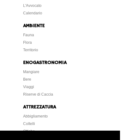
L'Avvocato
Calendario
AMBIENTE
Fauna
Flora
Territorio
ENOGASTRONOMIA
Mangiare
Bere
Viaggi
Riserve di Caccia
ATTREZZATURA
Abbigliamento
Coltelli
Ottiche
Strumentazione