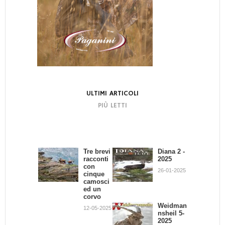
ULTIMI ARTICOLI
PIÙ LETTI
Tre brevi
Bando di
Diana 2 -
La
racconti
Concors
2025
dignità
con
o:
del
26-01-2025
cinque
Scrivend
Cacciator
camosci
o e
e
ed un
Cacciand
02-07-2013
corvo
o
Weidman
12-05-2025
30-09-2013
nsheil 5-
2025
Giovanni