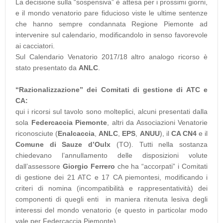
La decisione sulla “sospensiva” è attesa per i prossimi giorni,
e il mondo venatorio pare fiducioso viste le ultime sentenze
che hanno sempre condannata Regione Piemonte ad
intervenire sul calendario, modificandolo in senso favorevole
ai cacciatori.
Sul Calendario Venatorio 2017/18 altro analogo ricorso è
stato presentato da
ANLC
.
“Razionalizzazione” dei Comitati di gestione di ATC e
CA:
qui i ricorsi sul tavolo sono molteplici, alcuni presentati dalla
sola
Federcaccia Piemonte
, altri da Associazioni Venatorie
riconosciute (
Enalcaccia
,
ANLC
,
EPS
,
ANUU
), il
CA CN4
e il
Comune di Sauze d’Oulx
(TO). Tutti nella sostanza
chiedevano l’annullamento delle disposizioni volute
dall’assessore
Giorgio Ferrero
che ha “accorpati” i Comitati
di gestione dei 21 ATC e 17 CA piemontesi, modificando i
criteri di nomina (incompatibilità e rappresentatività) dei
componenti di quegli enti in maniera ritenuta lesiva degli
interessi del mondo venatorio (e questo in particolar modo
vale per Federcaccia Piemonte).