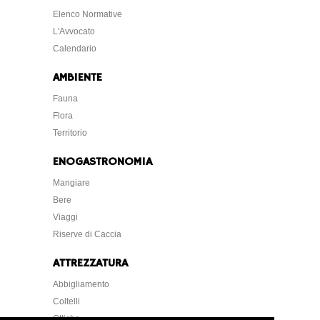
Elenco Normative
L'Avvocato
Calendario
AMBIENTE
Fauna
Flora
Territorio
ENOGASTRONOMIA
Mangiare
Bere
Viaggi
Riserve di Caccia
ATTREZZATURA
Abbigliamento
Coltelli
Ottiche