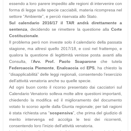
essendo a loro parere impedito alle regioni di intervenire con
forma di legge sulle specie cacciabili, materia ricompresa nel
settore “Ambiente”, e perciò riservata allo Stato.
Sul calendario 2016/17 il TAR andrà direttamente a
sentenza
, decidendo se rimettere la questione alla
Corte
Costituzionale
.
Il problema però non investe solo il calendario della passata
stagione, ma altresì quello 2017/18, e così nel frattempo, e
qualora la questione di legittimità venisse posta avanti alla
Consulta, l’
Avv. Prof. Paolo Scaparone
che tutela
Federcaccia Piemonte
,
Enalcaccia
ed
EPS
, ha chiesto la
“disapplicabilità” delle leggi regionali, consentendo l’esercizio
dell’attività venatoria anche su quelle specie.
Ad ogni buon conto il ricorso presentato dai cacciatori sul
Calendario Venatorio solleva molte altre questioni importanti,
chiedendo la modifica ed il miglioramento del documento
votato lo scorso aprile dalla Giunta regionale; per tali ragioni
è stata richiesta una “
sospensiva
”, che prima del giudizio di
merito intervenga ed accolga le tesi dei ricorrenti,
consentendo loro l’inizio dell’attività venatoria.