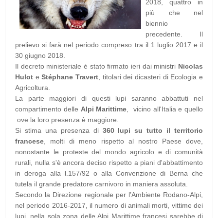
2018, quattro in
più che nel
biennio
precedente. Il
prelievo si farà nel periodo compreso tra il 1 luglio 2017 e il
30 giugno 2018.
Il decreto ministeriale è stato firmato ieri dai ministri
Nicolas
Hulot
e
Stéphane Travert
, titolari dei dicasteri di Ecologia e
Agricoltura.
La parte maggiori di questi lupi saranno abbattuti nel
compartimento delle
Alpi Marittime
, vicino all'Italia e quello
ove la loro presenza è maggiore.
Si stima una presenza di
360 lupi su tutto il territorio
francese
, molti di meno rispetto al nostro Paese dove,
nonostante le proteste del mondo agricolo e di comunità
rurali, nulla s'è ancora deciso rispetto a piani d'abbattimento
in deroga alla l.157/92 o alla Convenzione di Berna che
tutela il grande predatore carnivoro in maniera assoluta.
Secondo la Direzione regionale per l’Ambiente Rodano-Alpi,
nel periodo 2016-2017, il numero di animali morti, vittime dei
lupi, nella sola zona delle Alpi Marittime francesi sarebbe di