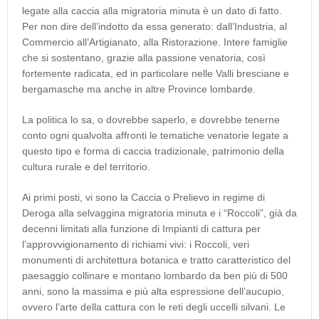
legate alla caccia alla migratoria minuta è un dato di fatto.
Per non dire dell’indotto da essa generato: dall’Industria, al
Commercio all’Artigianato, alla Ristorazione. Intere famiglie
che si sostentano, grazie alla passione venatoria, così
fortemente radicata, ed in particolare nelle Valli bresciane e
bergamasche ma anche in altre Province lombarde.
La politica lo sa, o dovrebbe saperlo, e dovrebbe tenerne
conto ogni qualvolta affronti le tematiche venatorie legate a
questo tipo e forma di caccia tradizionale, patrimonio della
cultura rurale e del territorio.
Ai primi posti, vi sono la Caccia o Prelievo in regime di
Deroga alla selvaggina migratoria minuta e i “Roccoli”, già da
decenni limitati alla funzione di Impianti di cattura per
l’approvvigionamento di richiami vivi: i Roccoli, veri
monumenti di architettura botanica e tratto caratteristico del
paesaggio collinare e montano lombardo da ben più di 500
anni, sono la massima e più alta espressione dell’aucupio,
ovvero l’arte della cattura con le reti degli uccelli silvani. Le