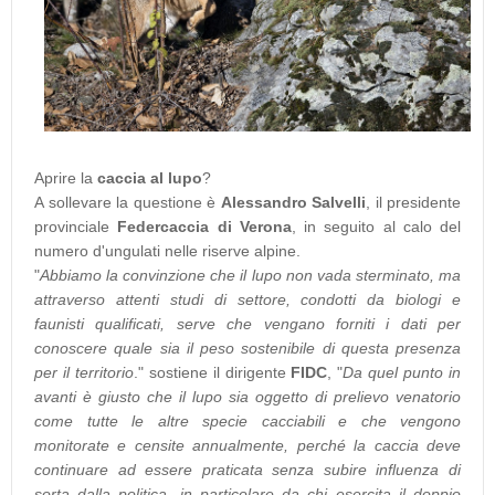
Aprire la
caccia al lupo
?
A sollevare la questione è
Alessandro Salvelli
, il presidente
provinciale
Federcaccia di Verona
, in seguito al calo del
numero d'ungulati nelle riserve alpine.
"
Abbiamo la convinzione che il lupo non vada sterminato, ma
attraverso attenti studi di settore, condotti da biologi e
faunisti qualificati, serve che vengano forniti i dati per
conoscere quale sia il peso sostenibile di questa presenza
per il territorio
." sostiene il dirigente
FIDC
, "
Da quel punto in
avanti è giusto che il lupo sia oggetto di prelievo venatorio
come tutte le altre specie cacciabili e che vengono
monitorate e censite annualmente, perché la caccia deve
continuare ad essere praticata senza subire influenza di
sorta dalla politica, in particolare da chi esercita il doppio