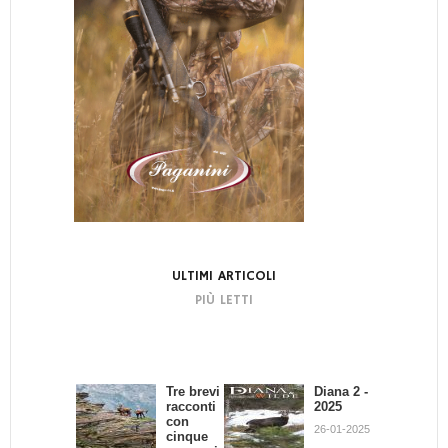
ULTIMI ARTICOLI
PIÙ LETTI
Tre brevi
Bando di
Diana 2 -
La
racconti
Concors
2025
dignità
con
o:
del
26-01-2025
cinque
Scrivend
Cacciator