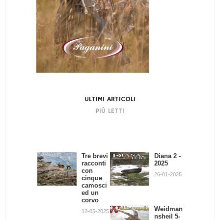
ULTIMI ARTICOLI
PIÙ LETTI
Tre brevi
Bando di
Diana 2 -
La
racconti
Concors
2025
dignità
con
o:
del
26-01-2025
cinque
Scrivend
Cacciator
camosci
o e
e
ed un
Cacciand
02-07-2013
corvo
o
Weidman
12-05-2025
30-09-2013
nsheil 5-