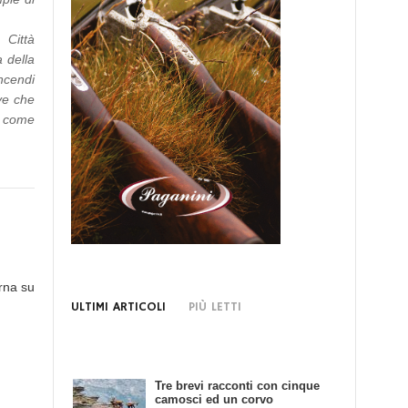
 Città
a della
ncendi
ve che
a come
rna su
ULTIMI ARTICOLI
PIÙ LETTI
Tre brevi racconti con cinque
Bando di Concorso: Scrivendo
camosci ed un corvo
e Cacciando