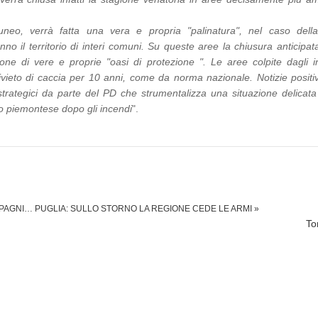
neo, verrà fatta una vera e propria "palinatura", nel caso della
no il territorio di interi comuni. Su queste aree la chiusura anticipat
one di vere e proprie "oasi di protezione ". Le aree colpite dagli i
ieto di caccia per 10 anni, come da norma nazionale. Notizie positi
e strategici da parte del PD che strumentalizza una situazione delicat
rio piemontese dopo gli incendi
".
MPAGNI…
PUGLIA: SULLO STORNO LA REGIONE CEDE LE ARMI »
To