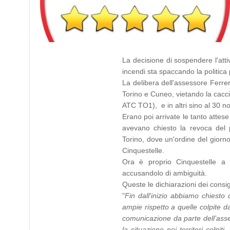
La decisione di sospendere l'attiv
incendi sta spaccando la politica
La delibera dell'assessore Ferrer
Torino e Cuneo, vietando la cac
ATC TO1), e in altri sino al 
Erano poi arrivate le tanto attes
avevano chiesto la revoca del 
Torino, dove un'ordine del giorno
Cinquestelle.
Ora è proprio Cinquestelle a 
accusandolo di ambiguità.
Queste le dichiarazioni dei consigl
"
Fin dall'inizio abbiamo chiesto
ampie rispetto a quelle colpite 
comunicazione da parte dell’ass
la situazione nei territori colpi