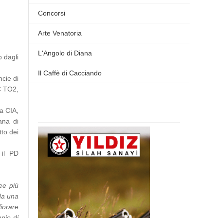
Concorsi
Arte Venatoria
L'Angolo di Diana
o dagli
Il Caffè di Cacciando
ncie di
C TO2,
la CIA,
ana di
tto dei
 il PD
ee più
da una
iorare
mpie di