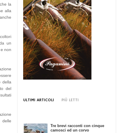
 che la
e alla
o anche
oltori
uda un
e e non
azione
 essere
 della
to del
sultati
ULTIMI ARTICOLI
PIÙ LETTI
azione
 delle
Tre brevi racconti con cinque
Bando di Concorso: Scrivendo
camosci ed un corvo
e Cacciando