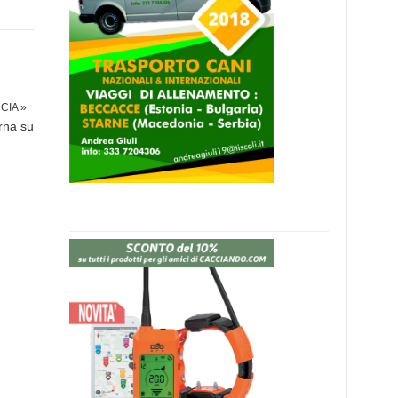
CIA »
rna su