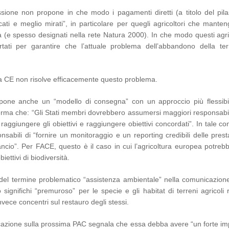
one non propone in che modo i pagamenti diretti (a titolo del pilas
cati e meglio mirati”, in particolare per quegli agricoltori che mante
tà (e spesso designati nella rete Natura 2000). In che modo questi agri
ti per garantire che l’attuale problema dell’abbandono della ter
a CE non risolve efficacemente questo problema.
one anche un “modello di consegna” con un approccio più flessibi
afferma che: “Gli Stati membri dovrebbero assumersi maggiori responsabi
aggiungere gli obiettivi e raggiungere obiettivi concordati”. In tale co
sabili di “fornire un monitoraggio e un reporting credibili delle prest
bilancio”. Per FACE, questo è il caso in cui l’agricoltura europea potre
iettivi di biodiversità.
 del termine problematico “assistenza ambientale” nella comunicazione
ignifichi “premuroso” per le specie e gli habitat di terreni agricoli 
vece concentri sul restauro degli stessi.
azione sulla prossima PAC segnala che essa debba avere “un forte i