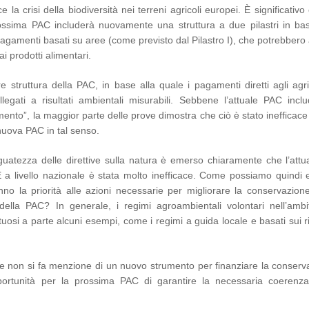
a crisi della biodiversità nei terreni agricoli europei. È significativo
ssima PAC includerà nuovamente una struttura a due pilastri in bas
 pagamenti basati su aree (come previsto dal Pilastro I), che potrebber
ai prodotti alimentari.
struttura della PAC, in base alla quale i pagamenti diretti agli agric
legati a risultati ambientali misurabili. Sebbene l’attuale PAC incl
ento”, la maggior parte delle prove dimostra che ciò è stato inefficac
 nuova PAC in tal senso.
eguatezza delle direttive sulla natura è emerso chiaramente che l’attu
’UE a livello nazionale è stata molto inefficace. Come possiamo quindi
nno la priorità alle azioni necessarie per migliorare la conservazione
e della PAC? In generale, i regimi agroambientali volontari nell’ambi
tuosi a parte alcuni esempi, come i regimi a guida locale e basati sui ri
e non si fa menzione di un nuovo strumento per finanziare la conserv
pportunità per la prossima PAC di garantire la necessaria coerenza