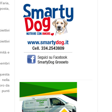
l’aria,
sposta,
iettivi
ettivi
rmità e
membri
questa
 nella
oro da
 punti