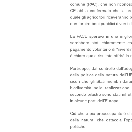
comune (PAC), che non riconosce l
CE abbia confermato che la pro
quale gli agricoltori riceveranno
non fornire beni pubblici diversi d
La FACE sperava in una migliore 
sarebbero stati chiaramente col
pagamento volontario di “inverdim
è chiaro quale risultato offrirà la
Purtroppo, dal controllo dell’ad
della politica della natura dell
sicuri che gli Stati membri dara
biodiversità nella realizzazion
secondo pilastro sono stati infrut
in alcune parti dell’Europa.
Ciò che è più preoccupante è ch
della natura, che ostacola l’o
politiche.