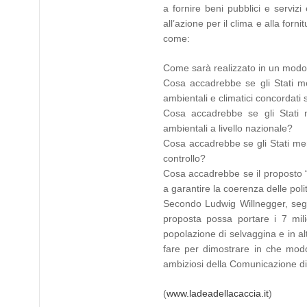
a fornire beni pubblici e servizi e
all’azione per il clima e alla for
come:
Come sarà realizzato in un modo 
Cosa accadrebbe se gli Stati mem
ambientali e climatici concordati s
Cosa accadrebbe se gli Stati me
ambientali a livello nazionale?
Cosa accadrebbe se gli Stati mem
controllo?
Cosa accadrebbe se il proposto “
a garantire la coerenza delle poli
Secondo Ludwig Willnegger, seg
proposta possa portare i 7 mili
popolazione di selvaggina e in a
fare per dimostrare in che modo
ambiziosi della Comunicazione div
(
www.ladeadellacaccia.it
)