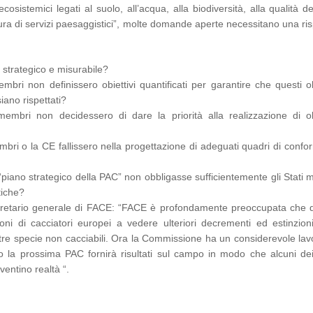
cosistemici legati al suolo, all’acqua, alla biodiversità, alla qualità del
nitura di servizi paesaggistici”, molte domande aperte necessitano una ri
strategico e misurabile?
bri non definissero obiettivi quantificati per garantire che questi ob
iano rispettati?
mbri non decidessero di dare la priorità alla realizzazione di obi
bri o la CE fallissero nella progettazione di adeguati quadri di confo
piano strategico della PAC” non obbligasse sufficientemente gli Stati 
tiche?
retario generale di FACE: “FACE è profondamente preoccupata che 
oni di cacciatori europei a vedere ulteriori decrementi ed estinzioni
ltre specie non cacciabili. Ora la Commissione ha un considerevole lav
 la prossima PAC fornirà risultati sul campo in modo che alcuni dei
entino realtà “.