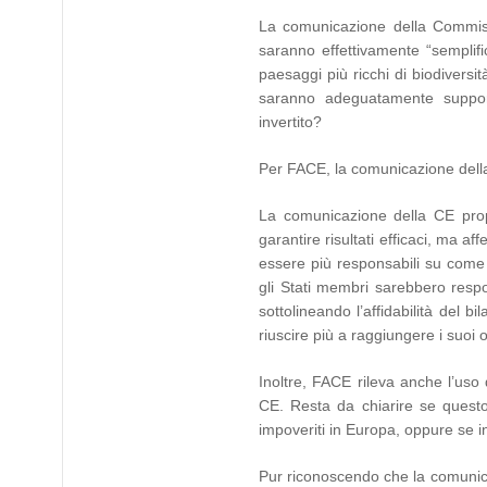
La comunicazione della Commissi
saranno effettivamente “semplifi
paesaggi più ricchi di biodiversi
saranno adeguatamente supporta
invertito?
Per FACE, la comunicazione dell
La comunicazione della CE prop
garantire risultati efficaci, ma 
essere più responsabili su come r
gli Stati membri sarebbero respon
sottolineando l’affidabilità del 
riuscire più a raggiungere i suoi ob
Inoltre, FACE rileva anche l’uso
CE. Resta da chiarire se questo s
impoveriti in Europa, oppure se in
Pur riconoscendo che la comunic