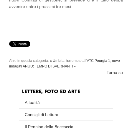
nuovi Comitati di gestione; si prevede che il tutto debba
avvenire entro i prossimi tre mesi.
Altro in questa categoria:
« Umbria: terremoto all'ATC Peurgia 1, nove
indagati
ANUU: TEMPO DI SVERNANTI »
Torna su
LETTERE, FOTO ED ARTE
Attualità
Consigli di Lettura
Il Pennino della Beccaccia