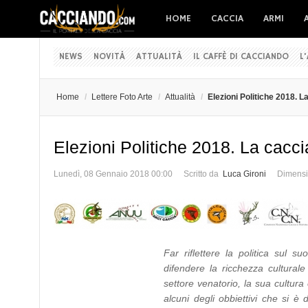
HOME
CACCIA
ARMI
NEWS
NOVITÀ
ATTUALITÀ
IL CAFFÈ DI CACCIANDO
L
Home
/
Lettere Foto Arte
/
Attualità
/
Elezioni Politiche 2018. L
Elezioni Politiche 2018. La cacci
Lunedì, 08 Gennaio 2018 00:00
Scritto da
Luca Gironi
Dimensi
Far riflettere la politica sul s
difendere la ricchezza cultural
settore venatorio, la sua cultura 
alcuni degli obbiettivi che si è