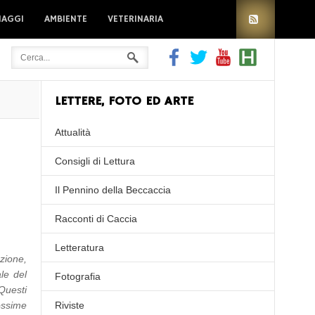
IAGGI
AMBIENTE
VETERINARIA
LETTERE, FOTO ED ARTE
Attualità
Consigli di Lettura
Il Pennino della Beccaccia
Racconti di Caccia
Letteratura
zione,
le del
Fotografia
 Questi
ossime
Riviste