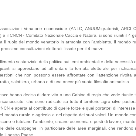
e Associazioni Venatorie riconosciute (ANLC, ANUUMigratoristi, ARCI C
) e il CNCN - Comitato Nazionale Caccia e Natura, si sono riuniti il 4 
a il ruolo del mondo venatorio in armonia con l’ambiente, il mondo ru
 prossime consultazioni elettorali fissate per il 4 marzo.
limento sostanziale della politica sui temi ambientali e della necessità 
quanti si apprestano ad affrontare la tornata elettorale per richiamar
estioni che non possono essere affrontate con l’attenzione rivolta ai 
tto, salottiero, urbano e di una ancor più vuota filosofia animalista.
cace hanno deciso di dare vita a una Cabina di regia che vede riunite t
riconosciute, che sono radicate su tutto il territorio agro silvo pastor
NCN e aperta al contributo di quelle forze e quei portatori di interesse
l mondo rurale e agricolo e nel rispetto dei suoi valori. Un mondo con
iscono e tutelano l’ambiente; creano economia e posti di lavoro; mant
ciale delle campagne, in particolare delle aree marginali, che rendono r
o il nostro Paese.