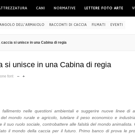
ATTREZZATURA
CANI
NORMATIVE
LETTERE FOTO ARTE
V
'ANGOLO DELL'ARMAIOLO
RACCONTI DI CACCIA
FILMATI
EVENTI
a caccia si unisce in una Cabina di regia
a si unisce in una Cabina di regia
one font
uo fallimento nelle questioni ambientali e suggerire nuove linee di a
e del mondo rurale e agricolo, tutelare il peso economico e industria
e il suo ruolo sociale, controbattere alle falsità del mondo animalista.
 dato il mondo della caccia per il futuro. Primo banco di prova le pr