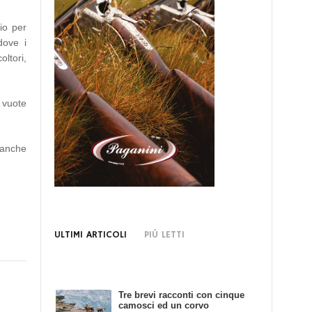
io per
dove i
oltori,
n vuote
a anche
ULTIMI ARTICOLI
PIÙ LETTI
Tre brevi racconti con cinque
Bando di Concorso: Scrivendo
camosci ed un corvo
e Cacciando