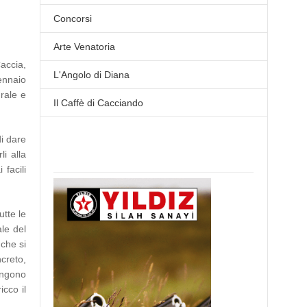
Concorsi
Arte Venatoria
accia,
L'Angolo di Diana
gennaio
rale e
Il Caffè di Cacciando
di dare
li alla
facili
utte le
ale del
 che si
creto,
engono
icco il