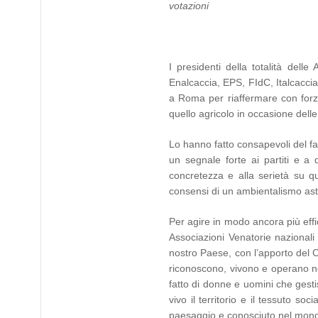
votazioni
I presidenti della totalità dell
Enalcaccia, EPS, FIdC, Italcaccia
a Roma per riaffermare con forz
quello agricolo in occasione delle
Lo hanno fatto consapevoli del fal
un segnale forte ai partiti e a 
concretezza e alla serietà su qu
consensi di un ambientalismo astra
Per agire in modo ancora più effi
Associazioni Venatorie nazionali 
nostro Paese, con l’apporto del C
riconoscono, vivono e operano ne
fatto di donne e uomini che gest
vivo il territorio e il tessuto so
paesaggio e conosciuto nel mond