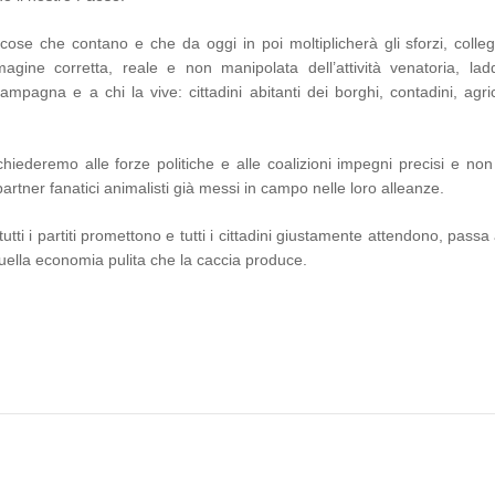
cose che contano e che da oggi in poi moltiplicherà gli sforzi, colleg
magine corretta, reale e non manipolata dell’attività venatoria, lad
ampagna e a chi la vive: cittadini abitanti dei borghi, contadini, agric
chiederemo alle forze politiche e alle coalizioni impegni precisi e no
 partner fanatici animalisti già messi in campo nelle loro alleanze.
tutti i partiti promettono e tutti i cittadini giustamente attendono, pass
ella economia pulita che la caccia produce.