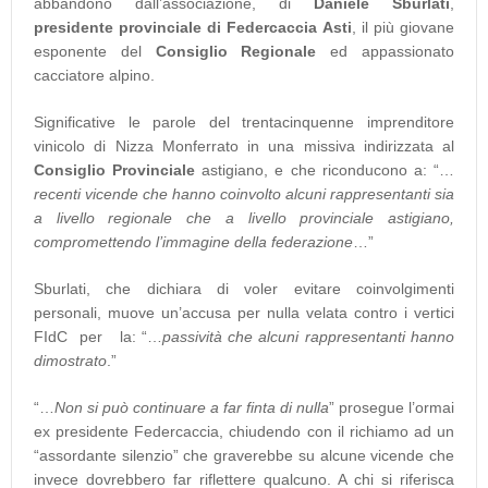
abbandono dall’associazione, di
Daniele Sburlati
,
presidente provinciale di Federcaccia Asti
, il più giovane
esponente del
Consiglio Regionale
ed appassionato
cacciatore alpino.
Significative le parole del trentacinquenne imprenditore
vinicolo di Nizza Monferrato in una missiva indirizzata al
Consiglio Provinciale
astigiano, e che riconducono a: “…
recenti vicende che hanno coinvolto alcuni rappresentanti sia
a livello regionale che a livello provinciale astigiano,
compromettendo l’immagine della federazione
…”
Sburlati, che dichiara di voler evitare coinvolgimenti
personali, muove un’accusa per nulla velata contro i vertici
FIdC per la: “…
passività che alcuni rappresentanti hanno
dimostrato
.”
“…
Non si può continuare a far finta di nulla
” prosegue l’ormai
ex presidente Federcaccia, chiudendo con il richiamo ad un
“assordante silenzio” che graverebbe su alcune vicende che
invece dovrebbero far riflettere qualcuno. A chi si riferisca