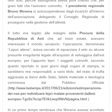
Non solo, perché Bassignana aveva pure chiesto che, per
gravi fatti che l’avevano coinvolto, il
presidente regionale
Bruno Morena
si autosospendesse dagli incarichi all’interno
dell’associazione, delegando il Consiglio Regionale di
proseguire nella gestione dell’attività.
Il tutto era legato alle indagini della
Procura della
Repubblica di Asti
che, ad inizio estate, avevano
interessato il mondo venatorio: l’operazione, denominata
“
Lepus aliena
”, aveva cercato di squarciare il velo su alcune
presunte irregolarità legate all’acquisto di selvaggina dall’est
europeo, per l’appunto lepri. I soggetti coinvolti, secondo
quanto riportato in quei giorni dagli organi di stampa, si
sarebbero resi responsabili, a vario titolo, del reato di truffa
aggravata ai danni dello Stato, falsità materiale e ideologica
commessa dal Pubblico Ufficiale
(
http://www.lastampa.it/2017/06/21/edizioni/asti/operazione-
dei-nas-per-individuare-lepri-malate-provenienti-dallest-
europeo-Tgo9s7kcsp7EVk1wxp9WvN/pagina.html
).
In un primo tempo sembrava che Morena avesse accettato