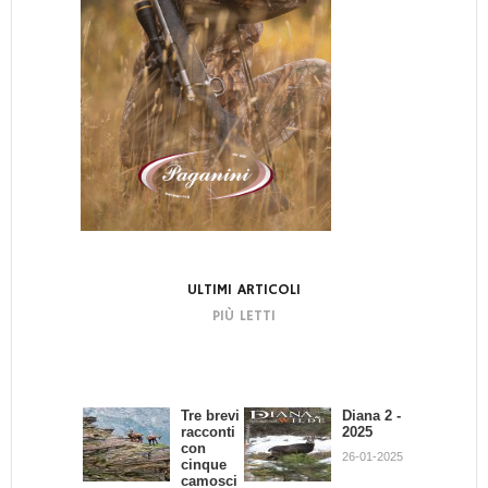
ULTIMI ARTICOLI
PIÙ LETTI
Tre brevi
Bando di
Diana 2 -
La
racconti
Concors
2025
dignità
con
o:
del
26-01-2025
cinque
Scrivend
Cacciator
camosci
o e
e