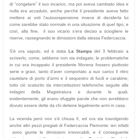
di “congelare” il suo incarico, ma poi aveva cambiato idea e
nulla era accaduto, anche perché il presidente aveva fatto
mettere ai voti l’autosospensione invece di deciderla lui
come sarebbe stato normale in una situazione di quel tipo; e
così, alla fine, il suo vicario s’era deciso a sciogliere le
riserve, rassegnando le dimissioni dalla stessa Federcaccia.
S’è ora saputo, ed è stata
La Stampa
del 3 febbraio a
scriverlo, come, sebbene non sia indagato, le problematiche
in cui era incappato il presidente Morena fossero piuttosto
serie e gravi, tanto d’aver comportato a suo carico il ritiro
cautelare di porto d’armi e il sequestro di fucili e carabine;
tutto ciò scaturito da intercettazioni telefoniche seguite alle
indagini della Magistratura e durante le quali,
evidentemente, gli erano sfuggite parole che non avrebbero
dovuto essere dette da chi detiene legalmente armi in casa.
La vicenda però non s’è chiusa lì, ed ora sta travolgendo
anche altri pezzi pregiati di Federcaccia Piemonte: ieri infatti
sono giunte le dimissioni irrevocabili, e il conseguente