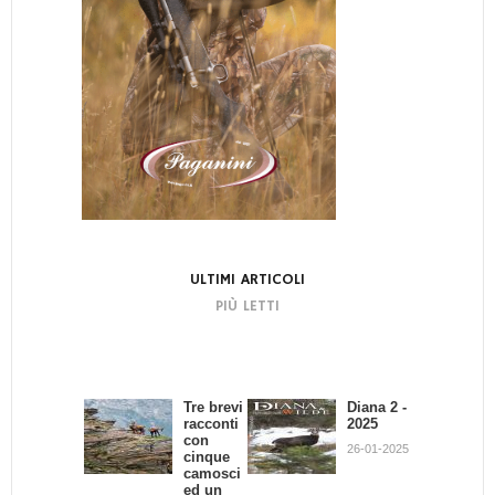
ULTIMI ARTICOLI
PIÙ LETTI
Tre brevi
Bando di
Diana 2 -
La
racconti
Concors
2025
dignità
con
o:
del
26-01-2025
cinque
Scrivend
Cacciator
camosci
o e
e
ed un
Cacciand