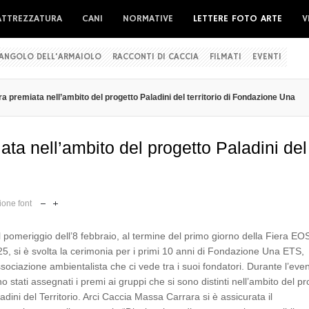
ATTREZZATURA
CANI
NORMATIVE
LETTERE FOTO ARTE
V
'ANGOLO DELL'ARMAIOLO
RACCONTI DI CACCIA
FILMATI
EVENTI
 premiata nell’ambito del progetto Paladini del territorio di Fondazione Una
ta nell’ambito del progetto Paladini del
one font
 pomeriggio dell’8 febbraio, al termine del primo giorno della Fiera EO
5, si è svolta la cerimonia per i primi 10 anni di Fondazione Una ETS,
ssociazione ambientalista che ci vede tra i suoi fondatori. Durante l’eve
o stati assegnati i premi ai gruppi che si sono distinti nell’ambito del pr
adini del Territorio. Arci Caccia Massa Carrara si è assicurata il