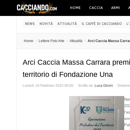
HOME
CACCIA
ARMI
NEWS
NOVITÀ
ATTUALITÀ
IL CAFFÈ DI CACCIANDO
L
Home
/
Lettere Foto Arte
/
Attualità
/
Arci Caccia Massa Carrara
Arci Caccia Massa Carrara premia
territorio di Fondazione Una
Lunedì, 10 Febbraio 2025 00:00
Scritto da
Luca Gironi
Dimensi
Nel
202
l’a
son
Pal