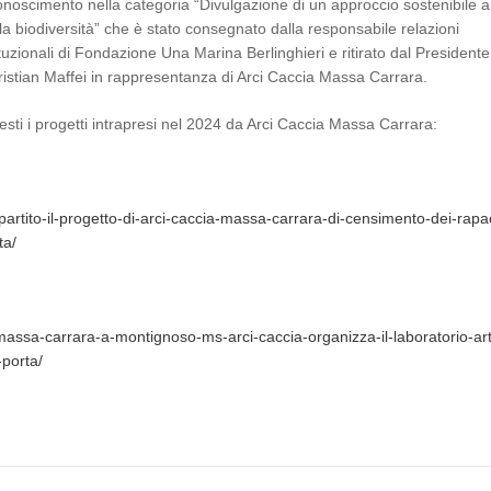
onoscimento nella categoria “Divulgazione di un approccio sostenibile a
la biodiversità” che è stato consegnato dalla responsabile relazioni
ituzionali di Fondazione Una Marina Berlinghieri e ritirato dal Presidente
istian Maffei in rappresentanza di Arci Caccia Massa Carrara.
sti i progetti intrapresi nel 2024 da Arci Caccia Massa Carrara:
partito-il-progetto-di-arci-caccia-massa-carrara-di-censimento-dei-rapac
ta/
massa-carrara-a-montignoso-ms-arci-caccia-organizza-il-laboratorio-art
-porta/