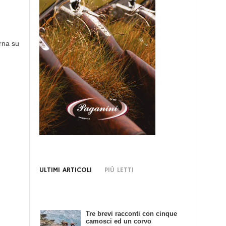
rna su
ULTIMI ARTICOLI
PIÙ LETTI
Tre brevi racconti con cinque
Bando di Concorso: Scrivendo
camosci ed un corvo
e Cacciando