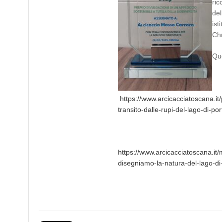
ric
del
ist
Chr
Que
https://www.arcicacciatoscana.it/
transito-dalle-rupi-del-lago-di-por
https://www.arcicacciatoscana.it/
disegniamo-la-natura-del-lago-di