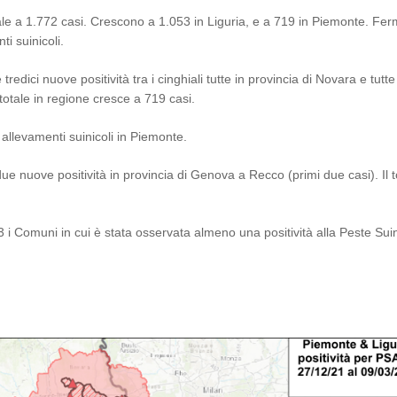
li sale a 1.772 casi. Crescono a 1.053 in Liguria, e a 719 in Piemonte. Fer
ti suinicoli.
edici nuove positività tra i cinghiali tutte in provincia di Novara e tutte
 totale in regione cresce a 719 casi.
 allevamenti suinicoli in Piemonte.
due nuove positività in provincia di Genova a Recco (primi due casi). Il t
 i Comuni in cui è stata osservata almeno una positività alla Peste Sui