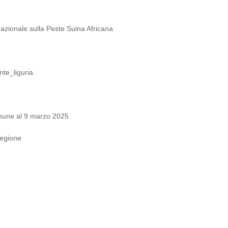
o nazionale sulla Peste Suina Africana
te_liguria
Comune al 9 marzo 2025
Regione