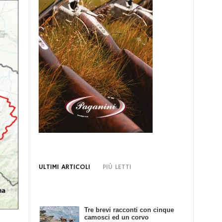
ULTIMI ARTICOLI
PIÙ LETTI
Tre brevi racconti con cinque
Bando di Concorso: Scrivendo
camosci ed un corvo
e Cacciando