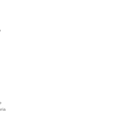
e
e
ria