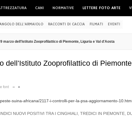
ATTREZZATURA
CANI
NORMATIVE
LETTERE FOTO ARTE
V
'ANGOLO DELL'ARMAIOLO
RACCONTI DI CACCIA
FILMATI
EVENTI
 marzo dell'Istituto Zooprofilattico di Piemonte, Liguria e Val d'Aosta
dell'Istituto Zooprofilattico di Piemonte
e font
08-peste-suina-africana/2117-i-controlli-per-la-psa-aggiornamento-10.htm
NDICI NUOVI POSITIVI TRA I CINGHIALI, TREDICI IN PIEMONTE, D