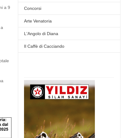
mi a 9
Concorsi
Arte Venatoria
 a
L'Angolo di Diana
Il Caffè di Cacciando
otale
na