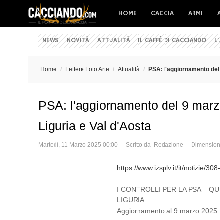
HOME
CACCIA
ARMI
NEWS
NOVITÀ
ATTUALITÀ
IL CAFFÈ DI CACCIANDO
L
Home
/
Lettere Foto Arte
/
Attualità
/
PSA: l'aggiornamento del 9
PSA: l'aggiornamento del 9 marzo 
Liguria e Val d'Aosta
Martedì, 11 Marzo 2025 00:00
Scritto da Redazione
Dimension
https://www.izsplv.it/it/notizie/3
I CONTROLLI PER LA PSA – QUI
LIGURIA
Aggiornamento al 9 marzo 2025