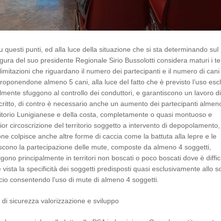
su questi punti, ed alla luce della situazione che si sta determinando sul
figura del suo presidente Regionale Sirio Bussolotti considera maturi i t
limitazioni che riguardano il numero dei partecipanti e il numero di cani
proponendone almeno 5 cani, alla luce del fatto che è previsto l’uso esc
fficilmente sfuggono al controllo dei conduttori, e garantiscono un lavoro di
ritto, di contro è necessario anche un aumento dei partecipanti almen
erritorio Lunigianese e della costa, completamente o quasi montuoso e
or circoscrizione del territorio soggetto a intervento di depopolamento, 
ione colpisce anche altre forme di caccia come la battuta alla lepre e le
discono la partecipazione delle mute, composte da almeno 4 soggetti,
ono principalmente in territori non boscati o poco boscati dove è diffici
vista la specificità dei soggetti predisposti quasi esclusivamente allo 
lcio consentendo l’uso di mute di almeno 4 soggetti.
di sicurezza valorizzazione e sviluppo