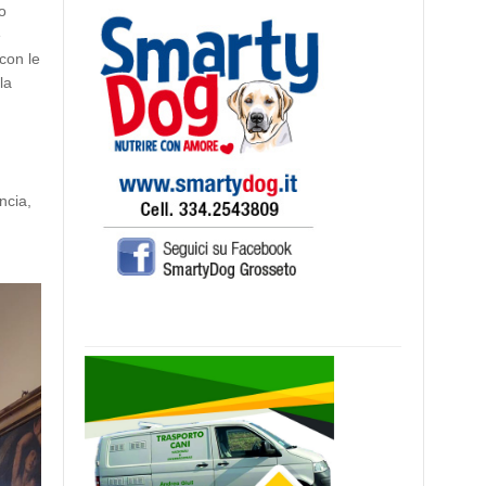
o
e
 con le
la
ncia,