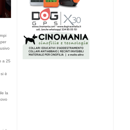
empi
 per
lusivo
o a 25
si è
le la
scovo