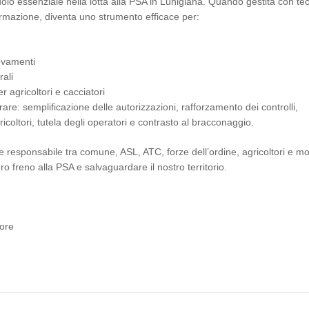
uolo essenziale nella lotta alla PSA in Lunigiana. Quando gestita con te
 formazione, diventa uno strumento efficace per:
levamenti
rali
 agricoltori e cacciatori
rare: semplificazione delle autorizzazioni, rafforzamento dei controlli,
agricoltori, tutela degli operatori e contrasto al bracconaggio.
e responsabile tra comune, ASL, ATC, forze dell’ordine, agricoltori e m
 freno alla PSA e salvaguardare il nostro territorio.
pore