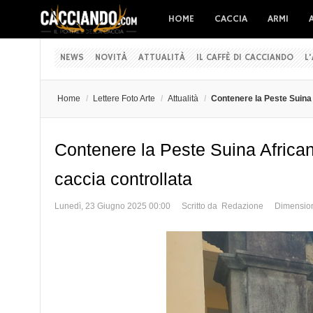
HOME
CACCIA
ARMI
NEWS
NOVITÀ
ATTUALITÀ
IL CAFFÈ DI CACCIANDO
L
Home
/
Lettere Foto Arte
/
Attualità
/
Contenere la Peste Suina A
Contenere la Peste Suina Africana
caccia controllata
Lunedì, 23 Giugno 2025 00:00
Scritto da Redazione
Dimension