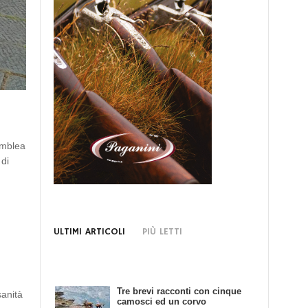
emblea
 di
ULTIMI ARTICOLI
PIÙ LETTI
Tre brevi racconti con cinque
Bando di Concorso: Scrivendo
sanità
camosci ed un corvo
e Cacciando