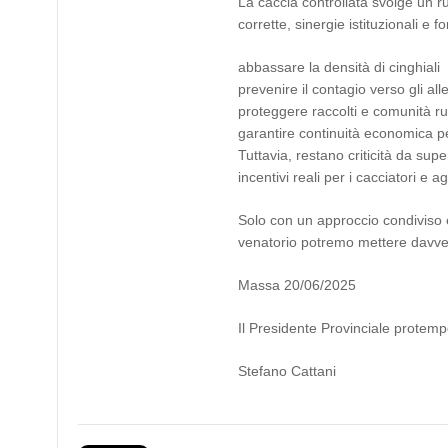
La caccia controllata svolge un r
corrette, sinergie istituzionali e
abbassare la densità di cinghiali
prevenire il contagio verso gli al
proteggere raccolti e comunità ru
garantire continuità economica per
Tuttavia, restano criticità da supe
incentivi reali per i cacciatori e 
Solo con un approccio condiviso 
venatorio potremo mettere davvero
Massa 20/06/2025
Il Presidente Provinciale protem
Stefano Cattani