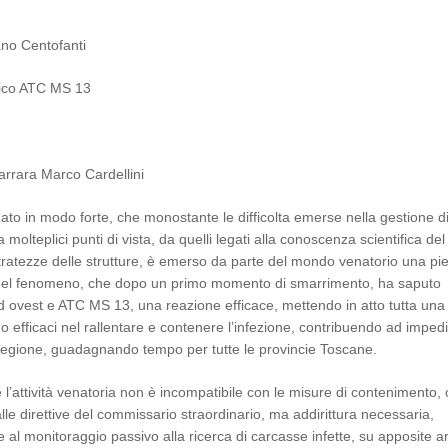
ano Centofanti
tico ATC MS 13
rrara Marco Cardellini
dato in modo forte, che monostante le difficolta emerse nella gestione d
olteplici punti di vista, da quelli legati alla conoscenza scientifica del 
’arretratezze delle strutture, è emerso da parte del mondo venatorio una pi
à del fenomeno, che dopo un primo momento di smarrimento, ha saputo
d ovest e ATC MS 13, una reazione efficace, mettendo in atto tutta una
do efficaci nel rallentare e contenere l’infezione, contribuendo ad impedi
a Regione, guadagnando tempo per tutte le provincie Toscane.
l’attività venatoria non è incompatibile con le misure di contenimento
e direttive del commissario straordinario, ma addirittura necessaria,
 al monitoraggio passivo alla ricerca di carcasse infette, su apposite a