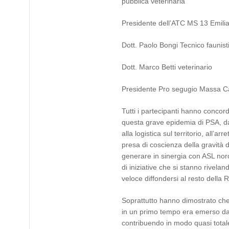
pubblica veterinaria
Presidente dell’ATC MS 13 Emili
Dott. Paolo Bongi Tecnico faunis
Dott. Marco Betti veterinario
Presidente Pro segugio Massa Ca
Tutti i partecipanti hanno concor
questa grave epidemia di PSA, da m
alla logistica sul territorio, all
presa di coscienza della gravit
generare in sinergia con ASL nor
di iniziative che si stanno rivelan
veloce diffondersi al resto dell
Soprattutto hanno dimostrato che 
in un primo tempo era emerso dall
contribuendo in modo quasi totale