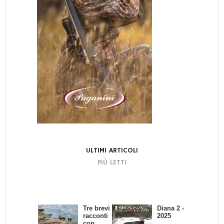
ULTIMI ARTICOLI
PIÙ LETTI
Tre brevi
Bando di
Diana 2 -
La
racconti
Concors
2025
dignità
con
o:
del