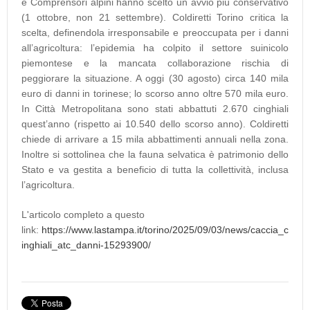
e Comprensori alpini hanno scelto un avvio più conservativo
(1 ottobre, non 21 settembre). Coldiretti Torino critica la
scelta, definendola irresponsabile e preoccupata per i danni
all’agricoltura: l’epidemia ha colpito il settore suinicolo
piemontese e la mancata collaborazione rischia di
peggiorare la situazione. A oggi (30 agosto) circa 140 mila
euro di danni in torinese; lo scorso anno oltre 570 mila euro.
In Città Metropolitana sono stati abbattuti 2.670 cinghiali
quest’anno (rispetto ai 10.540 dello scorso anno). Coldiretti
chiede di arrivare a 15 mila abbattimenti annuali nella zona.
Inoltre si sottolinea che la fauna selvatica è patrimonio dello
Stato e va gestita a beneficio di tutta la collettività, inclusa
l’agricoltura.
L'articolo completo a questo
link:
https://www.lastampa.it/torino/2025/09/03/news/caccia_c
inghiali_atc_danni-15293900/