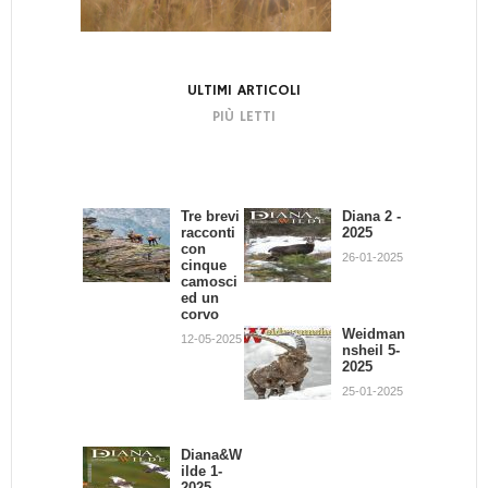
ULTIMI ARTICOLI
PIÙ LETTI
Tre brevi
Bando di
Diana 2 -
La
racconti
Concors
2025
dignità
con
o:
del
26-01-2025
cinque
Scrivend
Cacciator
camosci
o e
e
ed un
Cacciand
02-07-2013
corvo
o
Weidman
12-05-2025
30-09-2013
nsheil 5-
2025
Giovanni
Battista
25-01-2025
Quadron
e
21-02-2013
Diana&W
ilde 1-
2025