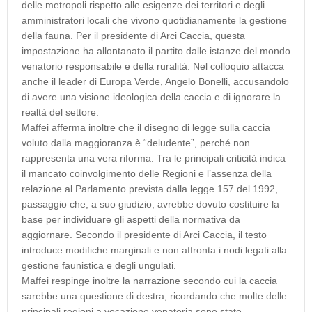
delle metropoli rispetto alle esigenze dei territori e degli
amministratori locali che vivono quotidianamente la gestione
della fauna. Per il presidente di Arci Caccia, questa
impostazione ha allontanato il partito dalle istanze del mondo
venatorio responsabile e della ruralità. Nel colloquio attacca
anche il leader di Europa Verde, Angelo Bonelli, accusandolo
di avere una visione ideologica della caccia e di ignorare la
realtà del settore.
Maffei afferma inoltre che il disegno di legge sulla caccia
voluto dalla maggioranza è “deludente”, perché non
rappresenta una vera riforma. Tra le principali criticità indica
il mancato coinvolgimento delle Regioni e l’assenza della
relazione al Parlamento prevista dalla legge 157 del 1992,
passaggio che, a suo giudizio, avrebbe dovuto costituire la
base per individuare gli aspetti della normativa da
aggiornare. Secondo il presidente di Arci Caccia, il testo
introduce modifiche marginali e non affronta i nodi legati alla
gestione faunistica e degli ungulati.
Maffei respinge inoltre la narrazione secondo cui la caccia
sarebbe una questione di destra, ricordando che molte delle
principali regioni a vocazione venatoria sono state