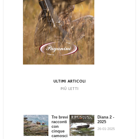
ULTIMI ARTICOLI
PIÙ LETTI
Tre brevi
Bando di
Diana 2 -
La
racconti
Concors
2025
dignità
con
o:
del
26-01-2025
cinque
Scrivend
Cacciator
camosci
o e
e