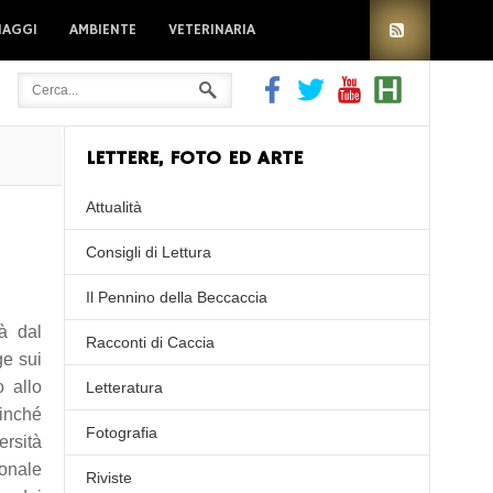
IAGGI
AMBIENTE
VETERINARIA
LETTERE, FOTO ED ARTE
Attualità
Consigli di Lettura
Il Pennino della Beccaccia
à dal
Racconti di Caccia
ge sui
o allo
Letteratura
finché
Fotografia
ersità
ionale
Riviste