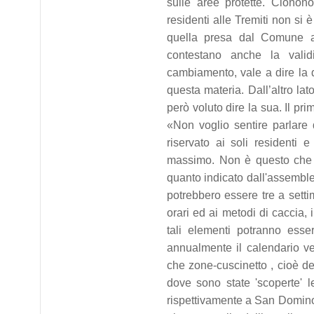
sulle aree protette. Cionono
residenti alle Tremiti non si
quella presa dal Comune and
contestano anche la valid
cambiamento, vale a dire la 
questa materia. Dall’altro lat
però voluto dire la sua. Il pri
«Non voglio sentire parlare 
riservato ai soli residenti e
massimo. Non è questo che 
quanto indicato dall'assemblea 
potrebbero essere tre a sett
orari ed ai metodi di caccia, 
tali elementi potranno esse
annualmente il calendario v
che zone-cuscinetto , cioè de
dove sono state 'scoperte' l
rispettivamente a San Domino 