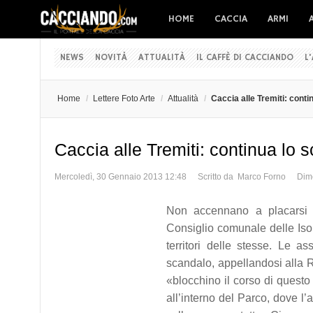
HOME
CACCIA
ARMI
NEWS
NOVITÀ
ATTUALITÀ
IL CAFFÈ DI CACCIANDO
L
Home
/
Lettere Foto Arte
/
Attualità
/
Caccia alle Tremiti: conti
Caccia alle Tremiti: continua lo s
Mercoledì, 30 Gennaio 2013 12:48
Scritto da Marco Forno
Dim
Non accennano a placarsi l
Consiglio comunale delle Isol
territori delle stesse. Le a
scandalo, appellandosi alla R
«blocchino il corso di quest
all’interno del Parco, dove l’