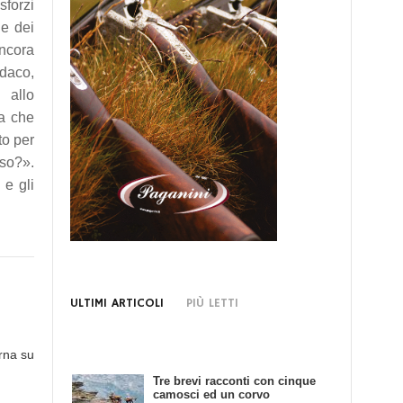
sforzi
 e dei
ancora
ndaco,
, allo
na che
to per
nso?».
 e gli
ULTIMI ARTICOLI
PIÙ LETTI
rna su
Tre brevi racconti con cinque
Bando di Concorso: Scrivendo
camosci ed un corvo
e Cacciando