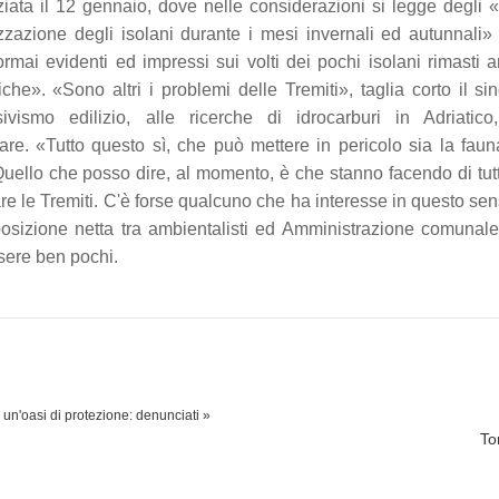
ziata il 12 gennaio, dove nelle considerazioni si legge degli «
zzazione degli isolani durante i mesi invernali ed autunnali»
rmai evidenti ed impressi sui volti dei pochi isolani rimasti 
riche». «Sono altri i problemi delle Tremiti», taglia corto il si
sivismo edilizio, alle ricerche di idrocarburi in Adriatico
are. «Tutto questo sì, che può mettere in pericolo sia la fau
. Quello che posso dire, al momento, è che stanno facendo di tut
iare le Tremiti. C'è forse qualcuno che ha interesse in questo se
sizione netta tra ambientalisti ed Amministrazione comunale
ssere ben pochi.
un'oasi di protezione: denunciati »
To