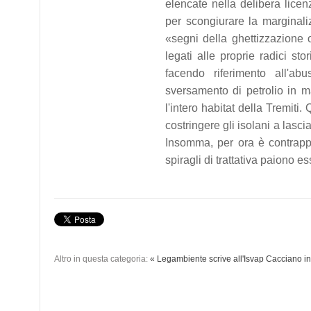
elencate nella delibera licen
per scongiurare la marginali
«segni della ghettizzazione o
legati alle proprie radici sto
facendo riferimento all'abu
sversamento di petrolio in m
l'intero habitat della Tremiti
costringere gli isolani a lasc
Insomma, per ora è contrappo
spiragli di trattativa paiono e
Altro in questa categoria:
« Legambiente scrive all'Isvap
Cacciano in 