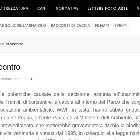
ATTREZZATURA
CANI
NORMATIVE
LETTERE FOTO ARTE
V
'ANGOLO DELL'ARMAIOLO
RACCONTI DI CACCIA
FILMATI
EVENTI
nua lo scontro
contro
ensione font
e polemiche causate dalla decisione, assunta all’unanimit
e Tremiti, di consentire la caccia all’interno del Parco che sor
ssociazioni ambientaliste, WWF in testa, hanno subito gridat
egione Puglia, all’ente Parco ed al Ministero dell’Ambiente, af
o provvedimento, che metterebbe gravemente a rischio la biodiv
attività venatoria è vietata dal 1995, in ossequio alla legge naz