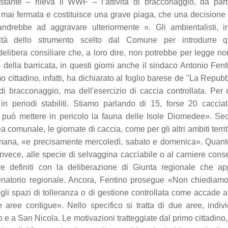
stante – rileva il WWF – l’attività di bracconaggio, da par
 è mai fermata e costituisce una grave piaga, che una decision
rebbe ad aggravare ulteriormente ». Gli ambientalisti, ino
ità dello strumento scelto dal Comune per introdurre q
delibera consiliare che, a loro dire, non potrebbe per legge n
o della barricata, in questi giorni anche il sindaco Antonio Fent
mo cittadino, infatti, ha dichiarato al foglio barese de "La Repubb
di bracconaggio, ma dell'esercizio di caccia controllata. Per 
 in periodi stabiliti. Stiamo parlando di 15, forse 20 cacciat
può mettere in pericolo la fauna delle Isole Diomedee». Se
comunale, le giornate di caccia, come per gli altri ambiti territo
imana, «e precisamente mercoledì, sabato e domenica». Quant
invece, alle specie di selvaggina cacciabile o al carniere conse
re definiti con la deliberazione di Giunta regionale che a
enatorio regionale. Ancora, Fentino prosegue «Non chiediamo
gli spazi di tolleranza o di gestione controllata come accade a
e aree contigue». Nello specifico si tratta di due aree, indiv
e a San Nicola. Le motivazioni tratteggiate dal primo cittadino