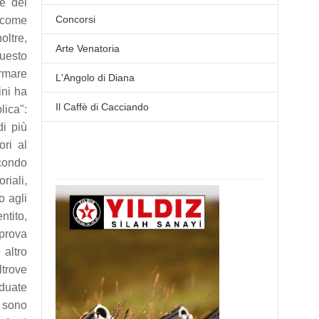
te dei
Concorsi
e come
ltre,
Arte Venatoria
uesto
ormare
L'Angolo di Diana
ini ha
Il Caffè di Cacciando
lica":
di più
ori al
condo
riali,
o agli
ntito,
pprova
 altro
ltrove
iduate
, sono