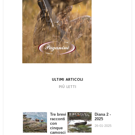
ULTIMI ARTICOLI
PIÙ LETTI
Tre brevi
Bando di
Diana 2 -
La
racconti
Concors
2025
dignità
con
o:
del
26-01-2025
cinque
Scrivend
Cacciator
camosci
o e
e