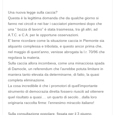
Una nuova legge sulla caccia?
Questa è la legittima domanda che da qualche giorno si
fanno nei circoli e nei bar i cacciatori piemontesi dopo che
una “ bozza di lavoro” è stata trasmessa, tra gli altri, ad
A.T.C. e C.A. per le opportune osservazioni.
E’ bene ricordare come la situazione caccia in Piemonte sia
alquanto complessa e tribolata, e questo ancor prima che,
nel maggio di quest’anno, venisse abrogata la l.r. 70/96 che
regolava la materia.
Sulla caccia allora incombeva, come una minacciosa spada
di Damocle, un referendum che l’avrebbe potuta limitare in
maniera tanto elevata da determinarne, di fatto, la quasi
completa eliminazione.
La cosa incredibile è che i promotori di quell’importante
strumento di democrazia diretta fossero riusciti ad ottenere
quel risultato a quasi…. un quarto di secolo…dalla loro
originaria raccolta firme: l’ennesimo miracolo italiano!
Sulla consultazione popolare, fissata per il 3 giugno,