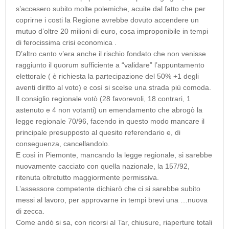
s’accesero subito molte polemiche, acuite dal fatto che per
coprirne i costi la Regione avrebbe dovuto accendere un
mutuo d’oltre 20 milioni di euro, cosa improponibile in tempi
di ferocissima crisi economica .
D’altro canto v’era anche il rischio fondato che non venisse
raggiunto il quorum sufficiente a “validare” l’appuntamento
elettorale ( è richiesta la partecipazione del 50% +1 degli
aventi diritto al voto) e così si scelse una strada più comoda.
Il consiglio regionale votò (28 favorevoli, 18 contrari, 1
astenuto e 4 non votanti) un emendamento che abrogò la
legge regionale 70/96, facendo in questo modo mancare il
principale presupposto al quesito referendario e, di
conseguenza, cancellandolo.
E così in Piemonte, mancando la legge regionale, si sarebbe
nuovamente cacciato con quella nazionale, la 157/92,
ritenuta oltretutto maggiormente permissiva.
L’assessore competente dichiarò che ci si sarebbe subito
messi al lavoro, per approvarne in tempi brevi una …nuova
di zecca.
Come andò si sa, con ricorsi al Tar, chiusure, riaperture totali