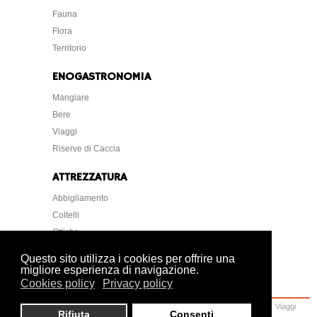
Fauna
Flora
Territorio
ENOGASTRONOMIA
Mangiare
Bere
Viaggi
Riserve di Caccia
ATTREZZATURA
Abbigliamento
Coltelli
Ottiche
Strumentazione
Questo sito utilizza i cookies per offrire una
migliore esperienza di navigazione.
Cookies policy
Privacy policy
Home
Caccia
Armi
Attrezzatura
Cani
Normative
Lettere Foto Arte
Viaggi
Rifiuta
Consenti