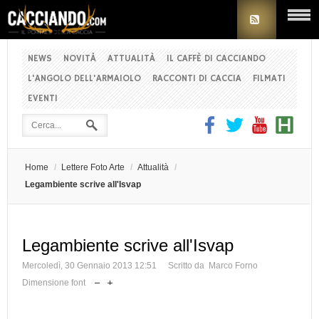
NEWS
NOVITÀ
ATTUALITÀ
IL CAFFÈ DI CACCIANDO
L'ANGOLO DELL'ARMAIOLO
RACCONTI DI CACCIA
FILMATI
EVENTI
Home
/
Lettere Foto Arte
/
Attualità
/
Legambiente scrive all'Isvap
Legambiente scrive all'Isvap
Mercoledì, 30 Gennaio 2013 12:51
Scritto da Marco Forno
Dimensione font