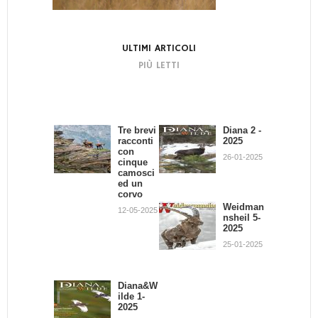
ULTIMI ARTICOLI
PIÙ LETTI
Tre brevi
Bando di
Diana 2 -
La
racconti
Concors
2025
dignità
con
o:
del
26-01-2025
cinque
Scrivend
Cacciator
camosci
o e
e
ed un
Cacciand
02-07-2013
corvo
o
Weidman
12-05-2025
30-09-2013
nsheil 5-
2025
Giovanni
Battista
25-01-2025
Quadron
e
21-02-2013
Diana&W
ilde 1-
2025