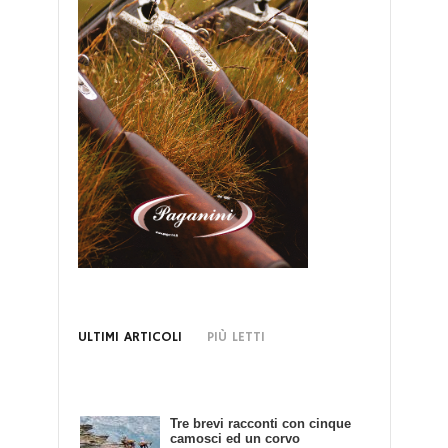
ULTIMI ARTICOLI
PIÙ LETTI
Tre brevi racconti con cinque
Bando di Concorso: Scrivendo
camosci ed un corvo
e Cacciando