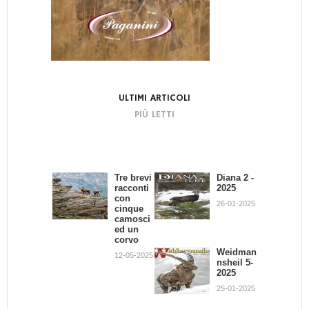
ULTIMI ARTICOLI
PIÙ LETTI
Tre brevi
Bando di
Diana 2 -
La
racconti
Concors
2025
dignità
con
o:
del
26-01-2025
cinque
Scrivend
Cacciator
camosci
o e
e
ed un
Cacciand
02-07-2013
corvo
o
Weidman
12-05-2025
30-09-2013
nsheil 5-
2025
Giovanni
Battista
25-01-2025
Quadron
e