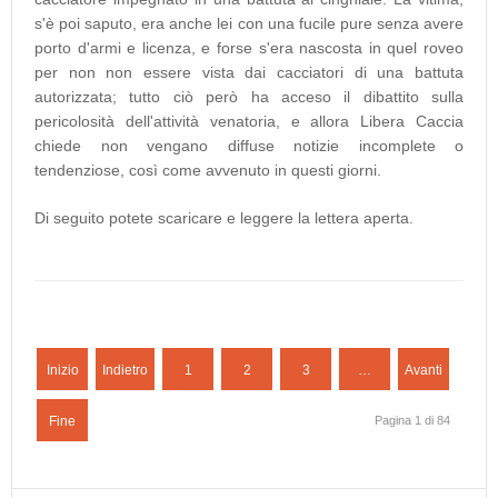
s'è poi saputo, era anche lei con una fucile pure senza avere
porto d'armi e licenza, e forse s'era nascosta in quel roveo
per non non essere vista dai cacciatori di una battuta
autorizzata; tutto ciò però ha acceso il dibattito sulla
pericolosità dell'attività venatoria, e allora Libera Caccia
chiede non vengano diffuse notizie incomplete o
tendenziose, così come avvenuto in questi giorni.
Di seguito potete scaricare e leggere la lettera aperta.
Inizio
Indietro
1
2
3
…
Avanti
Fine
Pagina 1 di 84