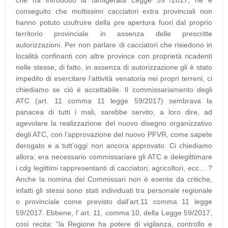
che ha introdotto la famigerata Legge 59 /2017, ne è
conseguito che moltissimi cacciatori extra provinciali non
hanno potuto usufruire della pre apertura fuori dal proprio
territorio provinciale in assenza delle prescritte
autorizzazioni. Per non parlare di cacciatori che risiedono in
località confinanti con altre province con proprietà ricadenti
nelle stesse, di fatto, in assenza di autorizzazione gli è stato
impedito di esercitare l’attività venatoria nei propri terreni, ci
chiediamo se ciò è accettabile. Il commissariamento degli
ATC (art. 11 comma 11 legge 59/2017) sembrava la
panacea di tutti i mali, sarebbe servito, a loro dire, ad
agevolare la realizzazione del nuovo disegno organizzativo
degli ATC, con l’approvazione del nuovo PFVR, come sapete
derogato e a tutt’oggi non ancora approvato. Ci chiediamo
allora: era necessario commissariare gli ATC e delegittimare
i cdg legittimi rappresentanti di cacciatori, agricoltori, ecc… ?
Anche la nomina dei Commissari non è esente da critiche,
infatti gli stessi sono stati individuati tra personale regionale
o provinciale come previsto dall’art.11 comma 11 legge
59/2017. Ebbene, l’ art. 11, comma 10, della Legge 59/2017,
così recita: “la Regione ha potere di vigilanza, controllo e