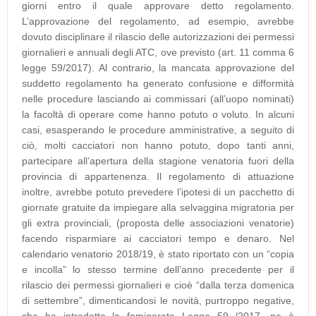
giorni entro il quale approvare detto regolamento.
L’approvazione del regolamento, ad esempio, avrebbe
dovuto disciplinare il rilascio delle autorizzazioni dei permessi
giornalieri e annuali degli ATC, ove previsto (art. 11 comma 6
legge 59/2017). Al contrario, la mancata approvazione del
suddetto regolamento ha generato confusione e difformità
nelle procedure lasciando ai commissari (all’uopo nominati)
la facoltà di operare come hanno potuto o voluto. In alcuni
casi, esasperando le procedure amministrative, a seguito di
ciò, molti cacciatori non hanno potuto, dopo tanti anni,
partecipare all’apertura della stagione venatoria fuori della
provincia di appartenenza. Il regolamento di attuazione
inoltre, avrebbe potuto prevedere l’ipotesi di un pacchetto di
giornate gratuite da impiegare alla selvaggina migratoria per
gli extra provinciali, (proposta delle associazioni venatorie)
facendo risparmiare ai cacciatori tempo e denaro. Nel
calendario venatorio 2018/19, è stato riportato con un “copia
e incolla” lo stesso termine dell’anno precedente per il
rilascio dei permessi giornalieri e cioè “dalla terza domenica
di settembre”, dimenticandosi le novità, purtroppo negative,