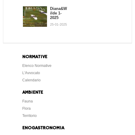
21-02-2013
Diana&W
ilde 1-
2025
Osvaldo
25-01-2025
Persone
ni
16-04-2013
NORMATIVE
Elenco Normative
L'Avvocato
Calendario
AMBIENTE
Fauna
Flora
Territorio
ENOGASTRONOMIA