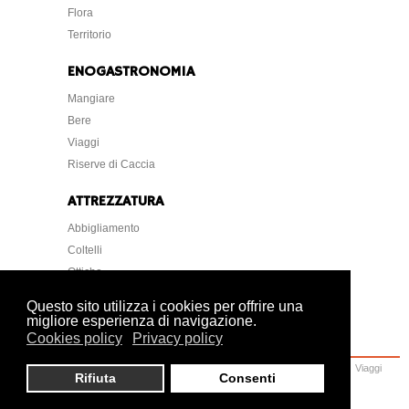
Flora
Territorio
ENOGASTRONOMIA
Mangiare
Bere
Viaggi
Riserve di Caccia
ATTREZZATURA
Abbigliamento
Coltelli
Ottiche
Strumentazione
Questo sito utilizza i cookies per offrire una
migliore esperienza di navigazione.
Cookies policy
Privacy policy
Home
Caccia
Armi
Attrezzatura
Cani
Normative
Lettere Foto Arte
Viaggi
Rifiuta
Consenti
Ambiente
Veterinaria