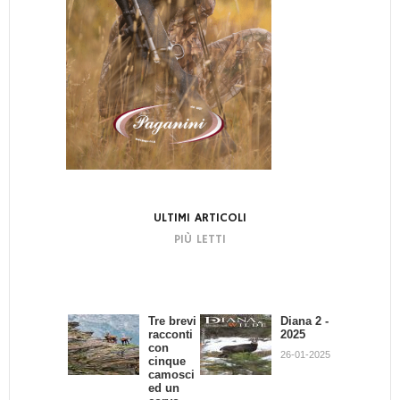
ULTIMI ARTICOLI
PIÙ LETTI
Tre brevi
Bando di
Diana 2 -
La
racconti
Concors
2025
dignità
con
o:
del
26-01-2025
cinque
Scrivend
Cacciator
camosci
o e
e
ed un
Cacciand
02-07-2013