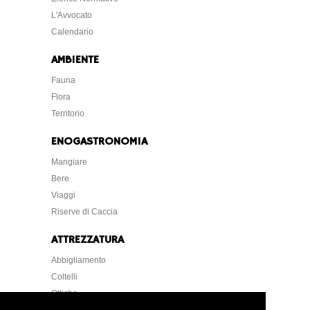
L'Avvocato
Calendario
AMBIENTE
Fauna
Flora
Territorio
ENOGASTRONOMIA
Mangiare
Bere
Viaggi
Riserve di Caccia
ATTREZZATURA
Abbigliamento
Coltelli
Ottiche
Strumentazione