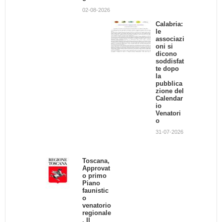
risarcirà gli agricoltori?
02-08-2026
01-02-2013
Calabria:
le
associazi
Il TAR Liguria blocca
oni si
l'attività venatoria
dicono
24-10-2013
soddisfat
te dopo
la
pubblica
zione del
Calendar
io
Venatori
o
31-07-2026
Toscana,
Approvat
o primo
Piano
faunistic
o
venatorio
regionale
. Il