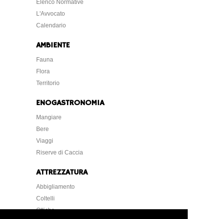
Elenco Normative
L'Avvocato
Calendario
AMBIENTE
Fauna
Flora
Territorio
ENOGASTRONOMIA
Mangiare
Bere
Viaggi
Riserve di Caccia
ATTREZZATURA
Abbigliamento
Coltelli
Ottiche