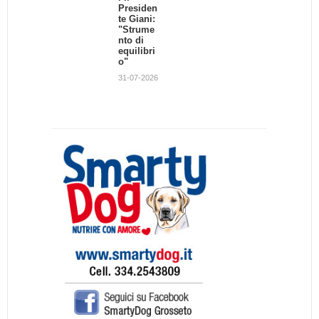
Presiden
te Giani:
"Strume
nto di
equilibri
o"
31-07-2026