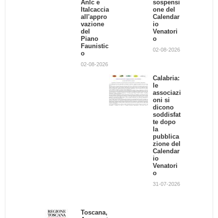
Anlc e
O 5 CANI
sospensi
di
Italcaccia
DA
one del
cinghiali
all'appro
CACCIA
Calendar
12-08-2019
vazione
io
25-07-2016
del
Venatori
Piano
o
Faunistic
Provincia di Torino: chi
02-08-2026
o
risarcirà gli agricoltori?
02-08-2026
01-02-2013
Calabria:
le
associazi
Il TAR Liguria blocca
oni si
l'attività venatoria
dicono
24-10-2013
soddisfat
te dopo
la
pubblica
zione del
Calendar
io
Venatori
o
31-07-2026
Toscana,