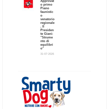
Approvat
o primo
Piano
faunistic
o
venatorio
regionale
. Il
Presiden
te Giani:
"Strume
nto di
equilibri
o"
31-07-2026