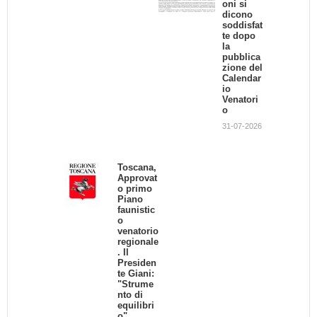
oni si
l'attività venatoria
dicono
24-10-2013
soddisfat
te dopo
la
pubblica
zione del
Calendar
io
Venatori
o
31-07-2026
Toscana,
Approvat
o primo
Piano
faunistic
o
venatorio
regionale
. Il
Presiden
te Giani:
"Strume
nto di
equilibri
o"