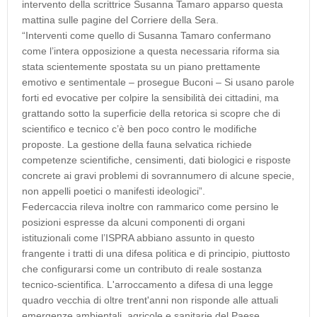
intervento della scrittrice Susanna Tamaro apparso questa
mattina sulle pagine del Corriere della Sera.
“Interventi come quello di Susanna Tamaro confermano
come l’intera opposizione a questa necessaria riforma sia
stata scientemente spostata su un piano prettamente
emotivo e sentimentale – prosegue Buconi – Si usano parole
forti ed evocative per colpire la sensibilità dei cittadini, ma
grattando sotto la superficie della retorica si scopre che di
scientifico e tecnico c’è ben poco contro le modifiche
proposte. La gestione della fauna selvatica richiede
competenze scientifiche, censimenti, dati biologici e risposte
concrete ai gravi problemi di sovrannumero di alcune specie,
non appelli poetici o manifesti ideologici”.
Federcaccia rileva inoltre con rammarico come persino le
posizioni espresse da alcuni componenti di organi
istituzionali come l’ISPRA abbiano assunto in questo
frangente i tratti di una difesa politica e di principio, piuttosto
che configurarsi come un contributo di reale sostanza
tecnico-scientifica. L'arroccamento a difesa di una legge
quadro vecchia di oltre trent'anni non risponde alle attuali
emergenze ambientali, agricole e sanitarie del Paese.