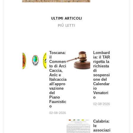
ULTIMI ARTICOLI
PIÙ LETTI
Toscana:
INCENDI
Lombard
Muore
il
O IN UN
ia: il TAR
per
Commen
CAPANN
rigetta la
evitare
to di Arci
O.
richiesta
un
Caccia,
MUOION
di
branco
Anlc e
O 5 CANI
sospensi
di
Italcaccia
DA
one del
cinghiali
all'appro
CACCIA
Calendar
12-08-2019
vazione
io
25-07-2016
del
Venatori
Piano
o
Faunistic
Provincia di Torino: chi
02-08-2026
o
risarcirà gli agricoltori?
02-08-2026
01-02-2013
Calabria:
le
associazi
Il TAR Liguria blocca