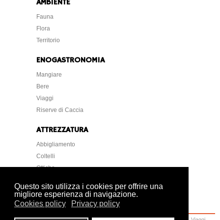
AMBIENTE
Fauna
Flora
Territorio
ENOGASTRONOMIA
Mangiare
Bere
Viaggi
Riserve di Caccia
ATTREZZATURA
Abbigliamento
Coltelli
Ottiche
Strumentazione
Questo sito utilizza i cookies per offrire una
migliore esperienza di navigazione.
Cookies policy
Privacy policy
Home
Caccia
Armi
Attrezzatura
Cani
Normative
Lettere Foto Arte
Viaggi