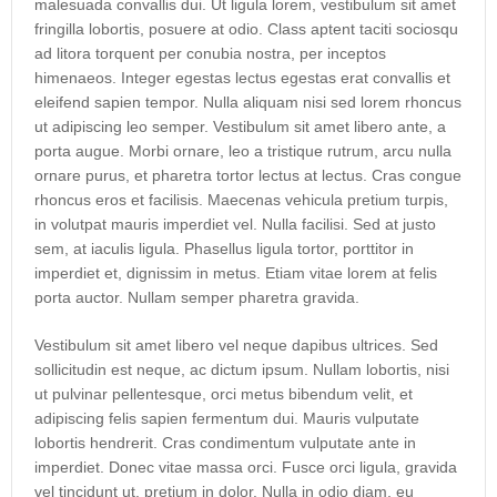
malesuada convallis dui. Ut ligula lorem, vestibulum sit amet
fringilla lobortis, posuere at odio. Class aptent taciti sociosqu
ad litora torquent per conubia nostra, per inceptos
himenaeos. Integer egestas lectus egestas erat convallis et
eleifend sapien tempor. Nulla aliquam nisi sed lorem rhoncus
ut adipiscing leo semper. Vestibulum sit amet libero ante, a
porta augue. Morbi ornare, leo a tristique rutrum, arcu nulla
ornare purus, et pharetra tortor lectus at lectus. Cras congue
rhoncus eros et facilisis. Maecenas vehicula pretium turpis,
in volutpat mauris imperdiet vel. Nulla facilisi. Sed at justo
sem, at iaculis ligula. Phasellus ligula tortor, porttitor in
imperdiet et, dignissim in metus. Etiam vitae lorem at felis
porta auctor. Nullam semper pharetra gravida.
Vestibulum sit amet libero vel neque dapibus ultrices. Sed
sollicitudin est neque, ac dictum ipsum. Nullam lobortis, nisi
ut pulvinar pellentesque, orci metus bibendum velit, et
adipiscing felis sapien fermentum dui. Mauris vulputate
lobortis hendrerit. Cras condimentum vulputate ante in
imperdiet. Donec vitae massa orci. Fusce orci ligula, gravida
vel tincidunt ut, pretium in dolor. Nulla in odio diam, eu