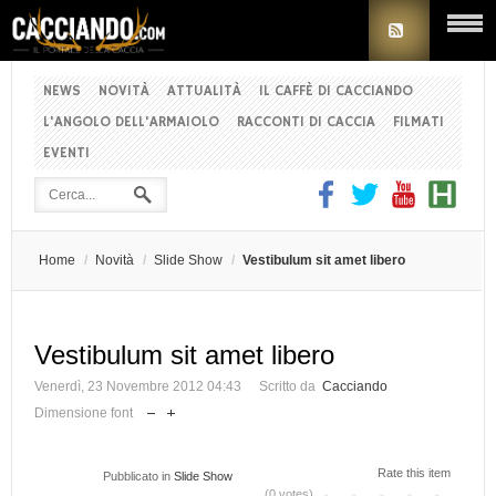
NEWS
NOVITÀ
ATTUALITÀ
IL CAFFÈ DI CACCIANDO
L'ANGOLO DELL'ARMAIOLO
RACCONTI DI CACCIA
FILMATI
EVENTI
Home
/
Novità
/
Slide Show
/
Vestibulum sit amet libero
Vestibulum sit amet libero
Venerdì, 23 Novembre 2012 04:43
Scritto da
Cacciando
Dimensione font
Rate this item
Pubblicato in
Slide Show
(0 votes)