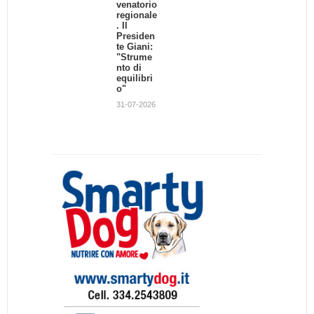
venatorio
regionale
. Il
Presiden
te Giani:
"Strume
nto di
equilibri
o"
31-07-2026