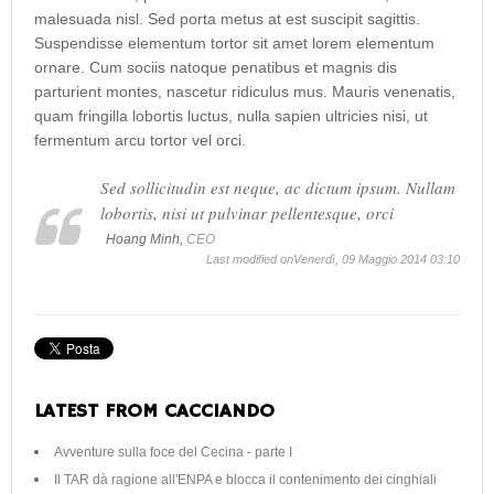
malesuada nisl. Sed porta metus at est suscipit sagittis.
Suspendisse elementum tortor sit amet lorem elementum
ornare. Cum sociis natoque penatibus et magnis dis
parturient montes, nascetur ridiculus mus. Mauris venenatis,
quam fringilla lobortis luctus, nulla sapien ultricies nisi, ut
fermentum arcu tortor vel orci.
Sed sollicitudin est neque, ac dictum ipsum. Nullam
lobortis, nisi ut pulvinar pellentesque, orci
Hoang Minh,
CEO
Last modified onVenerdì, 09 Maggio 2014 03:10
LATEST FROM CACCIANDO
Avventure sulla foce del Cecina - parte I
Il TAR dà ragione all'ENPA e blocca il contenimento dei cinghiali